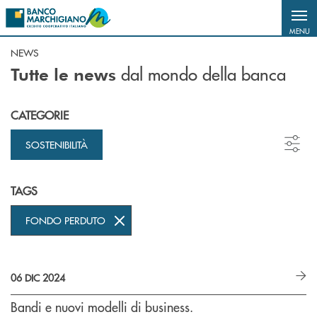
Salta al contenuto principale
MENU
NEWS
dal mondo della banca
Tutte le news
CATEGORIE
SOSTENIBILITÀ
TAGS
FONDO PERDUTO
06 DIC 2024
Bandi e nuovi modelli di business.