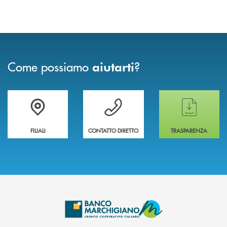
Come possiamo
?
aiutarti
Trova la filiale più vicina a te
Hai bisogno di assistenza immediata ?
Hai bisogno di alcun
FILIALI
CONTATTO DIRETTO
TRASPARENZA