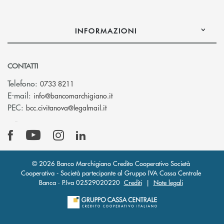
INFORMAZIONI
CONTATTI
Telefono:
0733 8211
(si apre l’app di posta elettronic
E-mail:
info@bancomarchigiano.it
(si apre l’app di posta elettronica)
PEC:
bcc.civitanova@legalmail.it
© 2026 Banco Marchigiano Credito Cooperativo Società
Cooperativa - Società partecipante al Gruppo IVA Cassa Centrale
Banca · P.Iva 02529020220
Crediti
|
Note legali