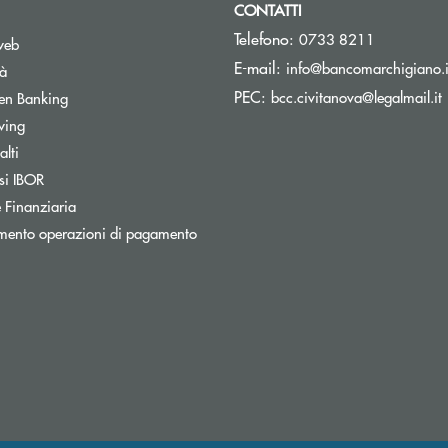
CONTATTI
Telefono:
0733 8211
web
E-mail:
info@bancomarchigiano.i
tà
(
PEC:
Apre una nuova finestra
bcc.civitanova@legalmail.it
en Banking
wing
Apre una nuova finestra
lti
Apre una nuova finestra
si IBOR
 Finanziaria
mento operazioni di pagamento
nestra