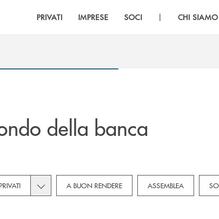
|
PRIVATI
IMPRESE
SOCI
CHI SIAMO
ondo della banca
own for Novità
Toggle subcategories dropdown for Privati
PRIVATI
A BUON RENDERE
ASSEMBLEA
SO