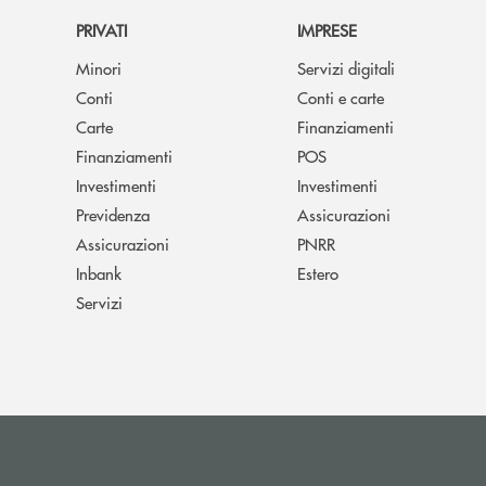
PRIVATI
IMPRESE
Minori
Servizi digitali
Conti
Conti e carte
Carte
Finanziamenti
Finanziamenti
POS
Investimenti
Investimenti
Previdenza
Assicurazioni
Assicurazioni
PNRR
Inbank
Estero
Servizi