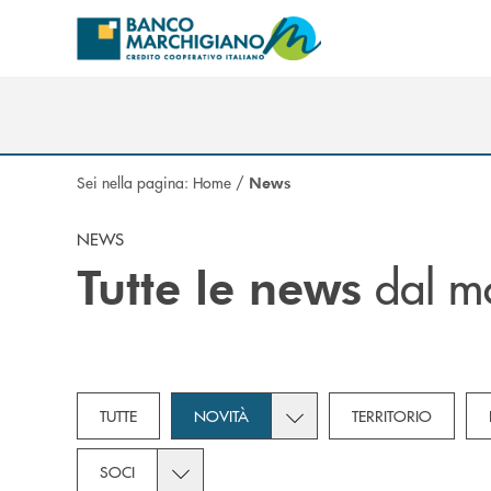
Salta al contenuto principale
Sei nella pagina:
Home
/
News
NEWS
dal m
Tutte le news
Toggle subcategories dropd
TUTTE
NOVITÀ
TERRITORIO
Toggle subcategories dropdown for Soci
SOCI