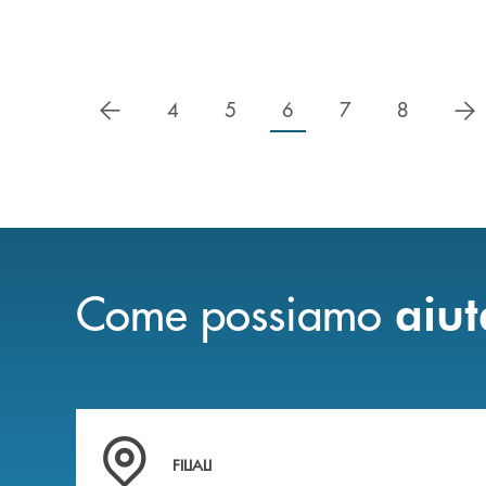
precedente
s
4
5
6
7
8
Come possiamo
aiut
Trova la filiale più vicina a te
FILIALI