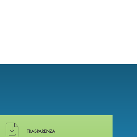
Hai bisogno di alcuni documenti ? Vai alla pagina della 
TRASPARENZA