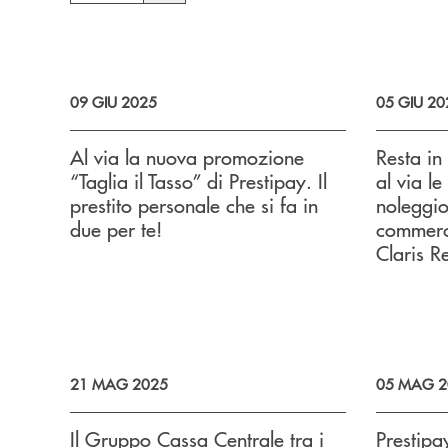
09 GIU 2025
05 GIU 20
Al via la nuova promozione
Resta in
“Taglia il Tasso” di Prestipay. Il
al via le
prestito personale che si fa in
noleggio
due per te!
commerci
Claris R
21 MAG 2025
05 MAG 2
Il Gruppo Cassa Centrale tra i
Prestip