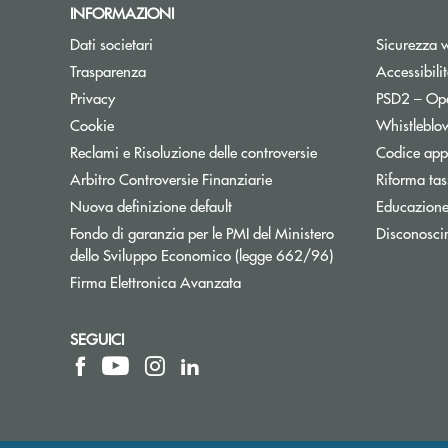
INFORMAZIONI
Dati societari
Sicurezza 
Trasparenza
Accessibili
Apre una nuova finestra
Privacy
PSD2 – Op
Cookie
Whistleblo
Reclami e Risoluzione delle controversie
Codice appa
Apre una nuova finestra
Arbitro Controversie Finanziarie
Riforma tas
Nuova definizione default
Educazione
Fondo di garanzia per le PMI del Ministero
Disconosci
Apre una nuova fi
dello Sviluppo Economico (legge 662/96)
Firma Elettronica Avanzata
SEGUICI