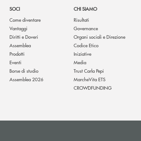
SOCI
CHI SIAMO
Come diventare
Risultati
Vantaggi
Governance
Diritti e Doveri
Organi sociali e Direzione
Assemblea
Codice Etico
Prodotti
Iniziative
Eventi
Media
Borse di studio
Trust Carla Pepi
Assemblea 2026
MarcheVita ETS
CROWDFUNDING