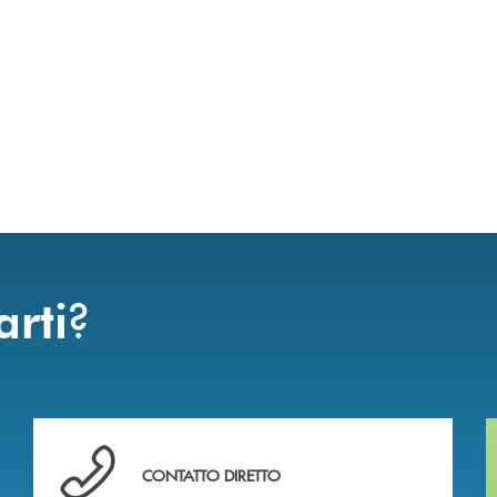
uccessivo
?
arti
Hai bisogno di assistenza immediata ?
CONTATTO DIRETTO