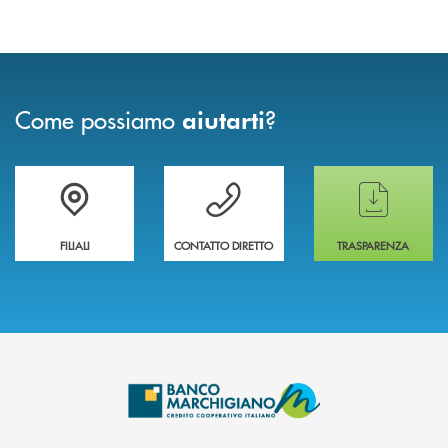
Come possiamo
?
aiutarti
Trova la filiale più vicina a te
Hai bisogno di assistenza immediata ?
Hai bisogno di alcun
FILIALI
CONTATTO DIRETTO
TRASPARENZA