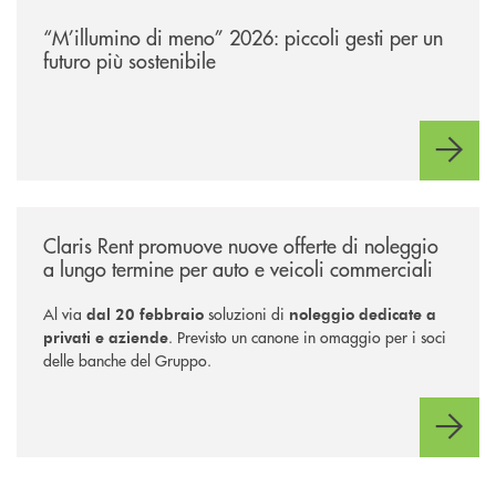
/news/m-illumino-di-meno-2026-piccoli-gesti-per-un-futuro-piu-sostenib
“M’illumino di meno” 2026: piccoli gesti per un
futuro più sostenibile
/news/claris-rent-promuove-nuove-offerte-di-noleggio-a-lungo-termine-
Claris Rent promuove nuove offerte di noleggio
a lungo termine per auto e veicoli commerciali
Al via
soluzioni di
dal 20 febbraio
noleggio dedicate a
. Previsto un canone in omaggio per i soci
privati e aziende
delle banche del Gruppo.