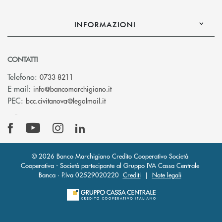
INFORMAZIONI
CONTATTI
Telefono:
0733 8211
(si apre l’app di posta elettronic
E-mail:
info@bancomarchigiano.it
(si apre l’app di posta elettronica)
PEC:
bcc.civitanova@legalmail.it
© 2026 Banco Marchigiano Credito Cooperativo Società
Cooperativa - Società partecipante al Gruppo IVA Cassa Centrale
Banca · P.Iva 02529020220
Crediti
|
Note legali