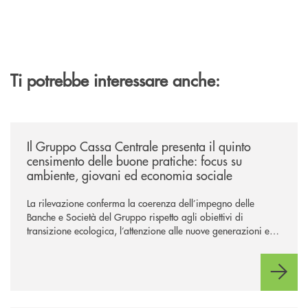
Ti potrebbe interessare anche:
/news/il-gruppo-cassa-centrale-presenta-il-quinto-censimento-delle-bu
Il Gruppo Cassa Centrale presenta il quinto
censimento delle buone pratiche: focus su
ambiente, giovani ed economia sociale
La rilevazione conferma la coerenza dell’impegno delle
Banche e Società del Gruppo rispetto agli obiettivi di
transizione ecologica, l’attenzione alle nuove generazioni e
alle fasce vulnerabili della popolazione, svolgendo il ruolo di
attori chiave delle comunità locali. Installate 246 colonnine di
ricarica (+15% sul 2024) per veicoli elettrici. Oltre 4 mila i
premi allo studio erogati a favore dei giovani, in crescita del
18% rispetto al 2024.