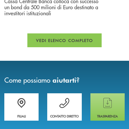
Cassa Centrale Banca colloca con successo
un bond da 500 milioni di Euro destinato a
investitori istituzionali
VEDI ELENCO COMPLETO
Come possiamo
?
aiutarti
Trova la filiale più vicina a te
Hai bisogno di assistenza immediata ?
Hai bisogno di alcun
FILIALI
CONTATTO DIRETTO
TRASPARENZA