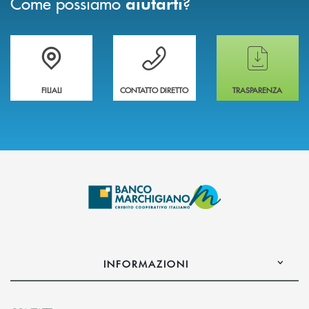
Come possiamo
?
aiutarti
Trova la filiale più vicina a te
Hai bisogno di assistenza immediata ?
Hai bisogno di alcun
FILIALI
CONTATTO DIRETTO
TRASPARENZA
INFORMAZIONI