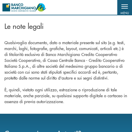
Salta al contenuto principale
MENU
Le note legali
Qualsivoglia documento, dato o materiale presente sul sito (e.g. testi,
marchi, loghi, fotografie, grafiche, layout, comunicati, articoli etc.) è
di titolarità esclusiva di Banco Marchigiano Credito Cooperativo
Società Cooperativa, di Cassa Centrale Banca - Credito Cooperativo
Italiano S.p.A., di altre società del medesimo gruppo bancario o di
società con cui sono stati stipulati specifici accordi ed è, pertanto,
protetto dalle norme sul diritto d'autore e sui segni distintivi.
È, quindi, vietato ogni utilizzo, estrazione o riproduzione di tale
materiale, anche parziale, su qualsiasi supporto digitale o cartaceo in
assenza di previa autorizzazione.