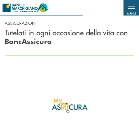
Salta al contenuto principale
MENU
ASSICURAZIONI
Tutelati in ogni occasione della vita con
BancAssicura
Scopri di più MyAssicura