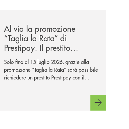
ank-il-progetto-di-bancomat-sulla-stablecoin-in-euro/
news/al-via-la-promozione-taglia-la-rata-di-prestipay-il-pr
Al via la promozione
“Taglia la Rata” di
Prestipay. Il prestito
personale che si fa in due
Solo fino al 15 luglio 2026, grazie alla
per te!
promozione “Taglia la Rata” sarà possibile
richiedere un prestito Prestipay con il
vantaggio di una rata più leggera da metà
piano di rimborso.