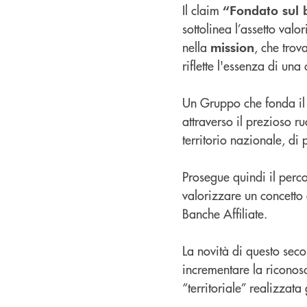
Il claim
“Fondato sul
sottolinea l’assetto val
nella
, che trov
mission
riflette l'essenza di un
Un Gruppo che fonda il
attraverso il prezioso r
territorio nazionale, di
Prosegue quindi il perco
valorizzare un concetto
Banche Affiliate.
La novità di questo seco
incrementare la riconosci
“territoriale” realizza