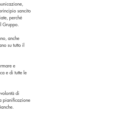
municazione,
principio sancito
iate, perché
el Gruppo.
ano, anche
o su tutto il
ermare e
 e di tutte le
 volontà di
na pianificazione
 Banche.