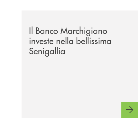
/news/benvenuti-alla-nuova-filiale-di-senigallia/
Il Banco Marchigiano
investe nella bellissima
Senigallia