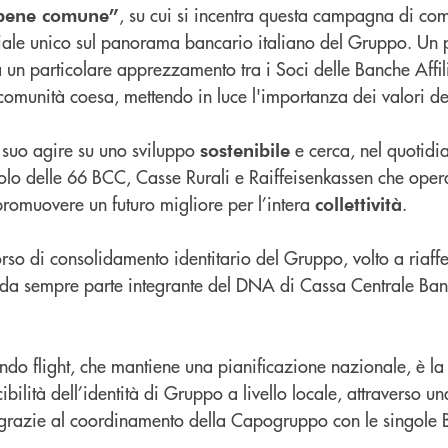
, su cui si incentra questa campagna di co
 bene comune”
oriale unico sul panorama bancario italiano del Gruppo. Un 
a un particolare apprezzamento tra i Soci delle Banche Affil
a comunità coesa, mettendo in luce l'importanza dei valori d
 suo agire su uno sviluppo
e cerca, nel quotidi
sostenibile
uolo delle 66 BCC, Casse Rurali e Raiffeisenkassen che operan
 promuovere un futuro migliore per l’intera
.
collettività
rso di consolidamento identitario del Gruppo, volto a riaff
 da sempre parte integrante del DNA di Cassa Centrale Banca
ndo flight, che mantiene una pianificazione nazionale, è la
bilità dell’identità di Gruppo a livello locale, attraverso u
ta grazie al coordinamento della Capogruppo con le singole