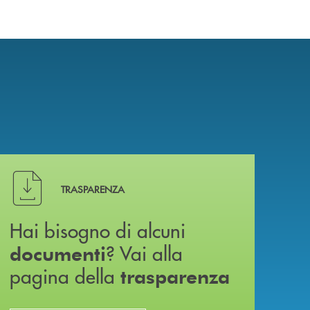
Hai bisogno di alcuni documenti ? Vai alla pagina della 
TRASPARENZA
Hai bisogno di alcuni
? Vai alla
documenti
pagina della
trasparenza