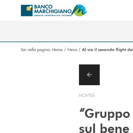
Salta al contenuto principale
Sei nella pagina:
Home
/
News
/
Al via il secondo flight
NOVITÀ
“
Gruppo 
sul ben