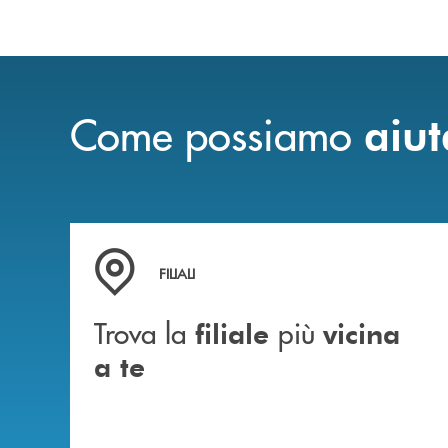
Come possiamo
aiut
Trova la filiale più vicina a te
FILIALI
Trova la
più
filiale
vicina
a te