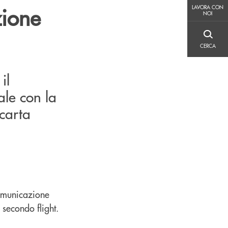
LAVORA CON NOI
zione
LAVORA CON
NOI
CERCA
CERCA
il
le con la
carta
comunicazione
 secondo flight.