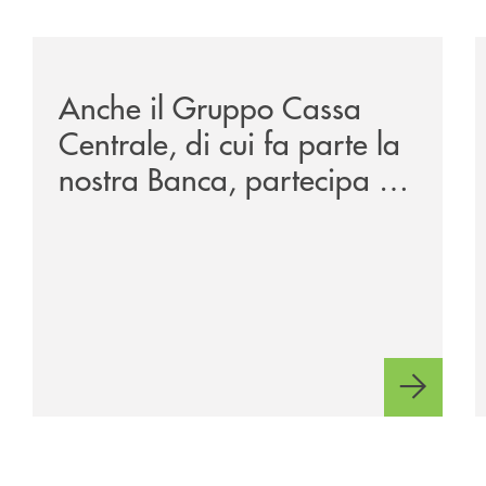
/news/anche-il-gruppo-cassa-centrale-partecipa-a-eurb
/
Anche il Gruppo Cassa
Centrale, di cui fa parte la
nostra Banca, partecipa a
EUR.BANK, il progetto di
BANCOMAT sulla
stablecoin in euro e sul
relativo ecosistema