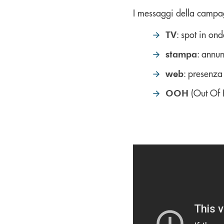
I messaggi della campagn
: spot in ond
TV
: annun
stampa
: presenza 
web
(Out Of H
OOH