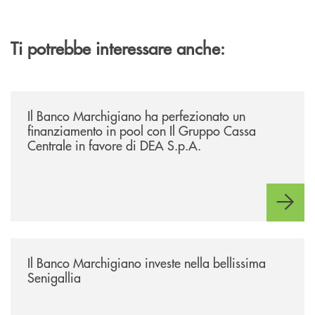
Ti potrebbe interessare anche:
/news/il-banco-marchigiano-ha-perfezionato-un-finanziamento-in-pool-
Il Banco Marchigiano ha perfezionato un
finanziamento in pool con Il Gruppo Cassa
Centrale in favore di DEA S.p.A.
/news/benvenuti-alla-nuova-filiale-di-senigallia/
Il Banco Marchigiano investe nella bellissima
Senigallia