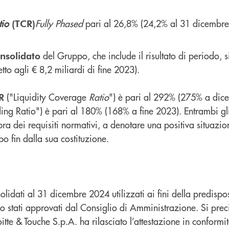
tio
Fully Phased
pari al 26,8% (24,2% al 31 dicembre
(TCR)
del Gruppo, che include il risultato di periodo, s
nsolidato
etto agli € 8,2 miliardi di fine 2023).
("Liquidity Coverage
Ratio
") è pari al 292% (275% a dice
R
ing Ratio") è pari al 180% (168% a fine 2023). Entrambi gli
a dei requisiti normativi, a denotare una positiva situazion
po fin dalla sua costituzione.
solidati al 31 dicembre 2024 utilizzati ai fini della predispo
 stati approvati dal Consiglio di Amministrazione. Si prec
itte & Touche S.p.A. ha rilasciato l’attestazione in conformit