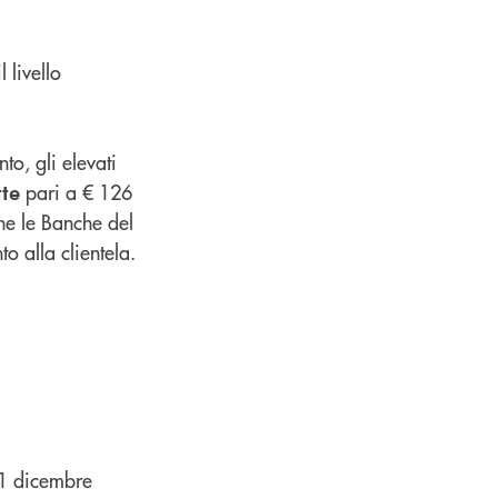
 livello
o, gli elevati
pari a € 126
tte
che le Banche del
 alla clientela.
31 dicembre