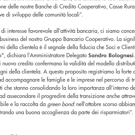
one delle nostre Banche di Credito Cooperativo, Casse Rural
ve di sviluppo delle comunità locali”.
 di interesse favorevole all’attività bancaria, ci siamo concent
i business del nostro Gruppo Bancario Cooperativo. La signif
mi della clientela è il segnale della fiducia che Soci e Clie
o", dichiara l’Amministratore Delegato
Sandro Bolognesi
 nuovo credito confermano la validità del modello distributi
sogni della clientela. A questo proposito registriamo la fort
 ad accompagnare le famiglie e le imprese nel percorso di t
tti che stanno consolidando la loro importanza all’interno de
d assecondare il progredire della transizione anche attrave
ibile e la raccolta da
green bond
: nell’ottobre scorso abbia
trando una buona accoglienza da parte dei risparmiatori”.