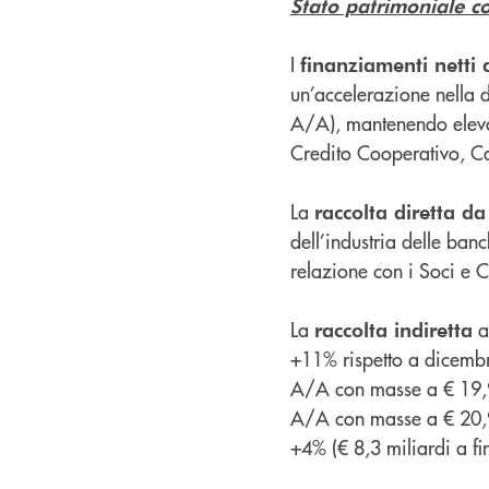
Stato patrimoniale c
I
finanziamenti netti a
un’accelerazione nella 
A/A), mantenendo elevato
Credito Cooperativo, Ca
La
raccolta diretta da
dell’industria delle banc
relazione con i Soci e 
La
a
raccolta indiretta
+11% rispetto a dicembr
A/A con masse a € 19,9
A/A con masse a € 20,9 
+4% (€ 8,3 miliardi a fi