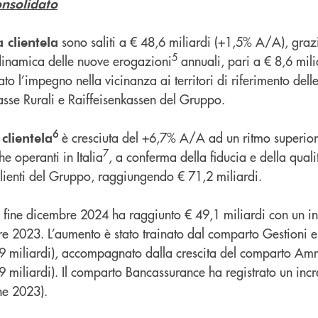
onsolidato
sono saliti a € 48,6 miliardi (+1,5% A/A), gra
 clientela
5
dinamica delle nuove erogazioni
annuali, pari a € 8,6 mil
 l’impegno nella vicinanza ai territori di riferimento dell
sse Rurali e Raiffeisenkassen del Gruppo.
6
è cresciuta del +6,7% A/A ad un ritmo superior
 clientela
7
he operanti in Italia
, a conferma della fiducia e della quali
Clienti del Gruppo, raggiungendo € 71,2 miliardi.
 fine dicembre 2024 ha raggiunto € 49,1 miliardi con un i
e 2023. L’aumento è stato trainato dal comparto Gestioni 
 miliardi), accompagnato dalla crescita del comparto Amm
miliardi). Il comparto Bancassurance ha registrato un inc
ne 2023).