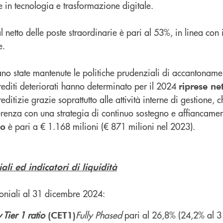
re in tecnologia e trasformazione digitale.
l netto delle poste straordinarie è pari al 53%, in linea con il
e.
o state mantenute le politiche prudenziali di accantonament
 crediti deteriorati hanno determinato per il 2024
riprese ne
reditizie grazie soprattutto alle attività interne di gestione, 
enza con una strategia di continuo sostegno e affiancamento
è pari a € 1.168 milioni (€ 871 milioni nel 2023).
po
ali ed indicatori di liquidità
moniali al 31 dicembre 2024:
Tier 1 ratio
Fully Phased
pari al 26,8% (24,2% al 
(CET1)