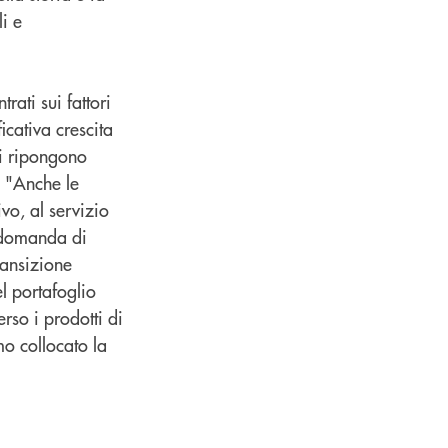
i e
rati sui fattori
icativa crescita
nti ripongono
. "Anche le
vo, al servizio
e domanda di
ransizione
l portafoglio
rso i prodotti di
mo collocato la