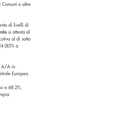
i Comuni e oltre
to di livelli di
si attesta al
ordo
tivo al di sotto
24 (85% a
% A/A in
ntrale Europea.
si a 68,2%,
ampia