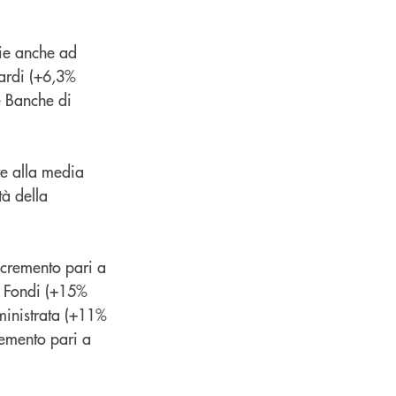
zie anche ad
iardi (+6,3%
e Banche di
e alla media
tà della
ncremento pari a
e Fondi (+15%
inistrata (+11%
remento pari a