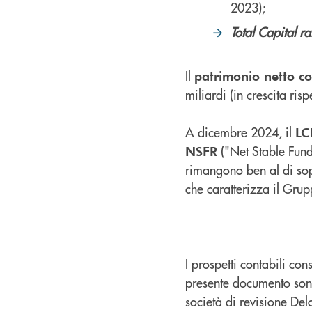
2023);
Total Capital ra
Il
patrimonio netto co
miliardi (in crescita risp
A dicembre 2024, il
LC
("Net Stable Fund
NSFR
rimangono ben al di sopr
che caratterizza il Grup
I prospetti contabili con
presente documento sono
società di revisione Delo