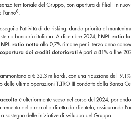
nza territoriale del Gruppo, con apertura di filiali in nuov
8
ell’anno
.
eguita l’attività di de-risking, dando priorità al mantenimen
sistema bancario italiano. A dicembre 2024, l’
NPL ratio l
’
allo 0,7% rimane per il terzo anno consecu
NPL ratio netto
è pari a 81% a fine 20
copertura dei crediti deteriorati
ammontano a € 32,3 miliardi, con una riduzione del -9,1
 delle ultime operazioni TLTRO-III condotte dalla Banca Ce
è ulteriormente sceso nel corso del 2024, portando
accolta
incremento della raccolta diretta da clientela, assicurando l’
à a sostegno delle iniziative di sviluppo del Gruppo.