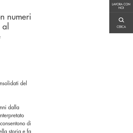
LAVORA CON NOI
LAVORA CON
NOI
on numeri
CERCA
 al
CERCA
e
nsolidati del
nni dalla
nterpretato
i consentono di
lla storia e fa