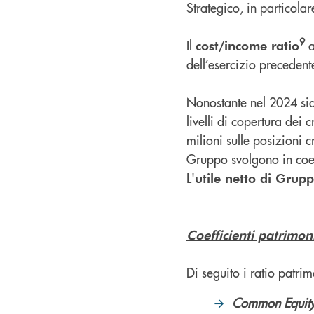
Strategico, in particola
9
Il
a
cost/income ratio
dell’esercizio precedent
Nonostante nel 2024 sian
livelli di copertura dei
milioni sulle posizioni c
Gruppo svolgono in coer
L'
utile netto di Grup
Coefficienti patrimoni
Di seguito i ratio patri
Common Equity 