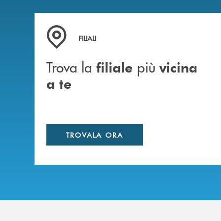
Trova la filiale più vicina a te
FILIALI
Trova la
più
filiale
vicina
a te
TROVALA ORA