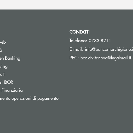
CONTATTI
Telefono:
0733 8211
web
E-mail:
info@bancomarchigiano.i
tà
(
PEC:
Apre una nuova finestra
bcc.civitanova@legalmail.it
en Banking
wing
Apre una nuova finestra
lti
Apre una nuova finestra
si IBOR
 Finanziaria
mento operazioni di pagamento
nestra