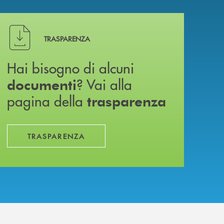
Hai bisogno di alcuni documenti ? Vai alla pagina della 
TRASPARENZA
Hai bisogno di alcuni
? Vai alla
documenti
pagina della
trasparenza
TRASPARENZA