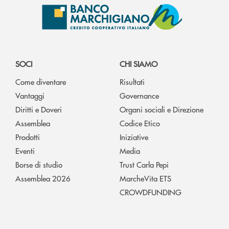
SOCI
CHI SIAMO
Come diventare
Risultati
Vantaggi
Governance
Diritti e Doveri
Organi sociali e Direzione
Assemblea
Codice Etico
Prodotti
Iniziative
Eventi
Media
Borse di studio
Trust Carla Pepi
Assemblea 2026
MarcheVita ETS
CROWDFUNDING