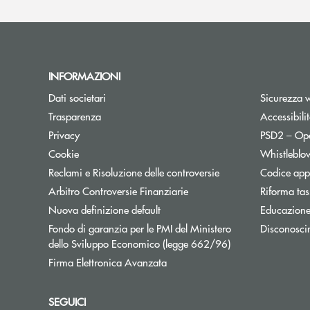
INFORMAZIONI
Dati societari
Sicurezza 
Trasparenza
Accessibili
Apre una nuova finestra
Privacy
PSD2 – Op
Cookie
Whistleblo
Reclami e Risoluzione delle controversie
Codice appa
Apre una nuova finestra
Arbitro Controversie Finanziarie
Riforma tas
Nuova definizione default
Educazione
Fondo di garanzia per le PMI del Ministero
Disconosci
Apre una nuova fi
dello Sviluppo Economico (legge 662/96)
Firma Elettronica Avanzata
SEGUICI