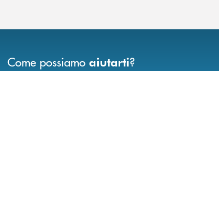
Come possiamo
?
aiutarti
INBANK
Trova la filiale più vicina a te
Hai bisogno di assistenza immediata ?
Hai bisogno di alcun
FILIALI
CONTATTO DIRETTO
TRASPARENZA