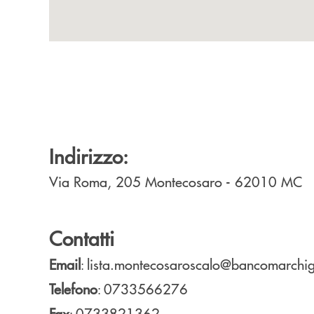
Indirizzo:
Via Roma, 205
Montecosaro
- 62010
MC
Contatti
Email
lista.montecosaroscalo@bancomarchig
:
Telefono
0733566276
:
Fax
0733821362
: