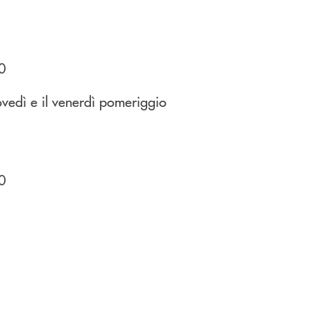
30
iovedì e il venerdì pomeriggio
30