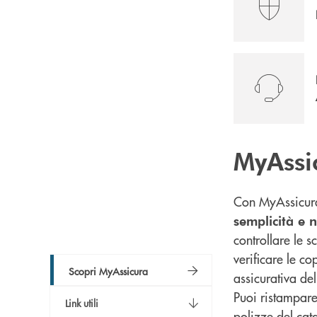
MyAssi
Con MyAssicu
semplicità e 
controllare le s
verificare le c
Scopri MyAssicura
assicurativa de
Puoi ristampare 
Link utili
polizze del cat