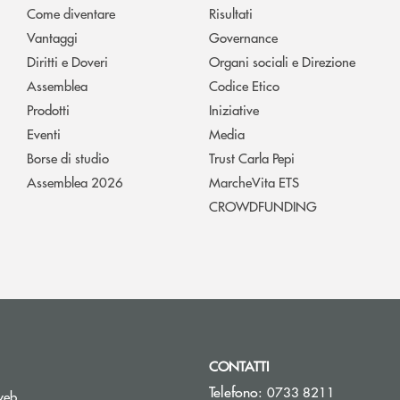
Come diventare
Risultati
Vantaggi
Governance
Diritti e Doveri
Organi sociali e Direzione
Assemblea
Codice Etico
Prodotti
Iniziative
Eventi
Media
Borse di studio
Trust Carla Pepi
Assemblea 2026
MarcheVita ETS
CROWDFUNDING
CONTATTI
Telefono:
0733 8211
web