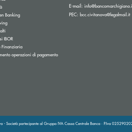
E-mail:
info@bancomarchigiano.i
tà
(
PEC:
Apre una nuova finestra
bcc.civitanova@legalmail.it
en Banking
wing
Apre una nuova finestra
lti
Apre una nuova finestra
si IBOR
 Finanziaria
mento operazioni di pagamento
nestra
a - Società partecipante al Gruppo IVA Cassa Centrale Banca · P.Iva 025290