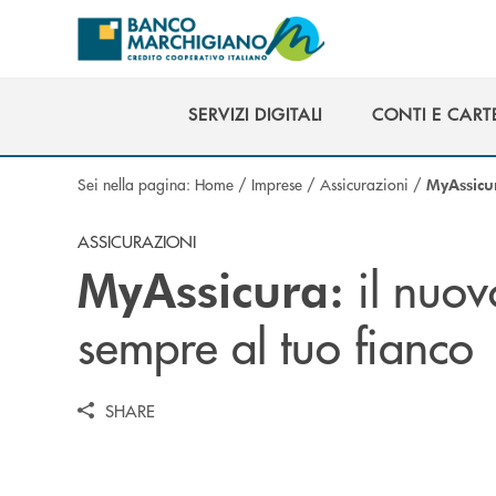
Salta al contenuto principale
SERVIZI DIGITALI
CONTI E CART
SERVIZI DIGITALI
CONTI E CART
Sei nella pagina:
Home
/
Imprese
/
Assicurazioni
/
MyAssicu
ASSICURAZIONI
il nuov
MyAssicura:
sempre al tuo fianco
SHARE