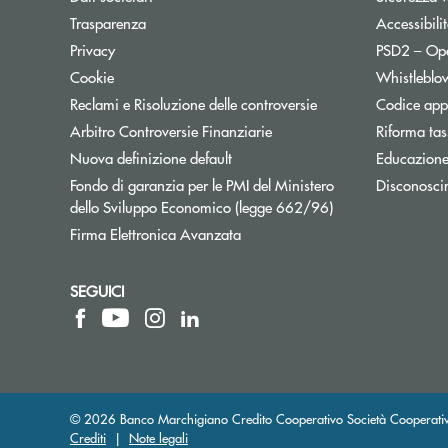
Trasparenza
Accessibili
Apre una nuova finestra
Privacy
PSD2 – Op
Cookie
Whistleblo
Reclami e Risoluzione delle controversie
Codice appa
Apre una nuova finestra
Arbitro Controversie Finanziarie
Riforma tas
Nuova definizione default
Educazione
Fondo di garanzia per le PMI del Ministero
Disconosci
Apre una nuova fi
dello Sviluppo Economico (legge 662/96)
Firma Elettronica Avanzata
SEGUICI
© 2026 Banco Marchigiano Credito Cooperativo Società Cooperativ
Crediti
|
Note legali