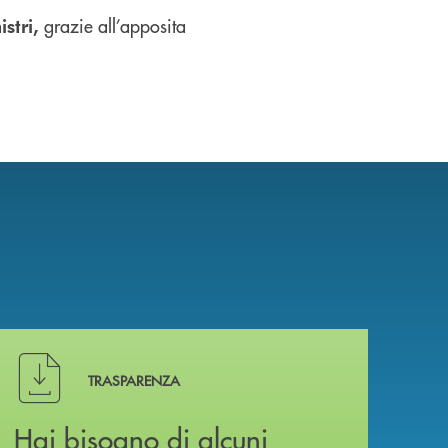
grazie all’apposita
istri,
Hai bisogno di alcuni documenti ? Vai alla pagina della 
TRASPARENZA
Hai bisogno di alcuni