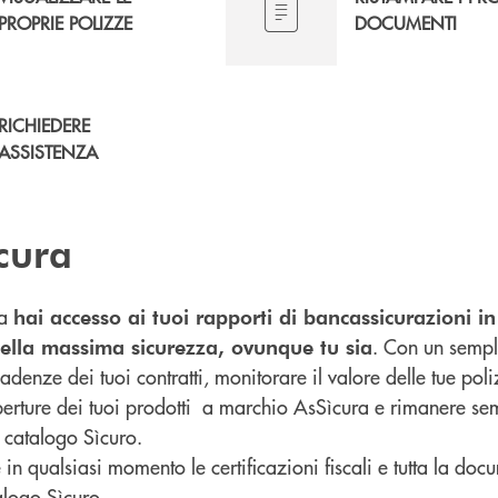
PROPRIE POLIZZE
DOCUMENTI
RICHIEDERE
ASSISTENZA
cura
ra
hai accesso ai tuoi rapporti di bancassicurazioni 
. Con un sempl
nella massima sicurezza, ovunque tu sia
cadenze dei tuoi contratti, monitorare il valore delle tue pol
operture dei tuoi prodotti a marchio AsSìcura e rimanere sem
l catalogo Sìcuro.
in qualsiasi momento le certificazioni fiscali e tutta la doc
alogo Sìcuro.