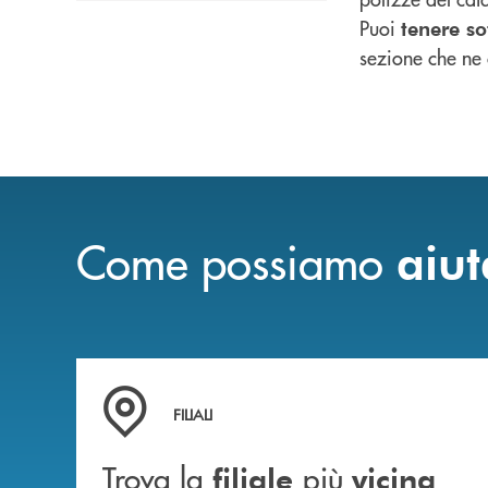
Puoi
tenere so
sezione che ne c
Come possiamo
aiut
Trova la filiale più vicina a te
FILIALI
Trova la
più
filiale
vicina