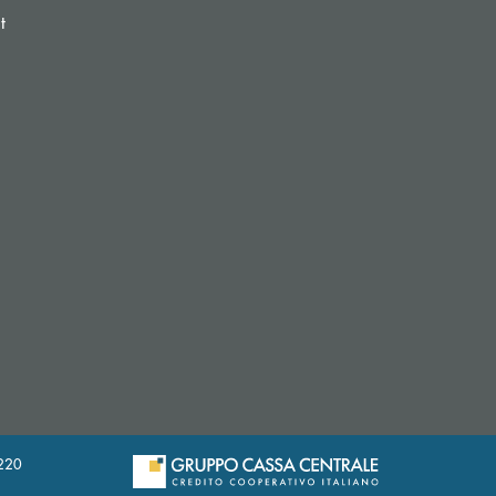
(si apre l’app di posta elettronica)
t
si apre l’app di posta elettronica)
20220