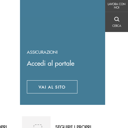
LAVORA CON NOI
LAVORA CON
NOI
CERCA
CERCA
ASSICURAZIONI
Accedi al portale
VAI AL SITO
APRE UNA NUOVA FINESTRA
OPRI
SEGUIRE I PROPRI