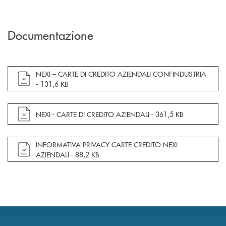
Documentazione
apre documento in una nuova finestra
NEXI – CARTE DI CREDITO AZIENDALI CONFINDUSTRIA
-
131,6 KB
apre documento in una nuova finestra
NEXI - CARTE DI CREDITO AZIENDALI -
361,5 KB
apre documento in una nuova finestra
INFORMATIVA PRIVACY CARTE CREDITO NEXI
AZIENDALI -
88,2 KB