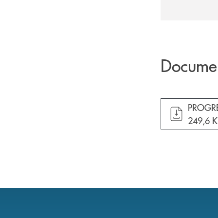
Docume
apre do
PROGRE
249,6 