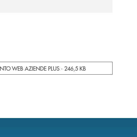
e documento in una nuova finestra
NTO WEB AZIENDE PLUS -
246,5 KB