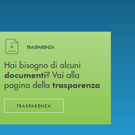
Hai bisogno di alcuni documenti ? Vai alla pagina della 
TRASPARENZA
Hai bisogno di alcuni
? Vai alla
documenti
pagina della
trasparenza
TRASPARENZA