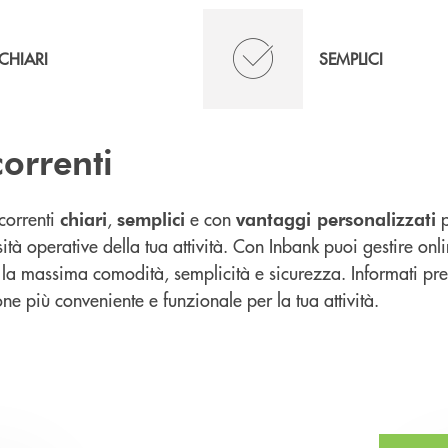
CHIARI
SEMPLICI
correnti
correnti
,
e con
p
chiari
semplici
vantaggi personalizzati
sità operative della tua attività. Con Inbank puoi gestire onli
n la massima comodità, semplicità e sicurezza. Informati pres
one più conveniente e funzionale per la tua attività.