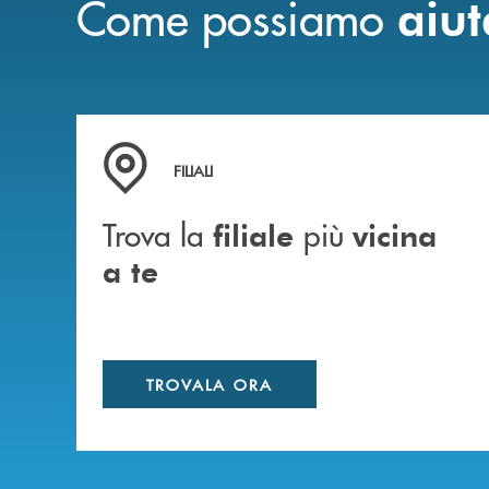
Come possiamo
aiut
Trova la filiale più vicina a te
FILIALI
Trova la
più
filiale
vicina
a te
TROVALA ORA