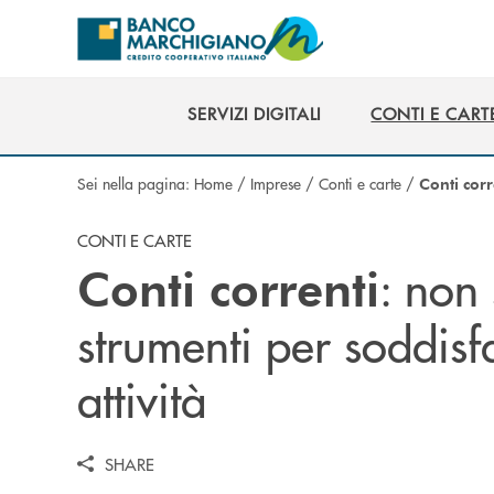
Salta al contenuto principale
SERVIZI DIGITALI
CONTI E CART
SERVIZI DIGITALI
CONTI E CART
Sei nella pagina:
Home
/
Imprese
/
Conti e carte
/
Conti corr
CONTI E CARTE
: non 
Conti correnti
strumenti per soddisf
attività
SHARE