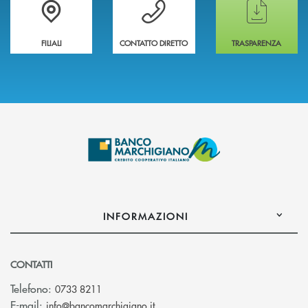
Trova la filiale più vicina a te
Hai bisogno di assistenza immediata ?
Hai bisogno di alcun
FILIALI
CONTATTO DIRETTO
TRASPARENZA
INFORMAZIONI
CONTATTI
Telefono:
0733 8211
(si apre l’app di posta elettronic
E-mail:
info@bancomarchigiano.it