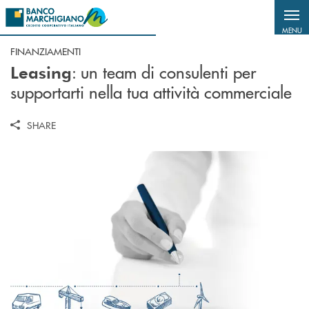
Salta al contenuto principale
MENU
FINANZIAMENTI
: u
n team di consulenti per
Leasing
supportarti nella tua attività commerciale
SHARE