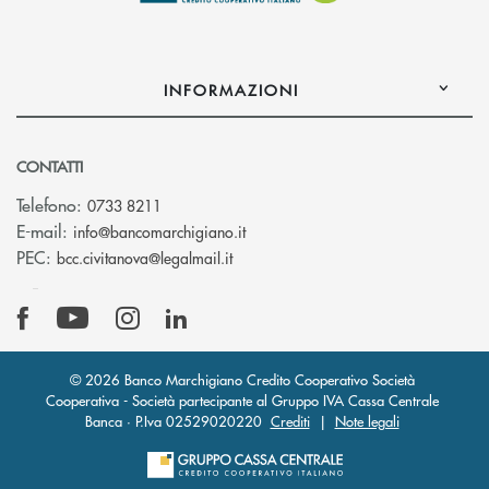
INFORMAZIONI
CONTATTI
Telefono:
0733 8211
(si apre l’app di posta elettronic
E-mail:
info@bancomarchigiano.it
(si apre l’app di posta elettronica)
PEC:
bcc.civitanova@legalmail.it
© 2026 Banco Marchigiano Credito Cooperativo Società
Cooperativa - Società partecipante al Gruppo IVA Cassa Centrale
Banca · P.Iva 02529020220
Crediti
|
Note legali