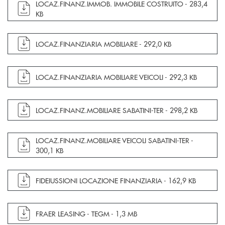
apre documento in una nuova finestra
LOCAZ.FINANZ.IMMOB. IMMOBILE COSTRUITO -
283,4
KB
apre documento in una nuova finestra
LOCAZ.FINANZIARIA MOBILIARE -
292,0 KB
apre documento in una nuova finestra
LOCAZ.FINANZIARIA MOBILIARE VEICOLI -
292,3 KB
apre documento in una nuova finestra
LOCAZ.FINANZ.MOBILIARE SABATINI-TER -
298,2 KB
apre documento in una nuova finestra
LOCAZ.FINANZ.MOBILIARE VEICOLI SABATINI-TER -
300,1 KB
apre documento in una nuova finestra
FIDEIUSSIONI LOCAZIONE FINANZIARIA -
162,9 KB
apre documento in una nuova finestra
FRAER LEASING - TEGM -
1,3 MB