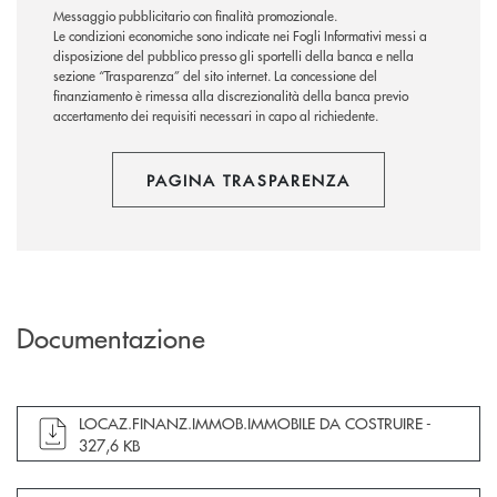
Messaggio pubblicitario con finalità promozionale.
Le condizioni economiche sono indicate nei Fogli Informativi messi a
disposizione del pubblico presso gli sportelli della banca e nella
sezione “Trasparenza” del sito internet.
La concessione del
finanziamento è rimessa alla discrezionalità della banca previo
accertamento dei requisiti necessari in capo al richiedente.
PAGINA TRASPARENZA
Documentazione
apre documento in una nuova finestra
LOCAZ.FINANZ.IMMOB.IMMOBILE DA COSTRUIRE -
327,6 KB