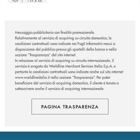
PDF | 139,4 kb
Messaggio pubblicitario con finalità promozionale.
Relativamente al servizio di acquiring su circuito domestico, le
condizioni contrattuali sono indicate nei Fogli Informativi messi a
disposizione del pubblico presso gli sportelli della banca e nella
sezione “Trasparenza” del sito internet.
In relazione al servizio di acquiring su circuito internazionale, il
servizio è erogato da Worldline Merchant Services Italia S.p.A. e
pertanto le condizioni contrattuali sono indicate anche sul sito internet
www.worldlineitalia.it nella sezione “Trasparenza”. Per poter
beneficiare del servizio di acquiring domestico, il cliente è tenuto a
sottoscrivere anche il servizio di acquiring internazionale.
PAGINA TRASPARENZA