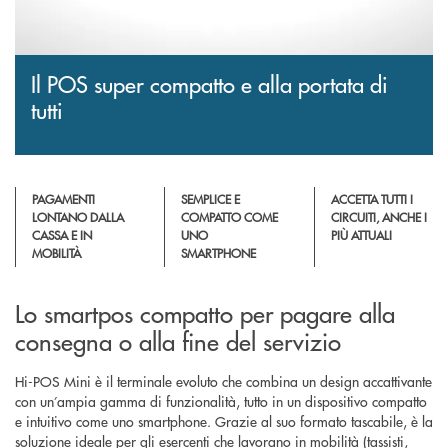
Il POS super compatto e alla portata di
tutti
PAGAMENTI
SEMPLICE E
ACCETTA TUTTI I
LONTANO DALLA
COMPATTO COME
CIRCUITI, ANCHE I
CASSA E IN
UNO
PIÙ ATTUALI
MOBILITÀ
SMARTPHONE
Lo smartpos compatto per pagare alla
consegna o alla fine del servizio
Hi-POS Mini è il terminale evoluto che combina un design accattivante
con un’ampia gamma di funzionalità, tutto in un dispositivo compatto
e intuitivo come uno smartphone. Grazie al suo formato tascabile, è la
soluzione ideale per gli esercenti che lavorano in mobilità (tassisti,