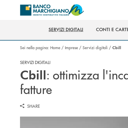
Salta al contenuto principale
SERVIZI DIGITALI
CONTI E CART
SERVIZI DIGITALI
CONTI E CART
Sei nella pagina:
Home
/
Imprese
/
Servizi digitali
/
Cbill
SERVIZI DIGITALI
: ottimizza l'inc
Cbill
fatture
SHARE