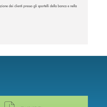
ione dei clienti presso gli sportelli della banca e nella
Hai bisogno di alcuni documenti ? Vai alla pagina della 