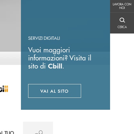
LAVORA CON NOI
LAVORA CON
NOI
CERCA
CERCA
SERVIZI DIGITALI
Vuoi maggiori
informazioni? Visita il
sito di
.
Cbill
VAI AL SITO
APRE UNA NUOVA FINESTRA
AL TUO