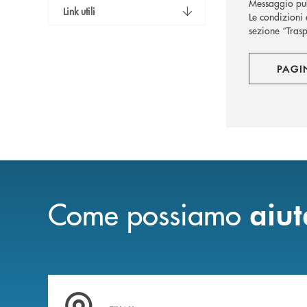
Messaggio pub
Link utili
Le condizioni 
sezione “Trasp
PAGI
Come possiamo
aiut
Trova la filiale più vicina a te