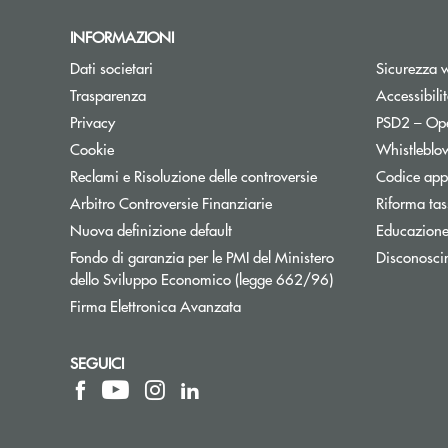
INFORMAZIONI
Dati societari
Sicurezza 
Trasparenza
Accessibili
Apre una nuova finestra
Privacy
PSD2 – Op
Cookie
Whistleblo
Reclami e Risoluzione delle controversie
Codice appa
Apre una nuova finestra
Arbitro Controversie Finanziarie
Riforma tas
Nuova definizione default
Educazione
Fondo di garanzia per le PMI del Ministero
Disconosci
Apre una nuova fi
dello Sviluppo Economico (legge 662/96)
Firma Elettronica Avanzata
SEGUICI