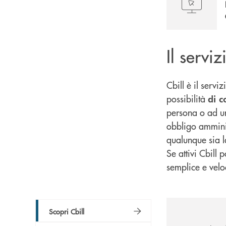
Il servi
Cbill è il serv
possibilità
di c
persona o ad un
obbligo amminist
qualunque sia l
Se attivi Cbill 
semplice e veloce
Scopri Cbill