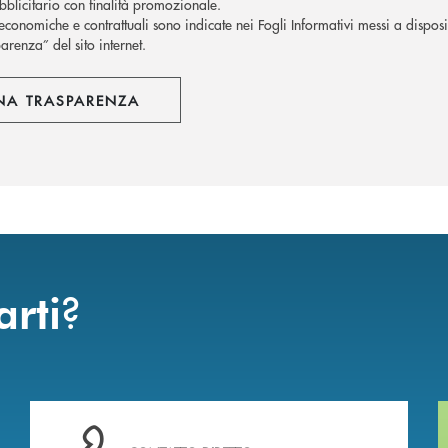
blicitario con finalità promozionale.
economiche e contrattuali sono indicate nei Fogli Informativi messi a disposiz
arenza” del sito internet.
NA TRASPARENZA
?
arti
Hai bisogno di assistenza immediata ?