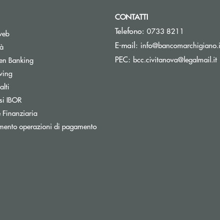
CONTATTI
Telefono:
0733 8211
web
E-mail:
info@bancomarchigiano.i
tà
(
PEC:
Apre una nuova finestra
bcc.civitanova@legalmail.it
en Banking
wing
Apre una nuova finestra
lti
Apre una nuova finestra
si IBOR
 Finanziaria
mento operazioni di pagamento
nestra