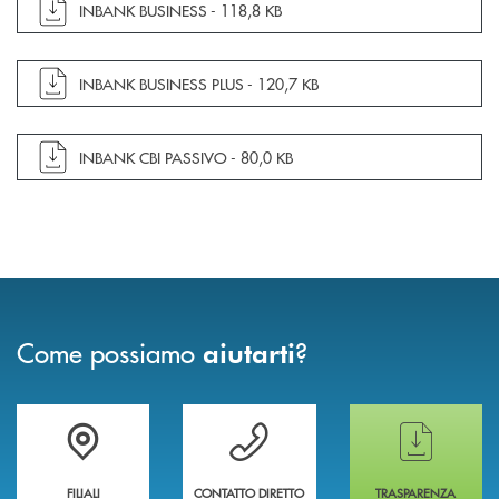
apre documento in una nuova finestra
INBANK BUSINESS -
118,8 KB
apre documento in una nuova finestra
INBANK BUSINESS PLUS -
120,7 KB
apre documento in una nuova finestra
INBANK CBI PASSIVO -
80,0 KB
Come possiamo
?
aiutarti
Trova la filiale più vicina a te
Hai bisogno di assistenza immediata ?
Hai bisogno di alcun
FILIALI
CONTATTO DIRETTO
TRASPARENZA