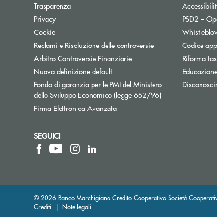
Trasparenza
Accessibili
Apre una nuova finestra
Privacy
PSD2 – Op
Cookie
Whistleblo
Reclami e Risoluzione delle controversie
Codice appa
Apre una nuova finestra
Arbitro Controversie Finanziarie
Riforma tas
Nuova definizione default
Educazione
Fondo di garanzia per le PMI del Ministero
Disconosci
Apre una nuova fi
dello Sviluppo Economico (legge 662/96)
Firma Elettronica Avanzata
SEGUICI
© 2026 Banco Marchigiano Credito Cooperativo Società Cooperativ
Crediti
|
Note legali