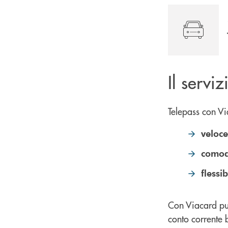
Il servi
Telepass con Vi
veloce
como
flessib
Con Viacard puo
conto corrente 