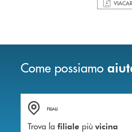
apre do
VIACAR
Come possiamo
aiut
Trova la filiale più vicina a te
FILIALI
Trova la
più
filiale
vicina