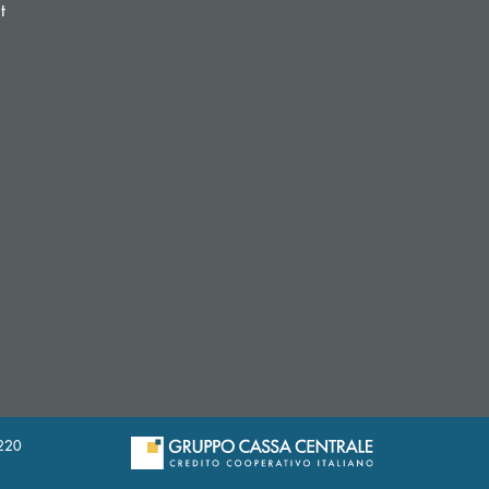
(si apre l’app di posta elettronica)
t
si apre l’app di posta elettronica)
20220