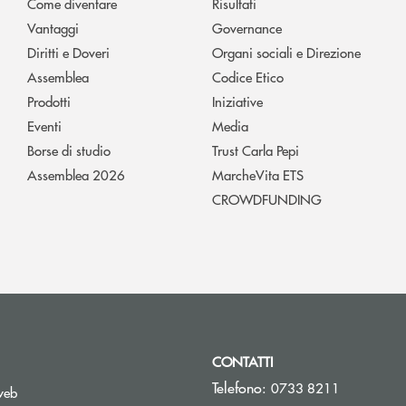
Come diventare
Risultati
Vantaggi
Governance
Diritti e Doveri
Organi sociali e Direzione
Assemblea
Codice Etico
Prodotti
Iniziative
Eventi
Media
Borse di studio
Trust Carla Pepi
Assemblea 2026
MarcheVita ETS
CROWDFUNDING
CONTATTI
Telefono:
0733 8211
web