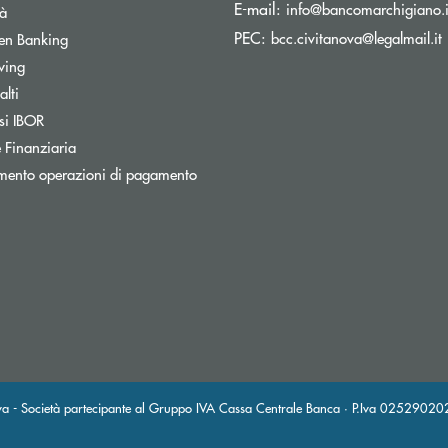
E-mail:
info@bancomarchigiano.i
tà
(
PEC:
Apre una nuova finestra
bcc.civitanova@legalmail.it
en Banking
wing
Apre una nuova finestra
lti
Apre una nuova finestra
si IBOR
 Finanziaria
mento operazioni di pagamento
nestra
a - Società partecipante al Gruppo IVA Cassa Centrale Banca · P.Iva 025290