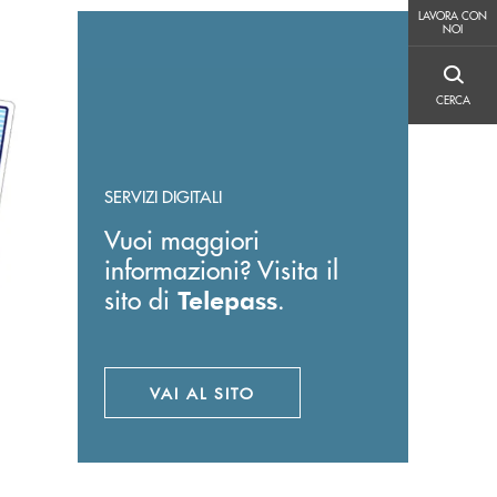
LAVORA CON NOI
LAVORA CON
NOI
CERCA
CERCA
SERVIZI DIGITALI
Vuoi maggiori
informazioni? Visita il
sito di
.
Telepass
VAI AL SITO
APRE UNA NUOVA FINESTRA