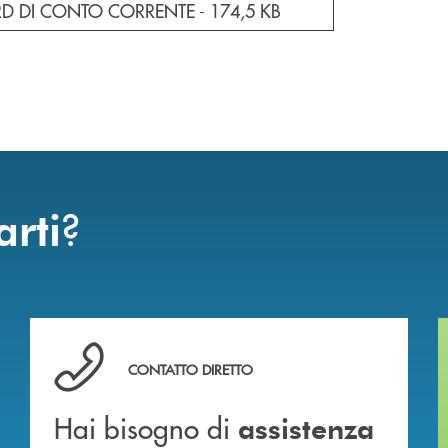
cumento in una nuova finestra
D DI CONTO CORRENTE -
174,5 KB
?
arti
Hai bisogno di assistenza immediata ?
CONTATTO DIRETTO
Hai bisogno di
assistenza