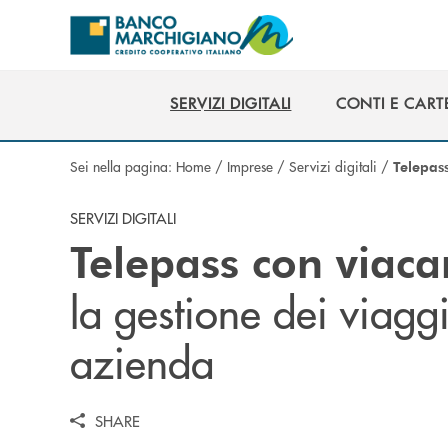
Salta al contenuto principale
SERVIZI DIGITALI
CONTI E CART
SERVIZI DIGITALI
CONTI E CART
Sei nella pagina:
Home
/
Imprese
/
Servizi digitali
/
Telepas
SERVIZI DIGITALI
Telepass con viaca
la gestione dei viaggi
azienda
SHARE