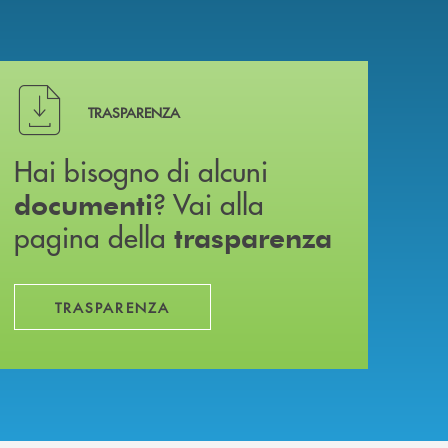
Hai bisogno di alcuni documenti ? Vai alla pagina della 
TRASPARENZA
Hai bisogno di alcuni
? Vai alla
documenti
pagina della
trasparenza
TRASPARENZA