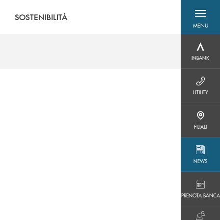
SOSTENIBILITÀ
MENU
menu destra
INBANK
INBANK
UTILITY
UTILITY
FILIALI
FILIALI
NEWS
NEWS
PRENOTA BANCA
PRENOTA BANCA