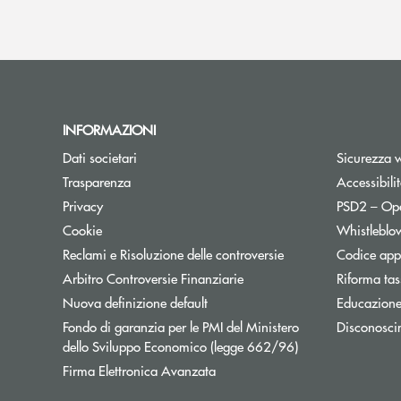
INFORMAZIONI
Dati societari
Sicurezza 
Trasparenza
Accessibili
Apre una nuova finestra
Privacy
PSD2 – Op
Cookie
Whistleblo
Reclami e Risoluzione delle controversie
Codice appa
Apre una nuova finestra
Arbitro Controversie Finanziarie
Riforma tas
Nuova definizione default
Educazione
Fondo di garanzia per le PMI del Ministero
Disconosci
Apre una nuova fi
dello Sviluppo Economico (legge 662/96)
Firma Elettronica Avanzata