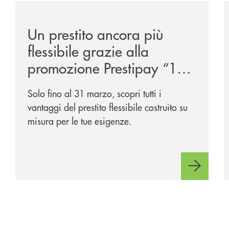
ggio-a-lungo-termine-per-auto-e-veicoli-commerciali/
/news/prestipay-110-volte-su-misura-per-te/
/
Un prestito ancora più
flessibile grazie alla
promozione Prestipay “110
Volte Su Misura per Te!”
Solo fino al 31 marzo, scopri tutti i
vantaggi del prestito flessibile costruito su
misura per le tue esigenze.