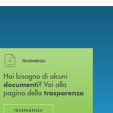
Hai bisogno di alcuni documenti ? Vai alla pagina della 
TRASPARENZA
Hai bisogno di alcuni
? Vai alla
documenti
pagina della
trasparenza
TRASPARENZA