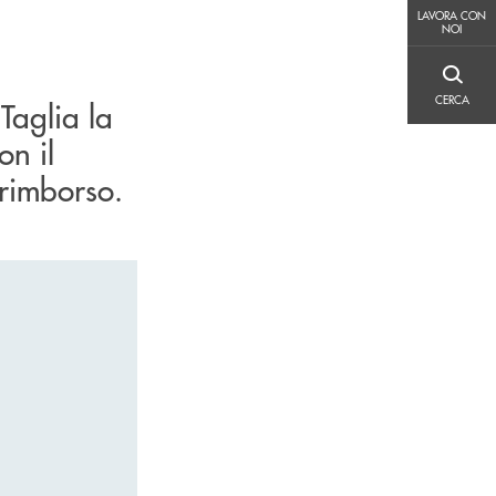
LAVORA CON NOI
LAVORA CON
NOI
CERCA
CERCA
Taglia la
on il
rimborso.