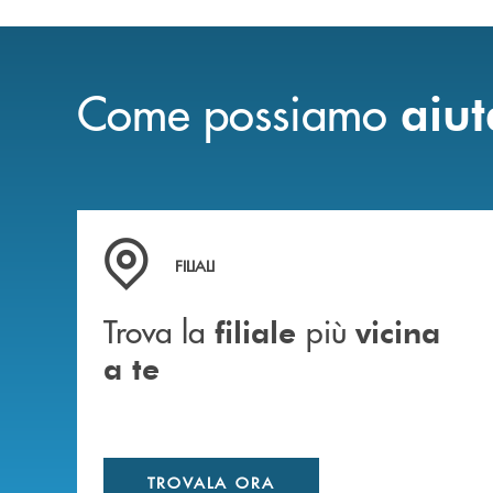
Come possiamo
aiut
Trova la filiale più vicina a te
FILIALI
Trova la
più
filiale
vicina
a te
TROVALA ORA