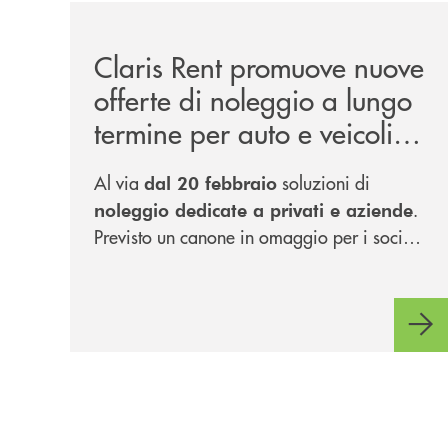
/news/claris-rent-promuove-nuove-offerte-di-nole
Claris Rent promuove nuove
offerte di noleggio a lungo
termine per auto e veicoli
commerciali
Al via
soluzioni di
dal 20 febbraio
.
noleggio dedicate a privati e aziende
Previsto un canone in omaggio per i soci
delle banche del Gruppo.