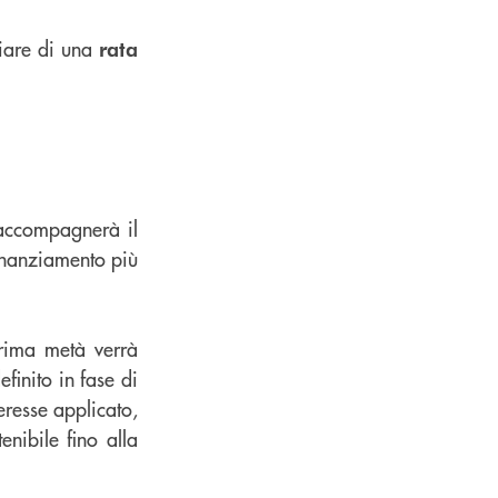
iare di una
rata
e accompagnerà il
 finanziamento più
prima metà verrà
finito in fase di
eresse applicato,
nibile fino alla