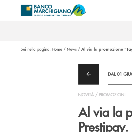
Salta al contenuto principale
Sei nella pagina:
Home
/
News
/
Al via la promozione “Tagl
DAL 01 GIU
NOVITÀ / PROMOZIONI
Al via la 
Prestipay. 