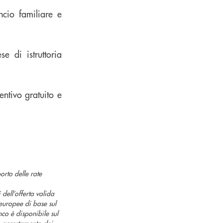
ncio familiare e
e di istruttoria
entivo gratuito e
rto delle rate
i dell’offerta valida
uropee di base sul
nco è disponibile sul
o accertamento dei