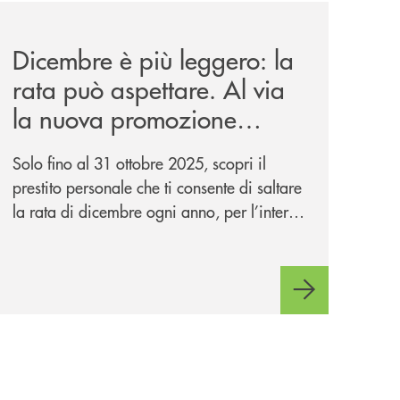
news/salta-la-rata-di-prestipay-solo-fino-al-31-ottobre-20
Dicembre è più leggero: la
rata può aspettare. Al via
la nuova promozione
“Salta la Rata” di
Solo fino al 31 ottobre 2025, scopri il
Prestipay.
prestito personale che ti consente di saltare
la rata di dicembre ogni anno, per l’intera
durata del finanziamento. In più con il
concorso “Prestipay: la scelta che ti
premia”, ottieni un prestito Prestipay e puoi
vincere uno dei 400 Buoni Regalo
Amazon.it* da 50€ in palio.