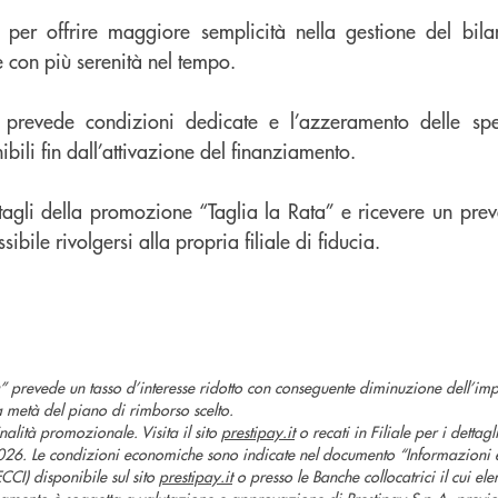
per offrire maggiore semplicità nella gestione del bila
 con più serenità nel tempo.
 prevede condizioni dedicate e l’azzeramento delle spes
bili fin dall’attivazione del finanziamento.
ttagli della promozione “Taglia la Rata” e ricevere un prev
ibile rivolgersi alla propria filiale di fiducia.
 prevede un tasso d’interesse ridotto con conseguente diminuzione dell’impo
a metà del piano di rimborso scelto.
alità promozionale. Visita il sito
prestipay.it
o recati in Filiale per i dettagl
. Le condizioni economiche sono indicate nel documento “Informazioni e
CCI) disponibile sul sito
prestipay.it
o presso le Banche collocatrici il cui ele
ziamento è soggetta a valutazione e approvazione di Prestipay S.p.A. previ