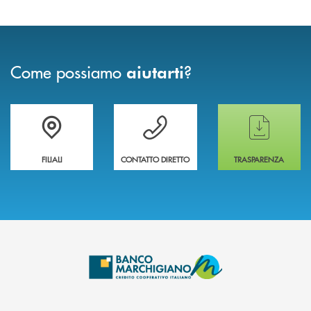
Come possiamo
?
aiutarti
Trova la filiale più vicina a te
Hai bisogno di assistenza immediata ?
Hai bisogno di alcun
FILIALI
CONTATTO DIRETTO
TRASPARENZA