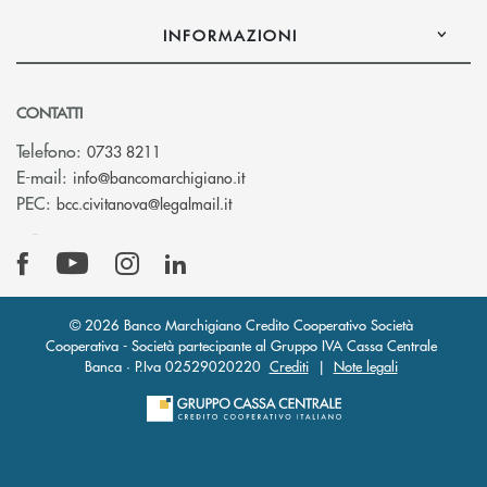
INFORMAZIONI
CONTATTI
Telefono:
0733 8211
(si apre l’app di posta elettronic
E-mail:
info@bancomarchigiano.it
(si apre l’app di posta elettronica)
PEC:
bcc.civitanova@legalmail.it
© 2026 Banco Marchigiano Credito Cooperativo Società
Cooperativa - Società partecipante al Gruppo IVA Cassa Centrale
Banca · P.Iva 02529020220
Crediti
|
Note legali