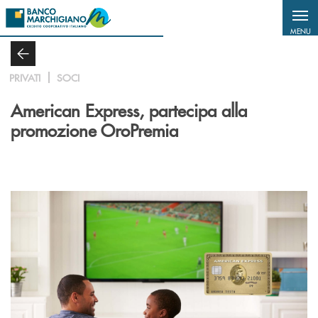
Salta al contenuto principale
MENU
PRIVATI
SOCI
American Express, partecipa alla
promozione OroPremia