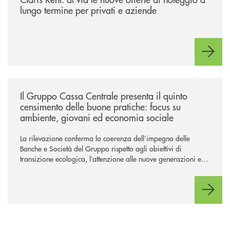
lungo termine per privati e aziende
/news/il-gruppo-cassa-centrale-presenta-il-quinto-censimento-delle-bu
Il Gruppo Cassa Centrale presenta il quinto
censimento delle buone pratiche: focus su
ambiente, giovani ed economia sociale
La rilevazione conferma la coerenza dell’impegno delle
Banche e Società del Gruppo rispetto agli obiettivi di
transizione ecologica, l’attenzione alle nuove generazioni e
alle fasce vulnerabili della popolazione, svolgendo il ruolo di
attori chiave delle comunità locali. Installate 246 colonnine di
ricarica (+15% sul 2024) per veicoli elettrici. Oltre 4 mila i
premi allo studio erogati a favore dei giovani, in crescita del
18% rispetto al 2024.