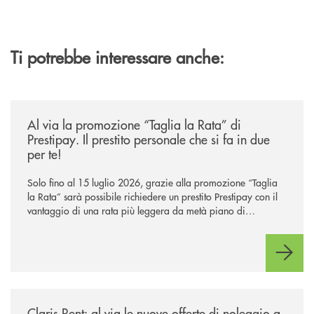
Ti potrebbe interessare anche:
/news/al-via-la-promozione-taglia-la-rata-di-prestipay-il-prestito-perso
Al via la promozione “Taglia la Rata” di
Prestipay. Il prestito personale che si fa in due
per te!
Solo fino al 15 luglio 2026, grazie alla promozione “Taglia
la Rata” sarà possibile richiedere un prestito Prestipay con il
vantaggio di una rata più leggera da metà piano di
rimborso.
/news/claris-rent-al-via-le-nuove-offerte-di-noleggio-a-lungo-termine-p
Claris Rent: al via le nuove offerte di noleggio a