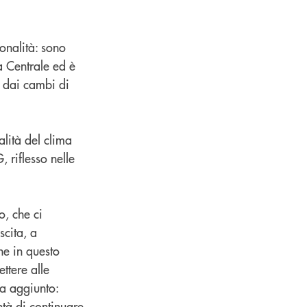
onalità: sono
sa Centrale ed è
i dai cambi di
lità del clima
 riflesso nelle
o, che ci
scita, a
he in questo
ttere alle
ha aggiunto:
ntà di continuare