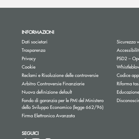
INFORMAZIONI
Dati societari
Sicurezza 
Trasparenza
Accessibili
Apre una nuova finestra
Privacy
PSD2 – Op
Cookie
Whistleblo
Reclami e Risoluzione delle controversie
Codice appa
Apre una nuova finestra
Arbitro Controversie Finanziarie
Riforma tas
Nuova definizione default
Educazione
Fondo di garanzia per le PMI del Ministero
Disconosci
Apre una nuova fi
dello Sviluppo Economico (legge 662/96)
Firma Elettronica Avanzata
SEGUICI