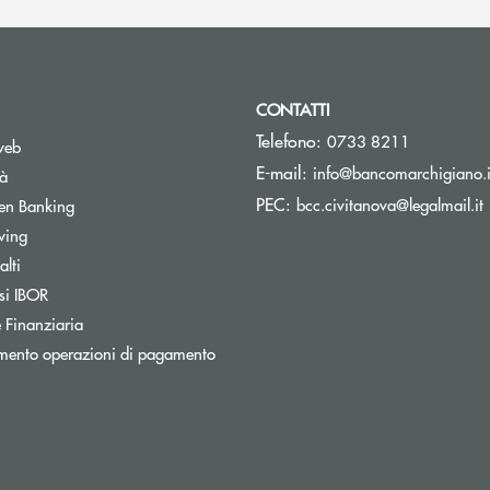
CONTATTI
Telefono:
0733 8211
web
E-mail:
info@bancomarchigiano.i
tà
(
PEC:
Apre una nuova finestra
bcc.civitanova@legalmail.it
en Banking
wing
Apre una nuova finestra
lti
Apre una nuova finestra
si IBOR
 Finanziaria
mento operazioni di pagamento
nestra