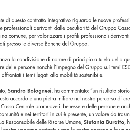
te di questo contratto integrativo riguarda le nuove professi
gure professionali derivanti dalle peculiarità del Gruppo Cas
plina comune, per valorizzare i profili professionali derivant
uati presso le diverse Banche del Gruppo.
za la condivisione di norme di principio a tutela della qua
re delle persone nonchè l’impegno del Gruppo sui temi ESG,
ffrontati i temi legati alla mobilità sostenibile.
ato,
, ha commentato: “un risultato storic
Sandro Bolognesi
sto accordo è una pietra miliare nel nostro percorso di cre
Cassa Centrale promuove il benessere delle persone e anc
omunità e nei territori in cui è presente, un valore da trasme
 La Responsabile delle Risorse Umane,
, 
Stefania Buratto
 il nostro impegno costante verso le nostre persone e la volo