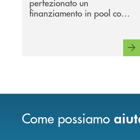
perfezionato un
finanziamento in pool con Il
Gruppo Cassa Centrale in
favore di DEA S.p.A.
Come possiamo
aiut