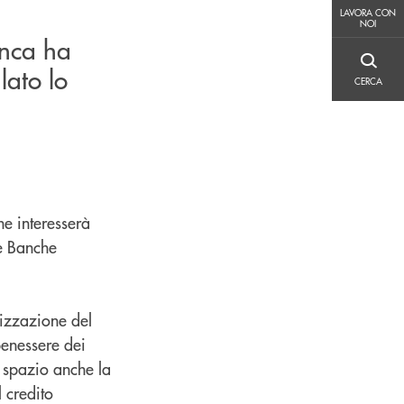
LAVORA CON NOI
LAVORA CON
NOI
anca ha
CERCA
lato lo
CERCA
he interesserà
le Banche
rizzazione del
benessere dei
va spazio anche la
 credito