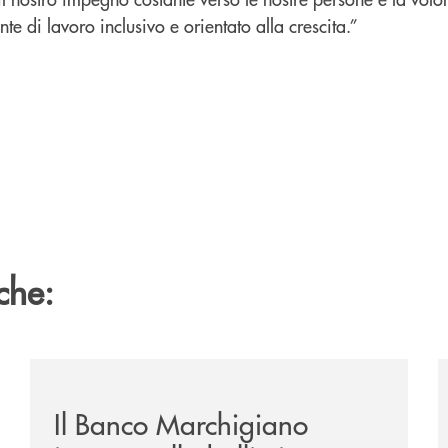
 di lavoro inclusivo e orientato alla crescita.”
che:
inanziamento-in-pool-con-il-gruppo-cassa-centrale-in-fav
/news/benvenuti-alla-nuova-filiale-di-senigallia/
/
Il Banco Marchigiano