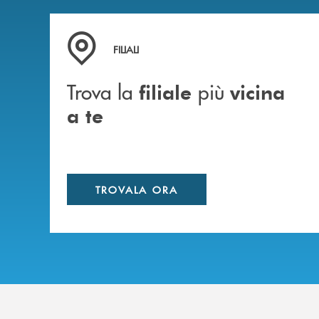
Trova la filiale più vicina a te
FILIALI
Trova la
più
filiale
vicina
a te
TROVALA ORA