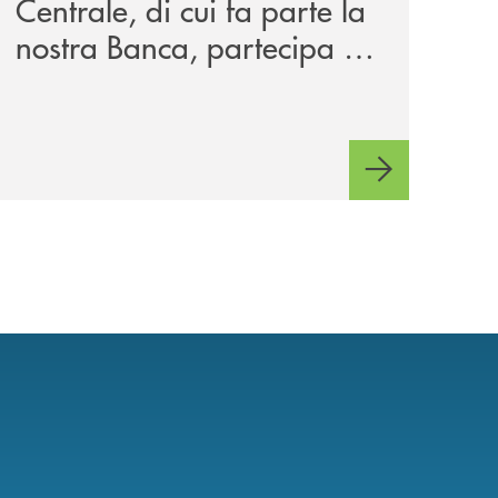
Centrale, di cui fa parte la
nostra Banca, partecipa a
EUR.BANK, il progetto di
BANCOMAT sulla
stablecoin in euro e sul
relativo ecosistema