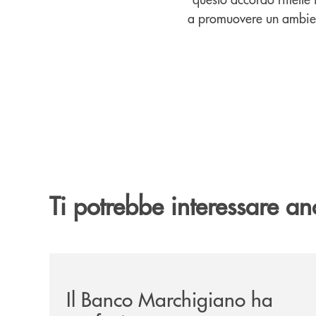
a promuovere un ambiente
Ti potrebbe interessare an
/news/il-banco-marchigiano-ha-perfezionato-un-f
Il Banco Marchigiano ha