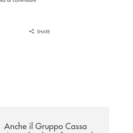
SHARE
ore-di-dea-spa/
news/anche-il-gruppo-cassa-centrale-partecipa-a-eurbank-i
Anche il Gruppo Cassa