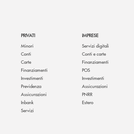
PRIVATI
IMPRESE
Minori
Servizi digitali
Conti
Conti e carte
Carte
Finanziamenti
Finanziamenti
POS
Investimenti
Investimenti
Previdenza
Assicurazioni
Assicurazioni
PNRR
Inbank
Estero
Servizi