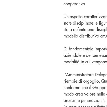
cooperativo.
Un aspetto caratterizzan
state disciplinate le fi
stata definita una disci
modello distributivo att
Di fondamentale importan
aziendale e del benesse
modalità in cui vengono a
L’Amministratore Deleg
riempie di orgoglio. Que
conferma che il Gruppo 
modo crea valore nelle c
prossime generazioni”.
“questo accordo riflette