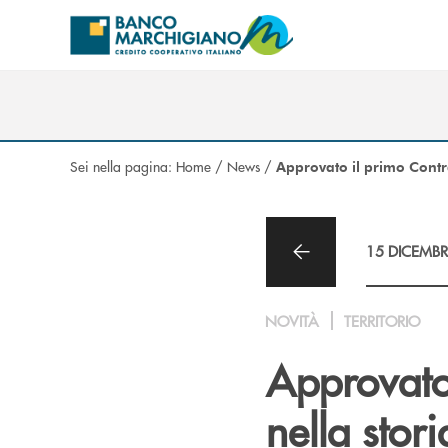
Salta al contenuto principale
Sei nella pagina:
Home
/
News
/
Approvato il primo Contra
15 DICEMBR
NOVITÀ
TERRITORIO
Approvato 
nella stor