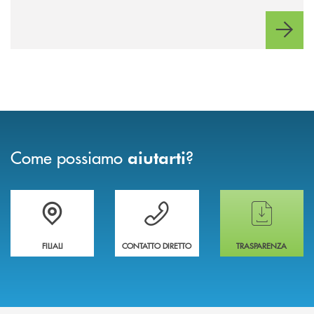
rimborso.
Come possiamo
?
aiutarti
Trova la filiale più vicina a te
Hai bisogno di assistenza immediata ?
Hai bisogno di alcun
FILIALI
CONTATTO DIRETTO
TRASPARENZA