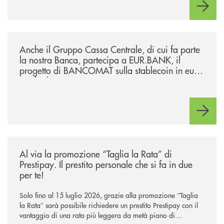
/news/anche-il-gruppo-cassa-centrale-partecipa-a-eurbank-il-progetto-d
Anche il Gruppo Cassa Centrale, di cui fa parte
la nostra Banca, partecipa a EUR.BANK, il
progetto di BANCOMAT sulla stablecoin in euro
e sul relativo ecosistema
/news/al-via-la-promozione-taglia-la-rata-di-prestipay-il-prestito-perso
Al via la promozione “Taglia la Rata” di
Prestipay. Il prestito personale che si fa in due
per te!
Solo fino al 15 luglio 2026, grazie alla promozione “Taglia
la Rata” sarà possibile richiedere un prestito Prestipay con il
vantaggio di una rata più leggera da metà piano di