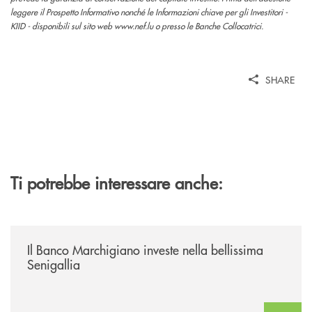
leggere il Prospetto Informativo nonché le Informazioni chiave per gli Investitori -
KIID - disponibili sul sito web www.nef.lu o presso le Banche Collocatrici.
SHARE
Ti potrebbe interessare anche:
/news/benvenuti-alla-nuova-filiale-di-senigallia/
Il Banco Marchigiano investe nella bellissima
Senigallia