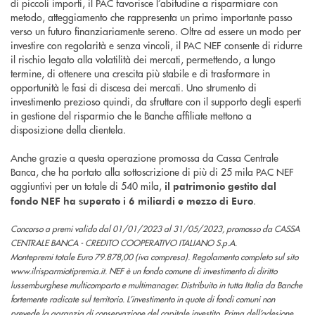
di piccoli importi, il PAC favorisce l’abitudine a risparmiare con
metodo, atteggiamento che rappresenta un primo importante passo
verso un futuro finanziariamente sereno. Oltre ad essere un modo per
investire con regolarità e senza vincoli, il PAC NEF consente di ridurre
il rischio legato alla volatilità dei mercati, permettendo, a lungo
termine, di ottenere una crescita più stabile e di trasformare in
opportunità le fasi di discesa dei mercati. Uno strumento di
investimento prezioso quindi, da sfruttare con il supporto degli esperti
in gestione del risparmio che le Banche affiliate mettono a
disposizione della clientela.
Anche grazie a questa operazione promossa da Cassa Centrale
Banca, che ha portato alla sottoscrizione di più di 25 mila PAC NEF
aggiuntivi per un totale di 540 mila,
il patrimonio gestito dal
.
fondo NEF ha superato i 6 miliardi e mezzo di Euro
Concorso a premi valido dal 01/01/2023 al 31/05/2023, promosso da CASSA
CENTRALE BANCA - CREDITO COOPERATIVO ITALIANO S.p.A.
Montepremi totale Euro 79.878,00 (iva compresa). Regolamento completo sul sito
www.ilrisparmiotipremia.it. NEF è un fondo comune di investimento di diritto
lussemburghese multicomparto e multimanager. Distribuito in tutta Italia da Banche
fortemente radicate sul territorio. L’investimento in quote di fondi comuni non
prevede la garanzia di conservazione del capitale investito. Prima dell’adesione