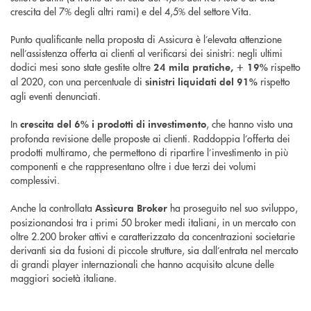
crescita del 7% degli altri rami) e del 4,5% del settore Vita.
Punto qualificante nella proposta di Assicura è l’elevata attenzione
nell’assistenza offerta ai clienti al verificarsi dei sinistri: negli ultimi
dodici mesi sono state gestite oltre
rispetto
24 mila pratiche, + 19%
al 2020, con una percentuale di
rispetto
sinistri liquidati del 91%
agli eventi denunciati.
In
, che hanno visto una
crescita del 6% i prodotti di investimento
profonda revisione delle proposte ai clienti. Raddoppia l’offerta dei
prodotti multiramo, che permettono di ripartire l’investimento in più
componenti e che rappresentano oltre i due terzi dei volumi
complessivi.
Anche la controllata
ha proseguito nel suo sviluppo,
Assìcura Broker
posizionandosi tra i primi 50 broker medi italiani, in un mercato con
oltre 2.200 broker attivi e caratterizzato da concentrazioni societarie
derivanti sia da fusioni di piccole strutture, sia dall’entrata nel mercato
di grandi player internazionali che hanno acquisito alcune delle
maggiori società italiane.