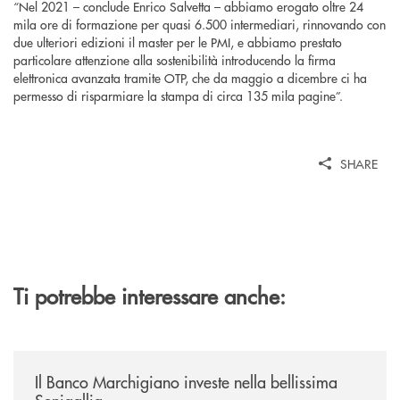
“Nel 2021 – conclude Enrico Salvetta – abbiamo erogato oltre 24
mila ore di formazione per quasi 6.500 intermediari, rinnovando con
due ulteriori edizioni il master per le PMI, e abbiamo prestato
particolare attenzione alla sostenibilità introducendo la firma
elettronica avanzata tramite OTP, che da maggio a dicembre ci ha
permesso di risparmiare la stampa di circa 135 mila pagine”.
SHARE
Ti potrebbe interessare anche:
/news/benvenuti-alla-nuova-filiale-di-senigallia/
Il Banco Marchigiano investe nella bellissima