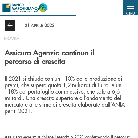
Salta al contenuto principale
MENU
21 APRILE 2022
NOVITÀ
Assicura Agenzia continua il
percorso di crescita
Il 2021 si chiude con un +10% della produzione di
premi, che supera quota 1,2 miliardi di Euro, e un
+18% del portafoglio complessivo, che sale a 6,6
miliardi. Una crescita superiore all’andamento del
mercato e alle stime di crescita elaborate dall’ANIA
per il 2021.
chiude l’esercizio 2021 confermando il percorso
Assicura Agenzia