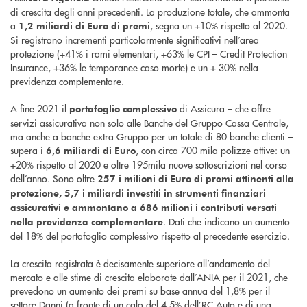
di crescita degli anni precedenti. La produzione totale, che ammonta
a
, segna un +10% rispetto al 2020.
1,2 miliardi di Euro di premi
Si registrano incrementi particolarmente significativi nell’area
protezione (+41% i rami elementari, +63% le CPI – Credit Protection
Insurance, +36% le temporanee caso morte) e un + 30% nella
previdenza complementare.
A fine 2021 il
di Assicura – che offre
portafoglio complessivo
servizi assicurativa non solo alle Banche del Gruppo Cassa Centrale,
ma anche a banche extra Gruppo per un totale di 80 banche clienti –
supera i
, con circa 700 mila polizze attive: un
6,6 miliardi di Euro
+20% rispetto al 2020 e oltre 195mila nuove sottoscrizioni nel corso
dell’anno. Sono oltre
257 i milioni di Euro
di premi attinenti alla
protezione, 5,7 i miliardi investiti in strumenti finanziari
assicurativi e ammontano a 686 milioni i contributi versati
. Dati che indicano un aumento
nella previdenza complementare
del 18% del portafoglio complessivo rispetto al precedente esercizio.
La crescita registrata è decisamente superiore all’andamento del
mercato e alle stime di crescita elaborate dall’ANIA per il 2021, che
prevedono un aumento dei premi su base annua del 1,8% per il
settore Danni (a fronte di un calo del 4,5% dell’RC Auto e di una