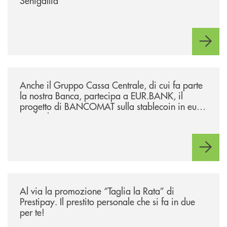
Senigallia
/news/anche-il-gruppo-cassa-centrale-partecipa-a-eurbank-il-progetto-d
Anche il Gruppo Cassa Centrale, di cui fa parte
la nostra Banca, partecipa a EUR.BANK, il
progetto di BANCOMAT sulla stablecoin in euro
e sul relativo ecosistema
/news/al-via-la-promozione-taglia-la-rata-di-prestipay-il-prestito-perso
Al via la promozione “Taglia la Rata” di
Prestipay. Il prestito personale che si fa in due
per te!