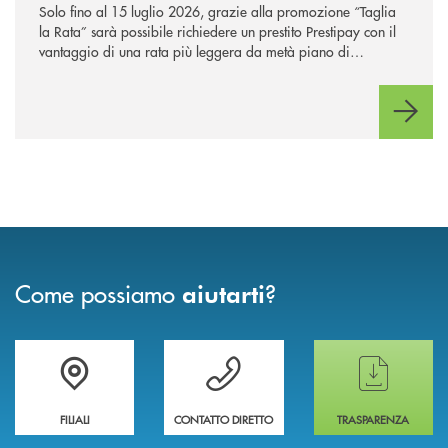
Solo fino al 15 luglio 2026, grazie alla promozione “Taglia
la Rata” sarà possibile richiedere un prestito Prestipay con il
vantaggio di una rata più leggera da metà piano di
rimborso.
Come possiamo
?
aiutarti
Trova la filiale più vicina a te
Hai bisogno di assistenza immediata ?
Hai bisogno di alcun
FILIALI
CONTATTO DIRETTO
TRASPARENZA