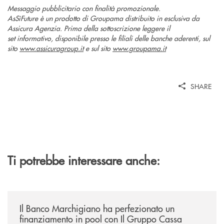
Messaggio pubblicitario con finalità promozionale.
AsSìFuture è un prodotto di Groupama distribuito in esclusiva da
Assicura Agenzia. Prima della sottoscrizione leggere il
set informativo, disponibile presso le filiali delle banche aderenti, sul
sito
www.assicuragroup.it
e sul sito
www.groupama.it
SHARE
Ti potrebbe interessare anche:
/news/il-banco-marchigiano-ha-perfezionato-un-finanziamento-in-pool-
Il Banco Marchigiano ha perfezionato un
finanziamento in pool con Il Gruppo Cassa