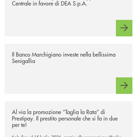
Centrale in favore di DEA S.p.A.
/news/benvenuti-alla-nuova-filiale-di-senigallia/
Il Banco Marchigiano investe nella bellissima
Senigallia
/news/al-via-la-promozione-taglia-la-rata-di-prestipay-il-prestito-perso
Al via la promozione “Taglia la Rata” di
Prestipay. Il prestito personale che si fa in due
per te!