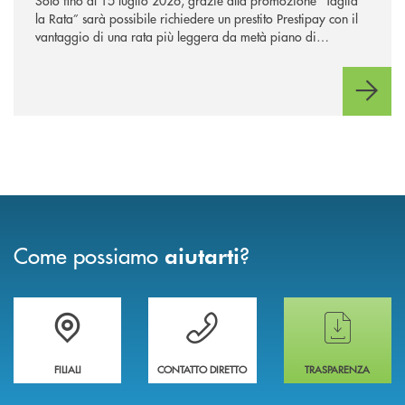
Solo fino al 15 luglio 2026, grazie alla promozione “Taglia
la Rata” sarà possibile richiedere un prestito Prestipay con il
vantaggio di una rata più leggera da metà piano di
rimborso.
Come possiamo
?
aiutarti
Trova la filiale più vicina a te
Hai bisogno di assistenza immediata ?
Hai bisogno di alcun
FILIALI
CONTATTO DIRETTO
TRASPARENZA