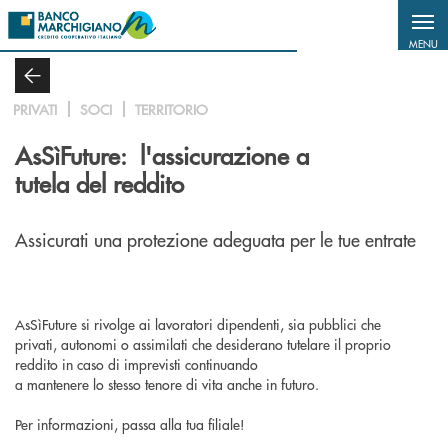
Salta al contenuto principale
MENU
PRIVATI
SOCI
TERRITORIO
AsSìFuture: l'assicurazione a
tutela del reddito
Assicurati una protezione adeguata per le tue entrate
AsSìFuture si rivolge ai lavoratori dipendenti, sia pubblici che
privati, autonomi o assimilati che desiderano tutelare il proprio
reddito in caso di imprevisti continuando
a mantenere lo stesso tenore di vita anche in futuro.
Per informazioni, passa alla tua filiale!