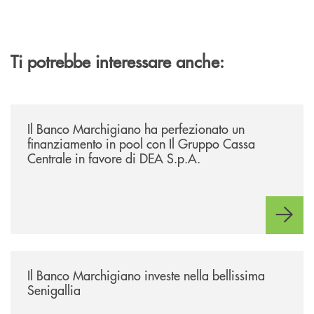
Ti potrebbe interessare anche:
/news/il-banco-marchigiano-ha-perfezionato-un-finanziamento-in-pool-
Il Banco Marchigiano ha perfezionato un
finanziamento in pool con Il Gruppo Cassa
Centrale in favore di DEA S.p.A.
/news/benvenuti-alla-nuova-filiale-di-senigallia/
Il Banco Marchigiano investe nella bellissima
Senigallia