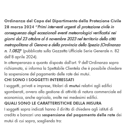
Ordinanza del Capo del Dipartimento della Protezione Civile
Primi interventi urgenti di protezione civile in
28 marzo 2024 “
conseguenza degli eccezionali eventi meteorologici verificatisi nei
giorni dal 23 ottobre al 6 novembre 2023 nel territorio della città
metropolitana di Genova e della provincia della Spezia (Ordinanza
n. 1.082)
(pubblicata sulla Gazzetta Ufficiale Serie Generale n. 82
”
dell’8 aprile 2024).
In ottemperanza a quanto disposto dall’art. 9 dell’Ordinanza sopra
richiamata, si informa la Spettabile Clientela che è possibile chiedere
la sospensione del pagamento delle rate dei mutui.
CHI SONO I SOGGETTI INTERESSATI
I soggetti, privati e imprese, titolari di
relativi agli edifici
mutui
sgomberati, ovvero alla gestione di attività di natura commerciale ed
economica, anche agricola, svolte nei medesimi edifici.
QUALI SONO LE CARATTERISTICHE DELLA MISURA
I soggetti sopra indicati hanno il diritto di chiedere agli istituti di
credito e bancari una
dei
sospensione del pagamento delle rate
mutui di cui sopra, scegliendo tra: