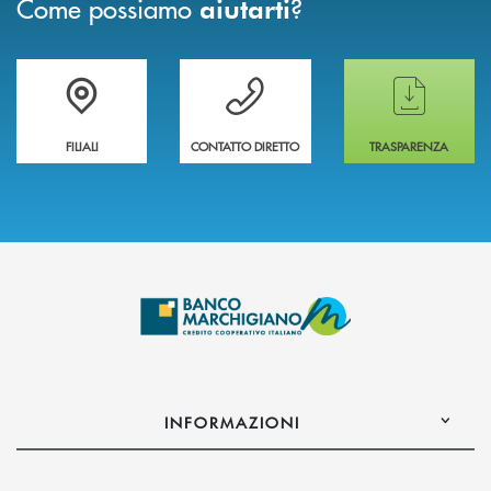
Come possiamo
?
aiutarti
Trova la filiale più vicina a te
Hai bisogno di assistenza immediata ?
Hai bisogno di alcun
FILIALI
CONTATTO DIRETTO
TRASPARENZA
INFORMAZIONI