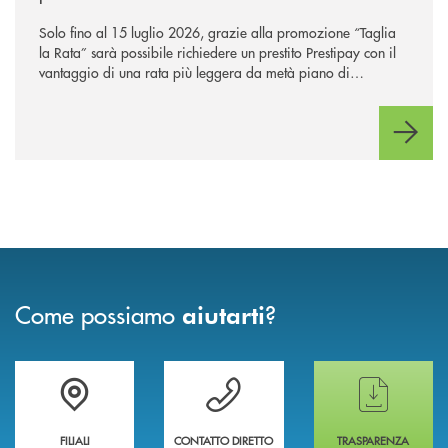
Solo fino al 15 luglio 2026, grazie alla promozione “Taglia
la Rata” sarà possibile richiedere un prestito Prestipay con il
vantaggio di una rata più leggera da metà piano di
rimborso.
Come possiamo
?
aiutarti
Trova la filiale più vicina a te
Hai bisogno di assistenza immediata ?
Hai bisogno di alcun
FILIALI
CONTATTO DIRETTO
TRASPARENZA