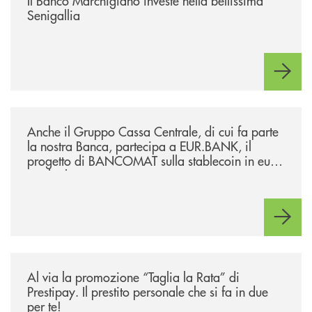
Il Banco Marchigiano investe nella bellissima
Senigallia
/news/anche-il-gruppo-cassa-centrale-partecipa-a-eurbank-il-progetto-d
Anche il Gruppo Cassa Centrale, di cui fa parte
la nostra Banca, partecipa a EUR.BANK, il
progetto di BANCOMAT sulla stablecoin in euro
e sul relativo ecosistema
/news/al-via-la-promozione-taglia-la-rata-di-prestipay-il-prestito-perso
Al via la promozione “Taglia la Rata” di
Prestipay. Il prestito personale che si fa in due
per te!