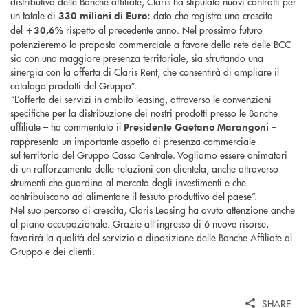
distributiva delle Banche affiliate, Claris ha stipulato nuovi contratti per
un totale di
dato che registra una crescita
330
milioni di Euro
:
del
rispetto al precedente anno. Nel prossimo futuro
+30,6%
potenzieremo la proposta commerciale a favore della rete delle BCC
sia con una maggiore presenza territoriale, sia sfruttando una
sinergia con la offerta di Claris Rent, che consentirà di ampliare il
catalogo prodotti del Gruppo”.
“L’offerta dei servizi in ambito leasing, attraverso le convenzioni
specifiche per la distribuzione dei nostri prodotti presso le Banche
affiliate – ha commentato il
–
Presidente
Gaetano Marangoni
rappresenta un importante aspetto di presenza commerciale
sul territorio del Gruppo Cassa Centrale. Vogliamo essere animatori
di un rafforzamento delle relazioni con clientela, anche attraverso
strumenti che guardino al mercato degli investimenti e che
contribuiscano ad alimentare il tessuto produttivo del paese”.
Nel suo percorso di crescita, Claris Leasing ha avuto attenzione anche
al piano occupazionale. Grazie all’ingresso di 6 nuove risorse,
favorirà la qualità del servizio a diposizione delle Banche Affiliate al
Gruppo e dei clienti.
SHARE