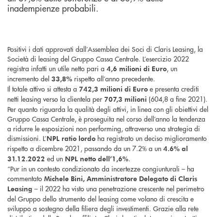
inadempienze probabili.
Positivi i dati approvati dall’Assemblea dei Soci di Claris Leasing, la
Società di leasing del Gruppo Cassa Centrale. L’esercizio 2022
registra infatti un utile netto pari a
, un
4,6 milioni di Euro
incremento del
rispetto all’anno precedente.
33,8%
Il totale attivo si attesta a
e presenta crediti
742,3
milioni di Euro
netti leasing verso la clientela per
(604,8 a fine 2021).
707,3 milioni
Per quanto riguarda la qualità degli attivi, in linea con gli obiettivi del
Gruppo Cassa Centrale, è proseguita nel corso dell’anno la tendenza
a ridurre le esposizioni non performing, attraverso una strategia di
dismissioni. L’
ha registrato un deciso miglioramento
NPL ratio lordo
rispetto a dicembre 2021, passando da un 7.2% a un
4.6% al
ed un
.
31.12.2022
NPL netto dell’1,6%
“Pur in un contesto condizionato da incertezze congiunturali – ha
commentato
Michele Bini, Amministratore Delegato di Claris
– il 2022 ha visto una penetrazione crescente nel perimetro
Leasing
del Gruppo dello strumento del leasing come volano di crescita e
sviluppo a sostegno della filiera degli investimenti. Grazie alla rete