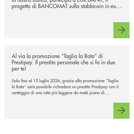
progetto di BANCOMAT sulla stablecoin in euro
e sul relativo ecosistema
/news/al-via-la-promozione-taglia-la-rata-di-prestipay-il-prestito-perso
Al via la promozione “Taglia la Rata” di
Prestipay. Il prestito personale che si fa in due
per te!
Solo fino al 15 luglio 2026, grazie alla promozione “Taglia
la Rata” sarà possibile richiedere un prestito Prestipay con il
vantaggio di una rata più leggera da metà piano di
rimborso.