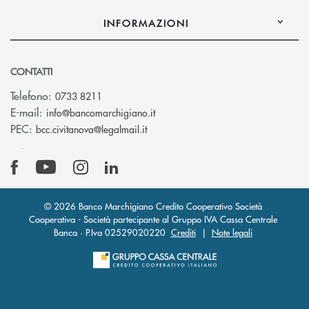
INFORMAZIONI
CONTATTI
Telefono:
0733 8211
(si apre l’app di posta elettronic
E-mail:
info@bancomarchigiano.it
(si apre l’app di posta elettronica)
PEC:
bcc.civitanova@legalmail.it
© 2026 Banco Marchigiano Credito Cooperativo Società
Cooperativa - Società partecipante al Gruppo IVA Cassa Centrale
Banca · P.Iva 02529020220
Crediti
|
Note legali