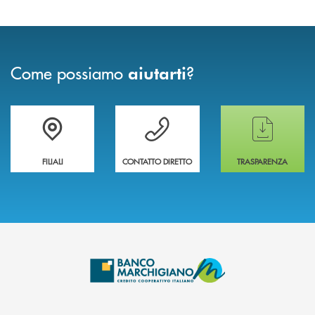
Come possiamo
?
aiutarti
Trova la filiale più vicina a te
Hai bisogno di assistenza immediata ?
Hai bisogno di alcun
FILIALI
CONTATTO DIRETTO
TRASPARENZA