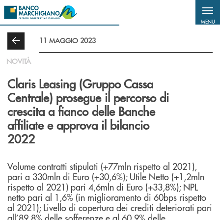
Salta al contenuto principale
MENU
11 MAGGIO 2023
NOVITÀ
Claris Leasing (Gruppo Cassa
Centrale) prosegue il percorso di
crescita a fianco delle Banche
affiliate e approva il bilancio
2022
Volume contratti stipulati (+77mln rispetto al 2021),
pari a 330mln di Euro (+30,6%); Utile Netto (+1,2mln
rispetto al 2021) pari 4,6mln di Euro (+33,8%); NPL
netto pari al 1,6% (in miglioramento di 60bps rispetto
al 2021); Livello di copertura dei crediti deteriorati pari
all’89,8% delle sofferenze e al 60,9% delle