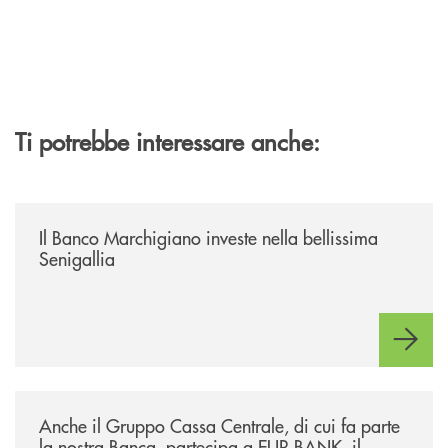
Ti potrebbe interessare anche:
/news/benvenuti-alla-nuova-filiale-di-senigallia/
Il Banco Marchigiano investe nella bellissima
Senigallia
/news/anche-il-gruppo-cassa-centrale-partecipa-a-eurbank-il-progetto-d
Anche il Gruppo Cassa Centrale, di cui fa parte
la nostra Banca, partecipa a EUR.BANK, il