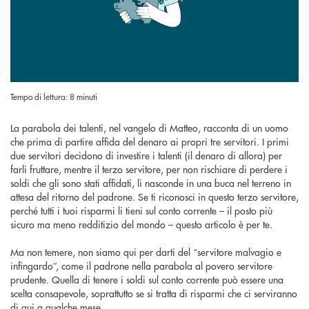
Tempo di lettura: 8 minuti
La parabola dei talenti, nel vangelo di Matteo, racconta di un uomo
che prima di partire affida del denaro ai propri tre servitori. I primi
due servitori decidono di investire i talenti (il denaro di allora) per
farli fruttare, mentre il terzo servitore, per non rischiare di perdere i
soldi che gli sono stati affidati, li nasconde in una buca nel terreno in
attesa del ritorno del padrone. Se ti riconosci in questo terzo servitore,
perché tutti i tuoi risparmi li tieni sul conto corrente – il posto più
sicuro ma meno redditizio del mondo – questo articolo è per te.
Ma non temere, non siamo qui per darti del “servitore malvagio e
infingardo”, come il padrone nella parabola al povero servitore
prudente. Quella di tenere i soldi sul conto corrente può essere una
scelta consapevole, soprattutto se si tratta di risparmi che ci serviranno
di qui a qualche mese.