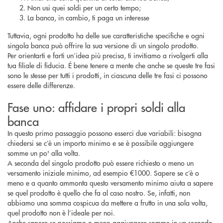
Non usi quei soldi per un certo tempo;
La banca, in cambio, ti paga un interesse
Tuttavia, ogni prodotto ha delle sue caratteristiche specifiche e ogni
singola banca può offrire la sua versione di un singolo prodotto.
Per orientarti e farti un’idea più precisa, ti invitiamo a rivolgerti alla
tua filiale di fiducia. É bene tenere a mente che anche se queste tre fasi
sono le stesse per tutti i prodotti, in ciascuna delle tre fasi ci possono
essere delle differenze.
Fase uno: affidare i propri soldi alla
banca
In questo primo passaggio possono esserci due variabili: bisogna
chiedersi se c’è un importo minimo e se è possibile aggiungere
somme un po' alla volta.
A seconda del singolo prodotto può essere richiesto o meno un
versamento iniziale minimo, ad esempio €1000. Sapere se c’è o
meno e a quanto ammonta questo versamento minimo aiuta a sapere
se quel prodotto è quello che fa al caso nostro. Se, infatti, non
abbiamo una somma cospicua da mettere a frutto in una sola volta,
quel prodotto non è l’ideale per noi.
Anche sapere se possiamo o meno aggiungere somme in un secondo