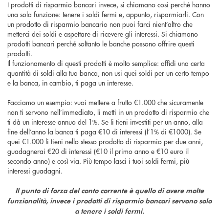
I prodotti di risparmio bancari invece, si chiamano così perché hanno
una sola funzione: tenere i soldi fermi e, appunto, risparmiarli. Con
un prodotto di risparmio bancario non puoi farci nient’altro che
metterci dei soldi e aspettare di ricevere gli interessi. Si chiamano
prodotti bancari perché soltanto le banche possono offrire questi
prodotti.
Il funzionamento di questi prodotti è molto semplice: affidi una certa
quantità di soldi alla tua banca, non usi quei soldi per un certo tempo
e la banca, in cambio, ti paga un interesse.
Facciamo un esempio: vuoi mettere a frutto €1.000 che sicuramente
non ti servono nell’immediato, li metti in un prodotto di risparmio che
ti dà un interesse annuo del 1%. Se li tieni investiti per un anno, alla
fine dell’anno la banca ti paga €10 di interessi (l’1% di €1000). Se
quei €1.000 li tieni nello stesso prodotto di risparmio per due anni,
guadagnerai €20 di interessi (€10 il primo anno e €10 euro il
secondo anno) e così via. Più tempo lasci i tuoi soldi fermi, più
interessi guadagni.
Il punto di forza del conto corrente è quello di avere molte
funzionalità, invece i prodotti di risparmio bancari servono solo
a tenere i soldi fermi.