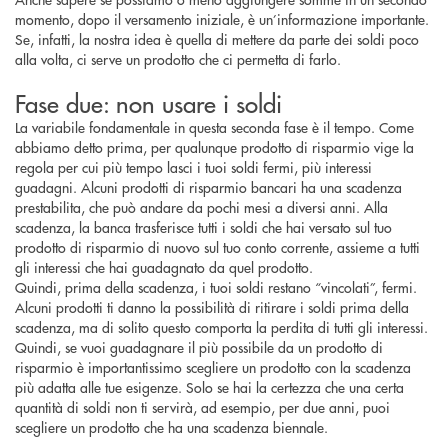
momento, dopo il versamento iniziale, è un’informazione importante.
Se, infatti, la nostra idea è quella di mettere da parte dei soldi poco
alla volta, ci serve un prodotto che ci permetta di farlo.
Fase due: non usare i soldi
La variabile fondamentale in questa seconda fase è il tempo. Come
abbiamo detto prima, per qualunque prodotto di risparmio vige la
regola per cui più tempo lasci i tuoi soldi fermi, più interessi
guadagni. Alcuni prodotti di risparmio bancari ha una scadenza
prestabilita, che può andare da pochi mesi a diversi anni. Alla
scadenza, la banca trasferisce tutti i soldi che hai versato sul tuo
prodotto di risparmio di nuovo sul tuo conto corrente, assieme a tutti
gli interessi che hai guadagnato da quel prodotto.
Quindi, prima della scadenza, i tuoi soldi restano “vincolati”, fermi.
Alcuni prodotti ti danno la possibilità di ritirare i soldi prima della
scadenza, ma di solito questo comporta la perdita di tutti gli interessi.
Quindi, se vuoi guadagnare il più possibile da un prodotto di
risparmio è importantissimo scegliere un prodotto con la scadenza
più adatta alle tue esigenze. Solo se hai la certezza che una certa
quantità di soldi non ti servirà, ad esempio, per due anni, puoi
scegliere un prodotto che ha una scadenza biennale.