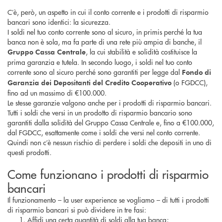
C’è, però, un aspetto in cui il conto corrente e i prodotti di risparmio
bancari sono identici: la sicurezza.
I soldi nel tuo conto corrente sono al sicuro, in primis perché la tua
banca non è sola, ma fa parte di una rete più ampia di banche, il
, la cui stabilità e solidità costituisce la
Gruppo Cassa Centrale
prima garanzia e tutela. In secondo luogo, i soldi nel tuo conto
corrente sono al sicuro perché sono garantiti per legge dal
Fondo di
(o FGDCC),
Garanzia dei Depositanti del Credito Cooperativo
fino ad un massimo di €100.000.
Le stesse garanzie valgono anche per i prodotti di risparmio bancari.
Tutti i soldi che versi in un prodotto di risparmio bancario sono
garantiti dalla solidità del Gruppo Cassa Centrale e, fino a €100.000,
dal FGDCC, esattamente come i soldi che versi nel conto corrente.
Quindi non c’è nessun rischio di perdere i soldi che depositi in uno di
questi prodotti.
Come funzionano i prodotti di risparmio
bancari
Il funzionamento – la user experience se vogliamo – di tutti i prodotti
di risparmio bancari si può dividere in tre fasi:
Affidi una certa quantità di soldi alla tua banca;