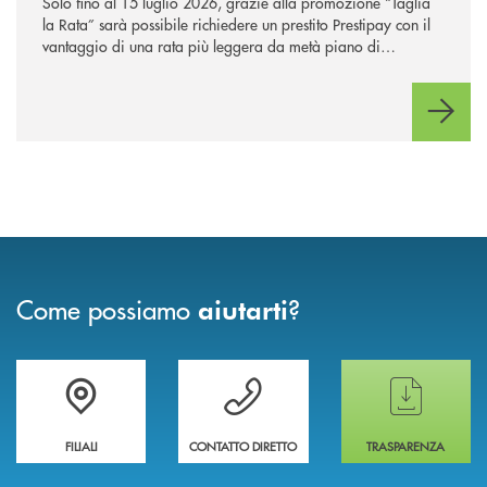
Solo fino al 15 luglio 2026, grazie alla promozione “Taglia
la Rata” sarà possibile richiedere un prestito Prestipay con il
vantaggio di una rata più leggera da metà piano di
rimborso.
Come possiamo
?
aiutarti
Trova la filiale più vicina a te
Hai bisogno di assistenza immediata ?
Hai bisogno di alcun
FILIALI
CONTATTO DIRETTO
TRASPARENZA