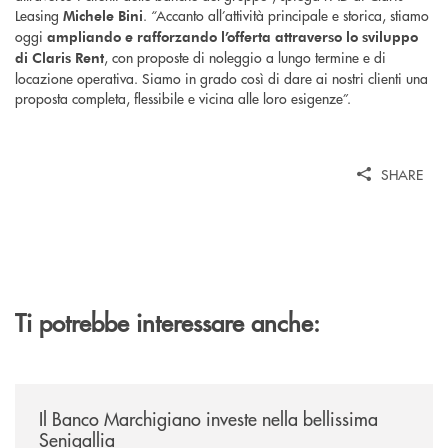
Leasing
. “Accanto all’attività principale e storica, stiamo
Michele Bini
oggi
ampliando e rafforzando l’offerta attraverso lo sviluppo
, con proposte di noleggio a lungo termine e di
di Claris Rent
locazione operativa. Siamo in grado così di dare ai nostri clienti una
proposta completa, flessibile e vicina alle loro esigenze”.
SHARE
Ti potrebbe interessare anche:
/news/benvenuti-alla-nuova-filiale-di-senigallia/
Il Banco Marchigiano investe nella bellissima
Senigallia