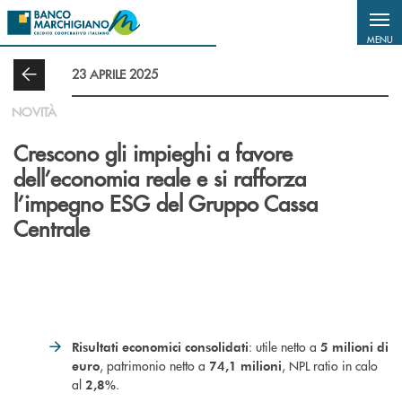
Salta al contenuto principale
MENU
23 APRILE 2025
NOVITÀ
Crescono gli impieghi a favore
dell’economia reale e si rafforza
l’impegno ESG del Gruppo Cassa
Centrale
: utile netto a
Risultati economici consolidati
5 milioni di
, patrimonio netto a
, NPL ratio in calo
euro
74,1 milioni
al
.
2,8%