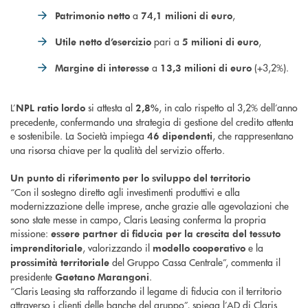
a
,
Patrimonio netto
74,1 milioni di euro
pari a
,
Utile netto d’esercizio
5 milioni di euro
a
(+3,2%).
Margine di interesse
13,3 milioni di euro
L’
si attesta al
, in calo rispetto al 3,2% dell’anno
NPL ratio lordo
2,8%
precedente, confermando una strategia di gestione del credito attenta
e sostenibile. La Società impiega
, che rappresentano
46 dipendenti
una risorsa chiave per la qualità del servizio offerto.
Un punto di riferimento per lo sviluppo del territorio
“Con il sostegno diretto agli investimenti produttivi e alla
modernizzazione delle imprese, anche grazie alle agevolazioni che
sono state messe in campo, Claris Leasing conferma la propria
missione:
essere partner di fiducia per la crescita del tessuto
, valorizzando il
e la
imprenditoriale
modello cooperativo
del Gruppo Cassa Centrale”, commenta il
prossimità territoriale
presidente
.
Gaetano Marangoni
“Claris Leasing sta rafforzando il legame di fiducia con il territorio
attraverso i clienti delle banche del gruppo”, spiega l’AD di Claris