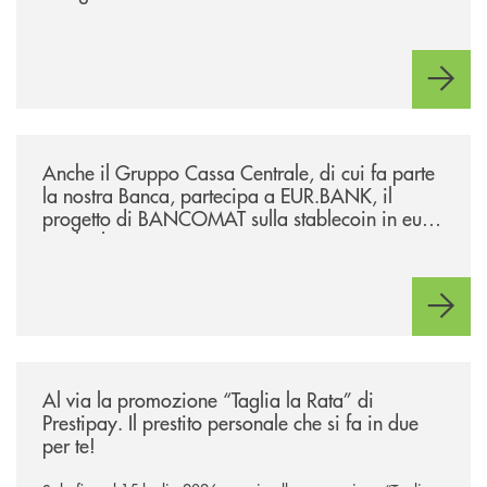
/news/anche-il-gruppo-cassa-centrale-partecipa-a-eurbank-il-progetto-d
Anche il Gruppo Cassa Centrale, di cui fa parte
la nostra Banca, partecipa a EUR.BANK, il
progetto di BANCOMAT sulla stablecoin in euro
e sul relativo ecosistema
/news/al-via-la-promozione-taglia-la-rata-di-prestipay-il-prestito-perso
Al via la promozione “Taglia la Rata” di
Prestipay. Il prestito personale che si fa in due
per te!