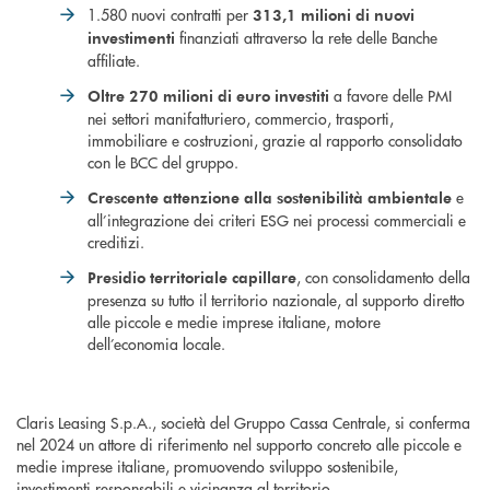
1.580 nuovi contratti per
313,1 milioni di nuovi
finanziati attraverso la rete delle Banche
investimenti
affiliate.
a favore delle PMI
Oltre 270 milioni di euro investiti
nei settori manifatturiero, commercio, trasporti,
immobiliare e costruzioni, grazie al rapporto consolidato
con le BCC del gruppo.
e
Crescente attenzione alla sostenibilità ambientale
all’integrazione dei criteri ESG nei processi commerciali e
creditizi.
, con consolidamento della
Presidio territoriale capillare
presenza su tutto il territorio nazionale, al supporto diretto
alle piccole e medie imprese italiane, motore
dell’economia locale.
Claris Leasing S.p.A., società del Gruppo Cassa Centrale, si conferma
nel 2024 un attore di riferimento nel supporto concreto alle piccole e
medie imprese italiane, promuovendo sviluppo sostenibile,
investimenti responsabili e vicinanza al territorio.