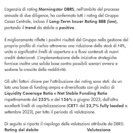
L’agenzia di rating
, nell'ambito del processo
Morningstar DBRS
annuale di due diligence, ha confermato tutti i rating del Gruppo
Cassa Centrale, incluso il
,
Long-Term Issuer Rating BBB (low)
portando il
da stabile a
.
trend
positivo
Il miglioramento riflette i positivi risultati del Gruppo nella gestione del
proprio profilo di rischio attraverso una riduzione dello stock di NPL,
unita a significativi livelli di copertura e a flussi contenuti di nuovi
crediti deteriorati. L’implementazione delle iniziative strategiche
fornisce inoltre una solida base contro possibili scenari avversi e
sostiene la crescita della redditività.
Gli altri fattori chiave per l'attribuzione dei rating sono stati: da un
lato una base di funding ampia e diversificata con gli indici di
e
Liquidity Coverage Ratio
Net Stable Funding Ratio
rispettivamente del
e del
a giugno 2023, dall’altro
255%
156%
eccellenti livelli di capitalizzazione (
del
a
CET1
23,7% fully loaded
settembre 2023), per tutto il periodo di valutazione.
Di seguito si riporta il riepilogo delle valutazioni attribuite da DBRS:
Rating del debito
Valutazione