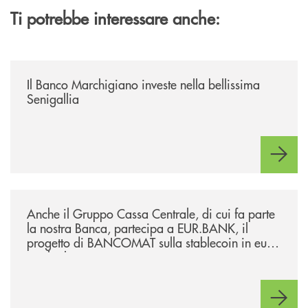
Ti potrebbe interessare anche:
/news/benvenuti-alla-nuova-filiale-di-senigallia/
Il Banco Marchigiano investe nella bellissima
Senigallia
/news/anche-il-gruppo-cassa-centrale-partecipa-a-eurbank-il-progetto-d
Anche il Gruppo Cassa Centrale, di cui fa parte
la nostra Banca, partecipa a EUR.BANK, il
progetto di BANCOMAT sulla stablecoin in euro
e sul relativo ecosistema