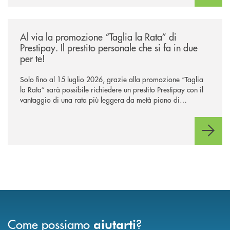
/news/al-via-la-promozione-taglia-la-rata-di-prestipay-il-prestito-perso
Al via la promozione “Taglia la Rata” di
Prestipay. Il prestito personale che si fa in due
per te!
Solo fino al 15 luglio 2026, grazie alla promozione “Taglia
la Rata” sarà possibile richiedere un prestito Prestipay con il
vantaggio di una rata più leggera da metà piano di
rimborso.
Come possiamo
?
aiutarti