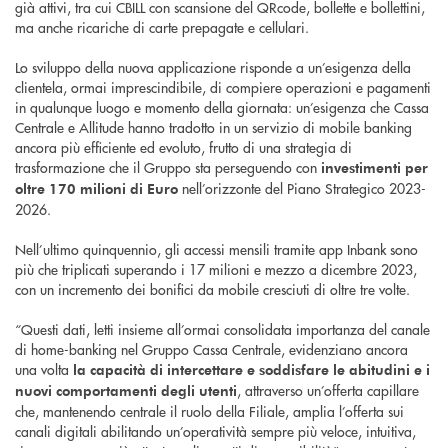
già attivi, tra cui CBILL con scansione del QRcode, bollette e bollettini,
ma anche ricariche di carte prepagate e cellulari.
Lo sviluppo della nuova applicazione risponde a un’esigenza della
clientela, ormai imprescindibile, di compiere operazioni e pagamenti
in qualunque luogo e momento della giornata: un’esigenza che Cassa
Centrale e Allitude hanno tradotto in un servizio di mobile banking
ancora più efficiente ed evoluto, frutto di una strategia di
trasformazione che il Gruppo sta perseguendo con
investimenti per
nell’orizzonte del Piano Strategico 2023-
oltre 170 milioni di Euro
2026.
Nell’ultimo quinquennio, gli accessi mensili tramite app Inbank sono
più che triplicati superando i 17 milioni e mezzo a dicembre 2023,
con un incremento dei bonifici da mobile cresciuti di oltre tre volte.
“Questi dati, letti insieme all’ormai consolidata importanza del canale
di home-banking nel Gruppo Cassa Centrale, evidenziano ancora
una volta
la capacità di intercettare e soddisfare le abitudini e i
, attraverso un’offerta capillare
nuovi comportamenti degli utenti
che, mantenendo centrale il ruolo della Filiale, amplia l’offerta sui
canali digitali abilitando un’operatività sempre più veloce, intuitiva,