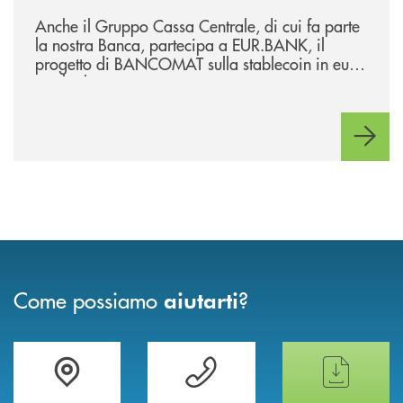
/news/anche-il-gruppo-cassa-centrale-partecipa-a-eurbank-il-progetto-d
Anche il Gruppo Cassa Centrale, di cui fa parte
la nostra Banca, partecipa a EUR.BANK, il
progetto di BANCOMAT sulla stablecoin in euro
e sul relativo ecosistema
Come possiamo
?
aiutarti
Trova la filiale più vicina a te
Hai bisogno di assistenza immediata ?
Hai bisogno di alcun