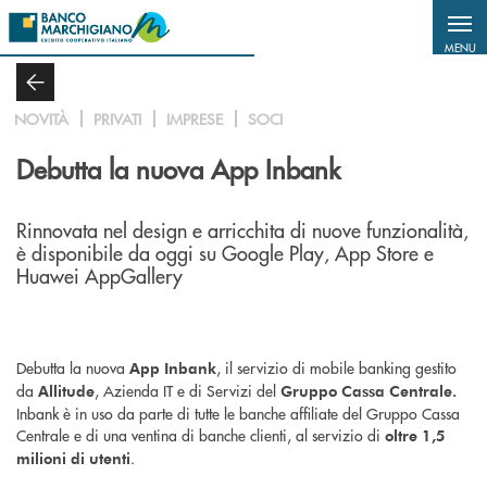
Salta al contenuto principale
MENU
NOVITÀ
PRIVATI
IMPRESE
SOCI
Debutta la nuova App Inbank
Rinnovata nel design e arricchita di nuove funzionalità,
è disponibile da oggi su Google Play, App Store e
Huawei AppGallery
Debutta la nuova
, il servizio di mobile banking gestito
App Inbank
da
, Azienda IT e di Servizi del
Allitude
Gruppo Cassa Centrale.
Inbank è in uso da parte di tutte le banche affiliate del Gruppo Cassa
Centrale e di una ventina di banche clienti, al servizio di
oltre 1,5
.
milioni di utenti