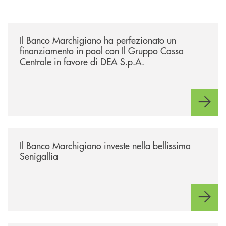
/news/il-banco-marchigiano-ha-perfezionato-un-finanziamento-in-pool-
Il Banco Marchigiano ha perfezionato un
finanziamento in pool con Il Gruppo Cassa
Centrale in favore di DEA S.p.A.
/news/benvenuti-alla-nuova-filiale-di-senigallia/
Il Banco Marchigiano investe nella bellissima
Senigallia