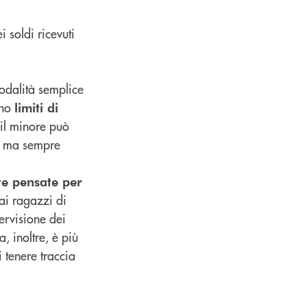
i soldi ricevuti
odalità semplice
ono
limiti di
 il minore può
), ma sempre
te pensate per
ai ragazzi di
ervisione dei
a, inoltre, è più
i tenere traccia