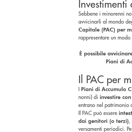
Investimenti
Sebbene i minorenni non
avvicinarli al mondo deg
Capitale (PAC) per mi
rappresentare un modo in
È possibile avvicinare
Piani di A
Il PAC per m
I
Piani di Accumulo C
nonni) di
investire con
entrano nel patrimonio 
Il PAC può essere
intes
,
dai genitori (o terzi)
versamenti periodici. Pe