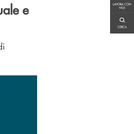
LAVORA CON NOI
uale e
LAVORA CON
NOI
CERCA
CERCA
di