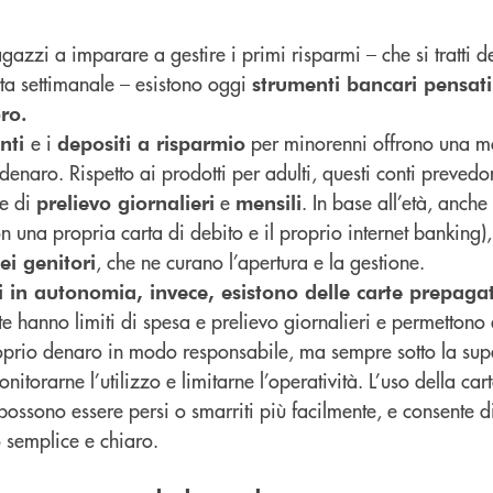
azzi a imparare a gestire i primi risparmi – che si tratti de
tta settimanale – esistono oggi
strumenti bancari pensati
ro.
e i
per minorenni offrono una m
enti
depositi a risparmio
l denaro. Rispetto ai prodotti per adulti, questi conti preved
e di
e
. In base all’età, anche
prelievo giornalieri
mensili
on una propria carta di debito e il proprio internet banking
, che ne curano l’apertura e la gestione.
ei genitori
i in autonomia, invece, esistono delle carte prepaga
e hanno limiti di spesa e prelievo giornalieri e permettono 
roprio denaro in modo responsabile, ma sempre sotto la sup
itorarne l’utilizzo e limitarne l’operatività. L’uso della cart
 possono essere persi o smarriti più facilmente, e consente d
o semplice e chiaro.