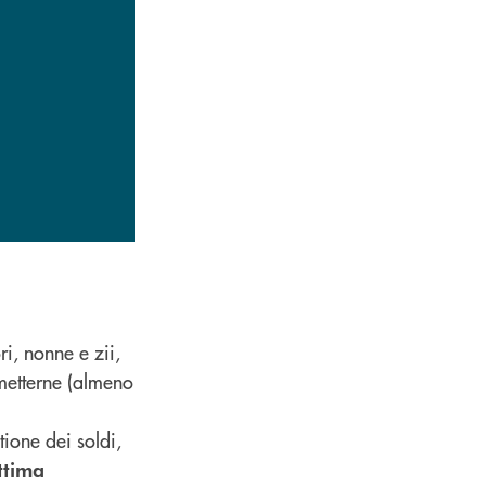
i, nonne e zii,
metterne (almeno
tione dei soldi,
ttima