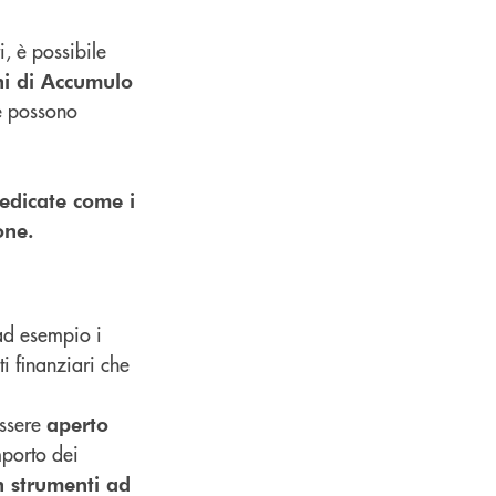
, è possibile
ni di Accumulo
é possono
dedicate come i
one.
(ad esempio i
i finanziari che
essere
aperto
importo dei
in strumenti ad