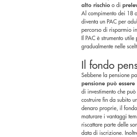
o di
alto rischio
prele
Al compimento dei 18 an
diventa un PAC per adult
percorso di risparmio ini
Il PAC è strumento utile
gradualmente nelle scelte
Il fondo pen
Sebbene la pensione po
pensione può essere u
di investimento che può 
costruire fin da subito u
denaro proprie, il fond
maturare i vantaggi temp
riscattare parte delle 
data di iscrizione. Inolt