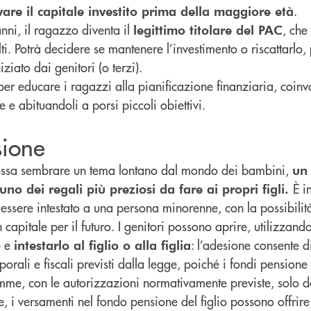
.
vare il capitale investito prima della maggiore età
ni, il ragazzo diventa il
, che 
legittimo titolare del PAC
i. Potrà decidere se mantenere l’investimento o riscattarlo,
ziato dai genitori (o terzi).
 per educare i ragazzi alla pianificazione finanziaria, coin
 e abituandoli a porsi piccoli obiettivi.
sione
ssa sembrare un tema lontano dal mondo dei bambini,
un
È i
no dei regali più preziosi da fare ai propri figli.
essere intestato a una persona minorenne, con la possibilità
n capitale per il futuro. I genitori possono aprire, utilizza
o e
: l’adesione consente d
intestarlo al figlio o alla figlia
orali e fiscali previsti dalla legge, poiché i fondi pension
somme, con le autorizzazioni normativamente previste, solo 
re, i versamenti nel fondo pensione del figlio possono offrire