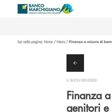
Salta al contenuto principale
Sei nella pagina:
Home
/
News
/
Finanza a misura di bambi
A BUON RENDERE
Finanza a
genitori e