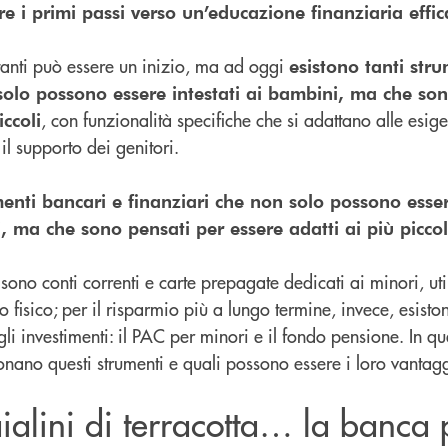
 i primi passi verso un’educazione finanziaria effic
ntanti può essere un inizio, ma ad oggi
esistono tanti str
solo possono essere intestati ai bambini, ma che so
, con funzionalità specifiche che si adattano alle esig
iccoli
il supporto dei genitori.
menti bancari e finanziari che non solo possono essere
 ma che sono pensati per essere adatti ai più piccol
 sono conti correnti e carte prepagate dedicati ai minori, uti
io fisico; per il risparmio più a lungo termine, invece, esis
i investimenti: il PAC per minori e il fondo pensione. In que
ano questi strumenti e quali possono essere i loro vantagg
alini di terracotta… la banca p