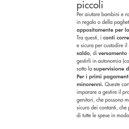
piccoli
Per aiutare bambini e rag
in regalo o della paghe
appositamente per lo
Tra questi, i
conti corr
e sicura per custodire i
, di
saldo
versamento
gestirli in autonomia (c
sotto la
supervisione d
Per i primi pagament
Queste cart
minorenni.
imparare a gestire il p
genitori, che possono mon
sicuro dei contanti, che
di tutte le spese in mod