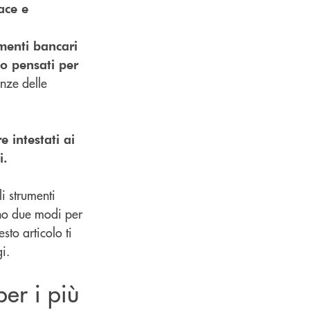
ace e
umenti bancari
no pensati per
enze delle
 intestati ai
i.
li strumenti
tono due modi per
sto articolo ti
i.
er i più