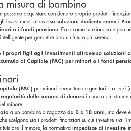
 a misura di bambino
 possano acquistare con denaro proprio prodotti finanziari
li investimenti attraverso
soluzioni dedicate come i Pia
. Ecco come funzionano e perch
nori o i fondi pensione
telligente per garantire loro un futuro più sereno.
 i propri figli agli investimenti attraverso soluzioni 
ccumulo di Capitale (PAC) per minori o i fondi pensi
inori
per minori permettono a genitori o a terzi 
apitale (PAC)
in uno o più strument
 regolarità
delle somme di denaro
del minore.
a un bambino o ragazzo
, ma deve 
tato
da 0 a 18 anni
 che scelgono sia i prodotti finanziari su cui investire sia l’
r tutelare il minore, la normativa
impedisce di investire 