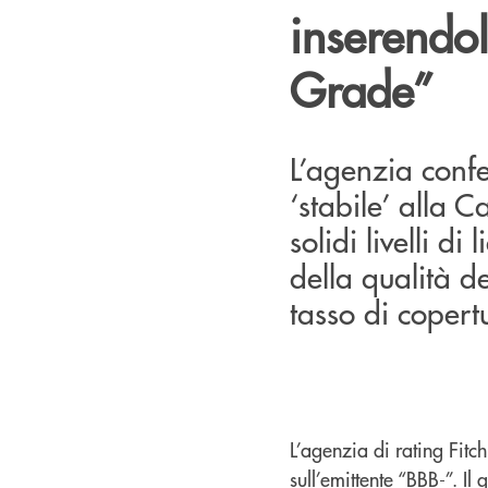
inserendol
Grade”
L’agenzia confe
‘stabile’ alla 
solidi livelli d
della qualità del
tasso di copert
L’agenzia di rating Fitc
sull’emittente “BBB-”. I