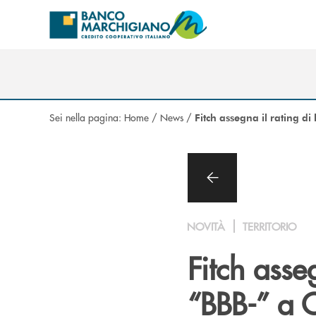
Salta al contenuto principale
Sei nella pagina:
Home
/
News
/
Fitch assegna il rating d
NOVITÀ
TERRITORIO
Fitch asse
“BBB-” a 