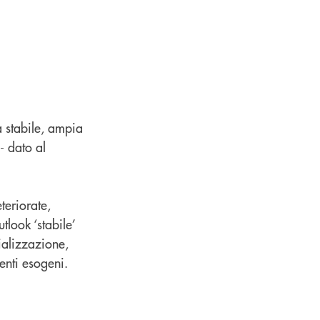
a stabile, ampia
 - dato al
teriorate,
tlook ‘stabile’
ializzazione,
enti esogeni.