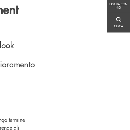
LAVORA CON NOI
ment
LAVORA CON
NOI
CERCA
CERCA
tlook
glioramento
ungo termine
prende gli