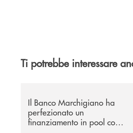
Ti potrebbe interessare an
/news/il-banco-marchigiano-ha-perfezionato-un-f
Il Banco Marchigiano ha
perfezionato un
finanziamento in pool con Il
Gruppo Cassa Centrale in