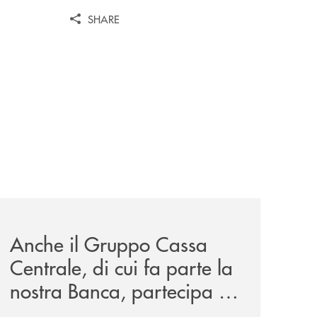
SHARE
ore-di-dea-spa/
news/anche-il-gruppo-cassa-centrale-partecipa-a-eurbank-i
Anche il Gruppo Cassa
Centrale, di cui fa parte la
nostra Banca, partecipa a
EUR.BANK, il progetto di