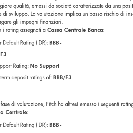
ggiore qualità, emessi da società caratterizzate da una posi
e di sviluppo. La valutazione implica un basso rischio di in
gare gli impegni finanziari.
o i rating assegnati a
:
Cassa Centrale Banca
r Default Rating (IDR):
BBB-
:
F3
pport Rating:
No Support
term deposit ratings of:
BBB/F3
fase di valutazione, Fitch ha altresì emesso i seguenti rating
:
a Centrale
r Default Rating (IDR):
BBB-