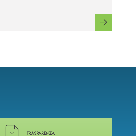
BANCOMAT sulla
stablecoin in euro e sul
relativo ecosistema
Hai bisogno di alcuni documenti ? Vai alla pagina della 
TRASPARENZA