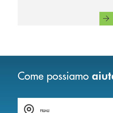
favore di DEA S.p.A.
Come possiamo
aiut
Trova la filiale più vicina a te
FILIALI