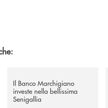
che:
inanziamento-in-pool-con-il-gruppo-cassa-centrale-in-fav
/news/benvenuti-alla-nuova-filiale-di-senigallia/
/
Il Banco Marchigiano
investe nella bellissima
Senigallia