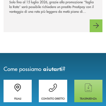
Solo fino al 15 luglio 2026, grazie alla promozione “Taglia
la Rata” sarà possibile richiedere un prestito Prestipay con il
vantaggio di una rata più leggera da metà piano di
rimborso.
Come possiamo
?
aiutarti
Trova la filiale più vicina a te
Hai bisogno di assistenza immediata ?
Hai bisogno di alcun
FILIALI
CONTATTO DIRETTO
TRASPARENZA