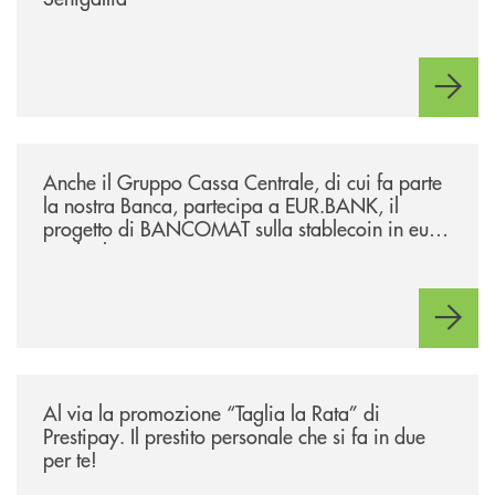
/news/anche-il-gruppo-cassa-centrale-partecipa-a-eurbank-il-progetto-d
Anche il Gruppo Cassa Centrale, di cui fa parte
la nostra Banca, partecipa a EUR.BANK, il
progetto di BANCOMAT sulla stablecoin in euro
e sul relativo ecosistema
/news/al-via-la-promozione-taglia-la-rata-di-prestipay-il-prestito-perso
Al via la promozione “Taglia la Rata” di
Prestipay. Il prestito personale che si fa in due
per te!