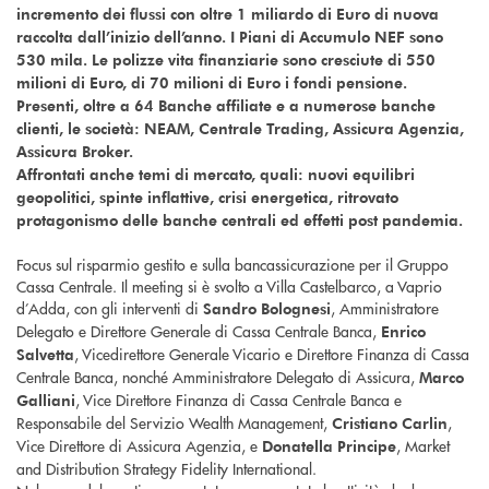
incremento dei flussi con oltre 1 miliardo di Euro di nuova
raccolta dall’inizio dell’anno. I Piani di Accumulo NEF sono
530 mila. Le polizze vita finanziarie sono cresciute di 550
milioni di Euro, di 70 milioni di Euro i fondi pensione.
Presenti, oltre a 64 Banche affiliate e a numerose banche
clienti, le società: NEAM, Centrale Trading, Assicura Agenzia,
Assicura Broker.
Affrontati anche temi di mercato, quali: nuovi equilibri
geopolitici, spinte inflattive, crisi energetica, ritrovato
protagonismo delle banche centrali ed effetti post pandemia.
Focus sul risparmio gestito e sulla bancassicurazione per il Gruppo
Cassa Centrale. Il meeting si è svolto a Villa Castelbarco, a Vaprio
d’Adda, con gli interventi di
, Amministratore
Sandro Bolognesi
Delegato e Direttore Generale di Cassa Centrale Banca,
Enrico
, Vicedirettore Generale Vicario e Direttore Finanza di Cassa
Salvetta
Centrale Banca, nonché Amministratore Delegato di Assicura,
Marco
, Vice Direttore Finanza di Cassa Centrale Banca e
Galliani
Responsabile del Servizio Wealth Management,
,
Cristiano Carlin
Vice Direttore di Assicura Agenzia, e
, Market
Donatella Principe
and Distribution Strategy Fidelity International.