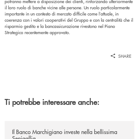
potranno mettere a disposizione dei clienti, rinforzando ulteriormente
il loro ruolo di banche vicine alle persone. Un ruolo particolarmente
importante in un contesto di mercato difficile come l’attuale, in
coerenza con i valori cooperativi del Gruppo e con la centralità che il
risparmio gestito e la bancassicurazione rivestono nel Piano
Strategico recentemente approvato.
SHARE
Ti potrebbe interessare anche:
/news/benvenuti-alla-nuova-filiale-di-senigallia/
Il Banco Marchigiano investe nella bellissima
Senigallia