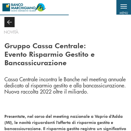
Salta al contenuto principale
MENU
NOVITÀ
Gruppo Cassa Centrale:
Evento Risparmio Gestito e
Bancassicurazione
Cassa Centrale incontra le Banche nel meeting annuale
dedicato al risparmio gestito e alla bancassicurazione.
Nuova raccolta 2022 oltre il miliardo.
Presentate, nel corso del meeting nazionale a Vaprio d’Adda
(MI), le novità riguardanti l’offerta di risparmio gestito e
bancassicurazione. Il risparmio gestito registra un significativo