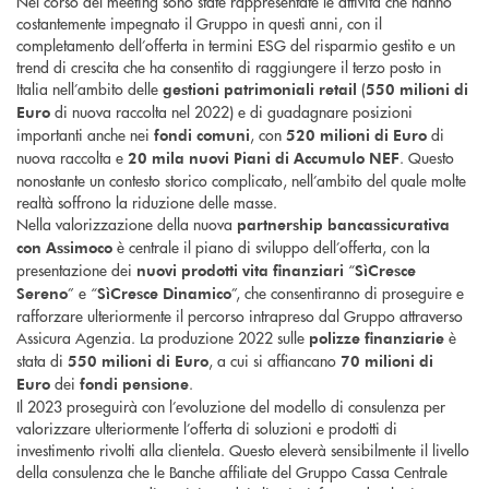
Nel corso del meeting sono state rappresentate le attività che hanno
costantemente impegnato il Gruppo in questi anni, con il
completamento dell’offerta in termini ESG del risparmio gestito e un
trend di crescita che ha consentito di raggiungere il terzo posto in
Italia nell’ambito delle
(
gestioni patrimoniali retail
550 milioni
di
di nuova raccolta nel 2022) e di guadagnare posizioni
Euro
importanti anche nei
, con
di
fondi comuni
520 milioni
di Euro
nuova raccolta e
. Questo
20 mila
nuovi Piani di Accumulo NEF
nonostante un contesto storico complicato, nell’ambito del quale molte
realtà soffrono la riduzione delle masse.
Nella valorizzazione della nuova
partnership bancassicurativa
è centrale il piano di sviluppo dell’offerta, con la
con Assimoco
presentazione dei
“
nuovi prodotti vita finanziari
SìCresce
” e “
”, che consentiranno di proseguire e
Sereno
SìCresce Dinamico
rafforzare ulteriormente il percorso intrapreso dal Gruppo attraverso
Assicura Agenzia. La produzione 2022 sulle
è
polizze finanziarie
stata di
, a cui si affiancano
550 milioni
di Euro
70 milioni
di
dei
.
Euro
fondi pensione
Il 2023 proseguirà con l’evoluzione del modello di consulenza per
valorizzare ulteriormente l’offerta di soluzioni e prodotti di
investimento rivolti alla clientela. Questo eleverà sensibilmente il livello
della consulenza che le Banche affiliate del Gruppo Cassa Centrale