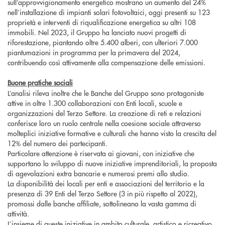
sull’approvvigionamento energetico mostrano un aumento del 24%
nell’installazione di impianti solari fotovoltaici, oggi presenti su 123
proprietà e interventi di riqualificazione energetica su altri 108
immobili. Nel 2023, il Gruppo ha lanciato nuovi progetti di
riforestazione, piantando oltre 5.400 alberi, con ulteriori 7.000
piantumazioni in programma per la primavera del 2024,
contribuendo così attivamente alla compensazione delle emissioni.
Buone pratiche sociali
L’analisi rileva inoltre che le Banche del Gruppo sono protagoniste
attive in oltre 1.300 collaborazioni con Enti locali, scuole e
organizzazioni del Terzo Settore. La creazione di reti e relazioni
conferisce loro un ruolo centrale nella coesione sociale attraverso
molteplici iniziative formative e culturali che hanno visto la crescita del
12% del numero dei partecipanti.
Particolare attenzione è riservata ai giovani, con iniziative che
supportano lo sviluppo di nuove iniziative imprenditoriali, la proposta
di agevolazioni extra bancarie e numerosi premi allo studio.
La disponibilità dei locali per enti e associazioni del territorio e la
presenza di 39 Enti del Terzo Settore (3 in più rispetto al 2022),
promossi dalle banche affiliate, sottolineano la vasta gamma di
attività.
L’insieme di queste iniziative in ambito culturale, artistico e ricreativo,