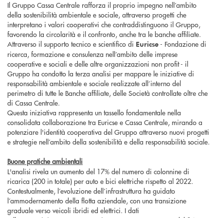
Il Gruppo Cassa Centrale rafforza il proprio impegno nell’ambito
della sostenibilità ambientale e sociale, attraverso progetti che
interpretano i valori cooperativi che contraddistinguono il Gruppo,
favorendo la circolarità e il confronto, anche tra le banche affiliate.
Attraverso il supporto tecnico e scientifico di
- Fondazione di
Euricse
ricerca, formazione e consulenza nell’ambito delle imprese
cooperative e sociali e delle altre organizzazioni non profit - il
Gruppo ha condotto la terza analisi per mappare le iniziative di
responsabilità ambientale e sociale realizzate all’interno del
perimetro di tutte le Banche affiliate, delle Società controllate oltre che
di Cassa Centrale.
Questa iniziativa rappresenta un tassello fondamentale nella
consolidata collaborazione tra Euricse e Cassa Centrale, mirando a
potenziare l'identità cooperativa del Gruppo attraverso nuovi progetti
e strategie nell’ambito della sostenibilità e della responsabilità sociale.
Buone pratiche ambientali
L'analisi rivela un aumento del 17% del numero di colonnine di
ricarica (200 in totale) per auto e bici elettriche rispetto al 2022.
Contestualmente, l’evoluzione dell’infrastruttura ha guidato
l’ammodernamento della flotta aziendale, con una transizione
graduale verso veicoli ibridi ed elettrici. I dati