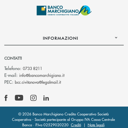
INFORMAZIONI
CONTATTI
Telefono:
0733 8211
(si apre l’app di posta elettronic
E-mail:
info@bancomarchigiano.it
(si apre l’app di posta elettronica)
PEC:
bcc.civitanova@legalmail.it
© 2026 Banco Marchigiano Credito Cooperativo Società
Cooperativa - Società partecipante al Gruppo IVA Cassa Centrale
Banca · P.Iva 02529020220
Crediti
|
Note legali