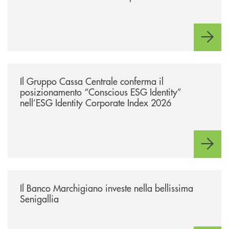
/news/il-gruppo-cassa-centrale-conferma-il-posizionamento-conscious-es
Il Gruppo Cassa Centrale conferma il
posizionamento “Conscious ESG Identity”
nell’ESG Identity Corporate Index 2026
/news/benvenuti-alla-nuova-filiale-di-senigallia/
Il Banco Marchigiano investe nella bellissima
Senigallia