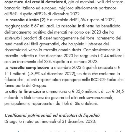
, già ai massimi livelli del settore
copertura
dei crediti
deteriorati
bancario italiano ed europeo, migliora ulteriormente portandosi
all'85%, rispetto all'82% di dicembre 2022.
La
è aumentata dell'1,5% rispetto al 2022,
raccolta diretta [2]
raggiungendo € 67 miliardi. La
ha beneficiato
raccolta indiretta
dell'andamento positivo dei mercati nel corso del 2023 che ha
sostenuto i prodotti di asset management e del forte incremento dei
rendimenti dei titoli governativi, che ha spinto l’interesse dei
risparmiatori verso la raccolta amministrata. Complessivamente la
raccolta indiretta a fine dicembre 2023 ha raggiunto i € 44 miliardi
con un incremento del 23% rispetto a dicembre 2022.
La
a dicembre 2023 è quindi cresciuta a €
raccolta complessiva
111 miliardi (+8,9% sul dicembre 2022), un dato che conferma la
fiducia che i clienti risparmiatori ripongono nelle BCC-CR-Raika che
fanno parte del Gruppo.
Le
ammontano a € 35,6 miliardi, di cui € 34,5
attività finanziarie
miliardi in titoli emessi da governi ed altri enti sovranazionali,
principalmente rappresentati da titoli di Stato italiani.
Coefficienti patrimoniali ed indicatori di liquidità
Di seguito i ratio patrimoniali al 31 dicembre 2023: