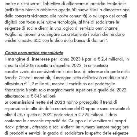
inoltre a ritmi serrati l’obiettivo di affiancare al presidio territoriale
(nell’ultimo biennio abbiamo aperto 50 nuove filiali a dimostrazione
della concreta vicinanza alle nostre comunità) lo sviluppo dei canali
digitali con focus sulle nuove tecnologie, al fine di soddisfare le
esigenze di soci e clienti in una logica di servizio omnichannel.
Vogliamo insomma coniugare concretamente i valori che rendono
uniche le nostre BCC con le sfide della banca di domani”.
Conto economico consolidato
Il
per l’anno 2023 è pari a € 2,4 miliardi, in
margine di interesse
crescita del 30% rispetto a dicembre 2022. In un contesto
caratterizzato da consistenti rialzi dei tassi di interesse da parte delle
Banche Centrali mondiali, il margine netto dell'attività creditizia si è
attestato a € 1,9 miliardi, mentre il contributo del portafoglio
finanziario è stato solo marginalmente superiore a quello del 2022,
attestandosi a € 845 milioni.
Le
hanno proseguito il trend di
commissioni nette
del 2023
espansione in atto sin dalla creazione del Gruppo e sono cresciute di
oltre il 5% rispetto al 2022 portandosi a € 795 milioni. Il dato
conferma la crescente capacità del Gruppo di diversificare i propri
ricavi primari, offrendo a soci e clienti un numero sempre maggiore
di prodotti e servizi, in grado di soddisfare lo spettro delle esigenze