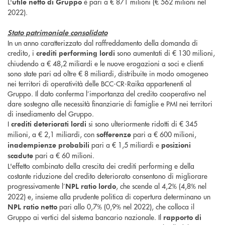
L'
è pari a € 871 milioni (€ 562 milioni nel
utile netto di Gruppo
2022).
Stato patrimoniale consolidato
In un anno caratterizzato dal raffreddamento della domanda di
credito, i
sono aumentati di € 130 milioni,
crediti performing lordi
chiudendo a € 48,2 miliardi e le nuove erogazioni a soci e clienti
sono state pari ad oltre € 8 miliardi, distribuite in modo omogeneo
nei territori di operatività delle BCC-CR-Raika appartenenti al
Gruppo. Il dato conferma l’importanza del credito cooperativo nel
dare sostegno alle necessità finanziarie di famiglie e PMI nei territori
di insediamento del Gruppo.
I
si sono ulteriormente ridotti di € 345
crediti deteriorati lordi
milioni, a € 2,1 miliardi, con
pari a € 600 milioni,
sofferenze
pari a € 1,5 miliardi e
inadempienze probabili
posizioni
pari a € 60 milioni.
scadute
L'effetto combinato della crescita dei crediti performing e della
costante riduzione del credito deteriorato consentono di migliorare
progressivamente l’
, che scende al 4,2% (4,8% nel
NPL ratio lordo
2022) e, insieme alla prudente politica di copertura determinano un
pari allo 0,7% (0,9% nel 2022), che colloca il
NPL ratio netto
Gruppo ai vertici del sistema bancario nazionale. Il
rapporto di