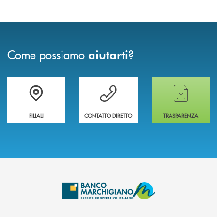
Come possiamo
?
aiutarti
Trova la filiale più vicina a te
Hai bisogno di assistenza immediata ?
Hai bisogno di alcun
FILIALI
CONTATTO DIRETTO
TRASPARENZA