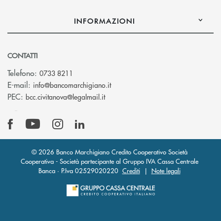
INFORMAZIONI
CONTATTI
Telefono:
0733 8211
(si apre l’app di posta elettronic
E-mail:
info@bancomarchigiano.it
(si apre l’app di posta elettronica)
PEC:
bcc.civitanova@legalmail.it
© 2026 Banco Marchigiano Credito Cooperativo Società
Cooperativa - Società partecipante al Gruppo IVA Cassa Centrale
Banca · P.Iva 02529020220
Crediti
|
Note legali