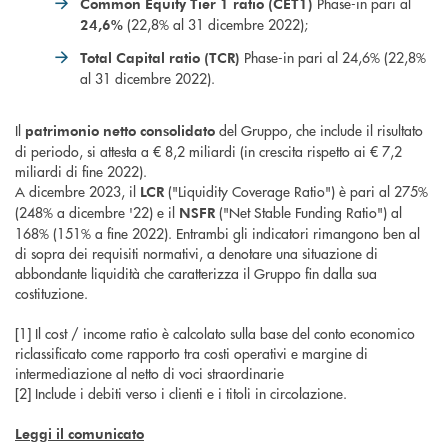
Phase-in pari al
Common Equity Tier 1 ratio (CET1)
(22,8% al 31 dicembre 2022);
24,6%
Phase-in pari al 24,6% (22,8%
Total Capital ratio (TCR)
al 31 dicembre 2022).
Il
del Gruppo, che include il risultato
patrimonio netto consolidato
di periodo, si attesta a € 8,2 miliardi (in crescita rispetto ai € 7,2
miliardi di fine 2022).
A dicembre 2023, il
("Liquidity Coverage Ratio") è pari al 275%
LCR
(248% a dicembre '22) e il
("Net Stable Funding Ratio") al
NSFR
168% (151% a fine 2022). Entrambi gli indicatori rimangono ben al
di sopra dei requisiti normativi, a denotare una situazione di
abbondante liquidità che caratterizza il Gruppo fin dalla sua
costituzione.
[1] Il cost / income ratio è calcolato sulla base del conto economico
riclassificato come rapporto tra costi operativi e margine di
intermediazione al netto di voci straordinarie
[2] Include i debiti verso i clienti e i titoli in circolazione.
Leggi il comunicato