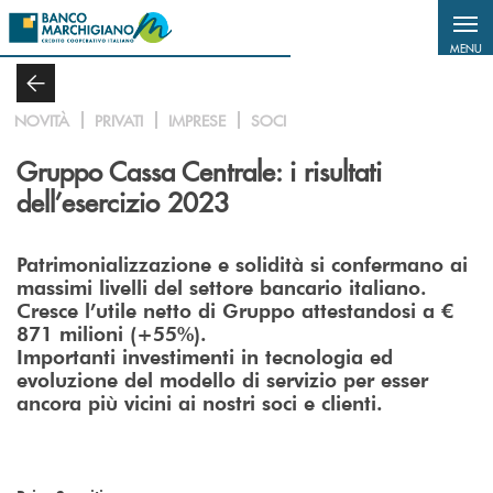
Salta al contenuto principale
MENU
NOVITÀ
PRIVATI
IMPRESE
SOCI
Gruppo Cassa Centrale: i risultati
dell’esercizio 2023
Patrimonializzazione e solidità si confermano ai
massimi livelli del settore bancario italiano.
Cresce l’utile netto di Gruppo attestandosi a €
871 milioni (+55%).
Importanti investimenti in tecnologia ed
evoluzione del modello di servizio per esser
ancora più vicini ai nostri soci e clienti.