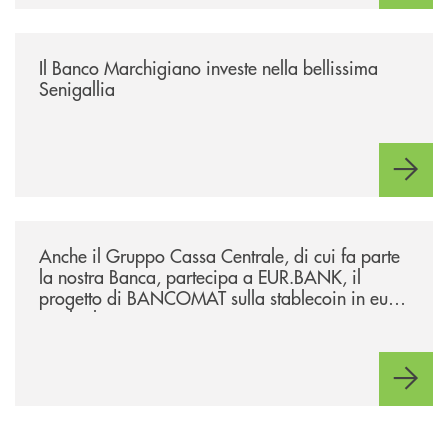
/news/benvenuti-alla-nuova-filiale-di-senigallia/
Il Banco Marchigiano investe nella bellissima
Senigallia
/news/anche-il-gruppo-cassa-centrale-partecipa-a-eurbank-il-progetto-d
Anche il Gruppo Cassa Centrale, di cui fa parte
la nostra Banca, partecipa a EUR.BANK, il
progetto di BANCOMAT sulla stablecoin in euro
e sul relativo ecosistema