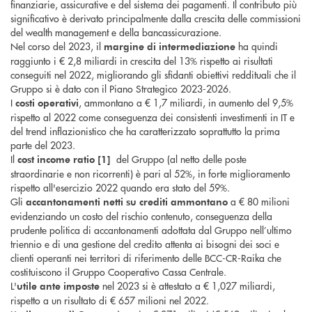
finanziarie, assicurative e del sistema dei pagamenti. Il contributo più
significativo è derivato principalmente dalla crescita delle commissioni
del wealth management e della bancassicurazione.
Nel corso del 2023, il
ha quindi
margine di intermediazione
raggiunto i € 2,8 miliardi in crescita del 13% rispetto ai risultati
conseguiti nel 2022, migliorando gli sfidanti obiettivi reddituali che il
Gruppo si è dato con il Piano Strategico 2023-2026.
I
, ammontano a € 1,7 miliardi, in aumento del 9,5%
costi operativi
rispetto al 2022 come conseguenza dei consistenti investimenti in IT e
del trend inflazionistico che ha caratterizzato soprattutto la prima
parte del 2023.
Il
del Gruppo (al netto delle poste
cost income ratio [1]
straordinarie e non ricorrenti) è pari al 52%, in forte miglioramento
rispetto all'esercizio 2022 quando era stato del 59%.
Gli
a € 80 milioni
accantonamenti netti su crediti
ammontano
evidenziando un costo del rischio contenuto, conseguenza della
prudente politica di accantonamenti adottata dal Gruppo nell’ultimo
triennio e di una gestione del credito attenta ai bisogni dei soci e
clienti operanti nei territori di riferimento delle BCC-CR-Raika che
costituiscono il Gruppo Cooperativo Cassa Centrale.
L'
nel 2023 si è attestato a € 1,027 miliardi,
utile ante imposte
rispetto a un risultato di € 657 milioni nel 2022.