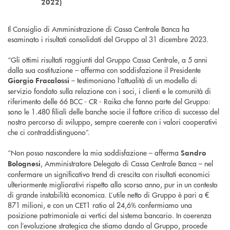
2022)
Il Consiglio di Amministrazione di Cassa Centrale Banca ha
esaminato i risultati consolidati del Gruppo al 31 dicembre 2023.
“Gli ottimi risultati raggiunti dal Gruppo Cassa Centrale, a 5 anni
dalla sua costituzione – afferma con soddisfazione il Presidente
– testimoniano l’attualità di un modello di
Giorgio Fracalossi
servizio fondato sulla relazione con i soci, i clienti e le comunità di
riferimento delle 66 BCC - CR - Raika che fanno parte del Gruppo:
sono le 1.480 filiali delle banche socie il fattore critico di successo del
nostro percorso di sviluppo, sempre coerente con i valori cooperativi
che ci contraddistinguono”.
“Non posso nascondere la mia soddisfazione – afferma
Sandro
, Amministratore Delegato di Cassa Centrale Banca – nel
Bolognesi
confermare un significativo trend di crescita con risultati economici
ulteriormente migliorativi rispetto allo scorso anno, pur in un contesto
di grande instabilità economica. L’utile netto di Gruppo è pari a €
871 milioni, e con un CET1 ratio al 24,6% confermiamo una
posizione patrimoniale ai vertici del sistema bancario. In coerenza
con l’evoluzione strategica che stiamo dando al Gruppo, procede