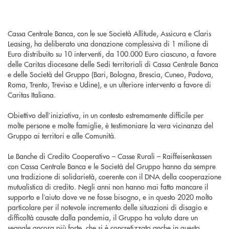
Cassa Centrale Banca, con le sue Società Allitude, Assicura e Claris
Leasing, ha deliberato una donazione complessiva di 1 milione di
Euro distribuito su 10 interventi, da 100.000 Euro ciascuno, a favore
delle Caritas diocesane delle Sedi territoriali di Cassa Centrale Banca
e delle Società del Gruppo (Bari, Bologna, Brescia, Cuneo, Padova,
Roma, Trento, Treviso e Udine), e un ulteriore intervento a favore di
Caritas Italiana.
Obiettivo dell’iniziativa, in un contesto estremamente difficile per
molte persone e molte famiglie, è testimoniare la vera vicinanza del
Gruppo ai territori e alle Comunità.
Le Banche di Credito Cooperativo – Casse Rurali – Raiffeisenkassen
con Cassa Centrale Banca e le Società del Gruppo hanno da sempre
una tradizione di solidarietà, coerente con il DNA della cooperazione
mutualistica di credito. Negli anni non hanno mai fatto mancare il
supporto e l’aiuto dove ve ne fosse bisogno, e in questo 2020 molto
particolare per il notevole incremento delle situazioni di disagio e
difficoltà causate dalla pandemia, il Gruppo ha voluto dare un
segnale ancora più forte, che si è concretizzato anche in questo