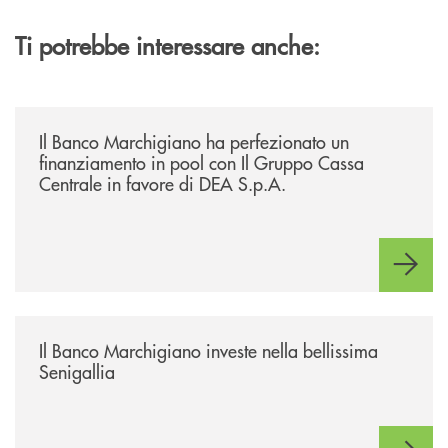
Ti potrebbe interessare anche:
/news/il-banco-marchigiano-ha-perfezionato-un-finanziamento-in-pool-
Il Banco Marchigiano ha perfezionato un
finanziamento in pool con Il Gruppo Cassa
Centrale in favore di DEA S.p.A.
/news/benvenuti-alla-nuova-filiale-di-senigallia/
Il Banco Marchigiano investe nella bellissima
Senigallia