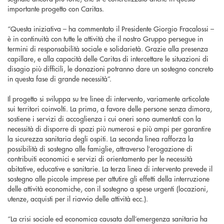
importante progetto con Caritas.
“Questa iniziativa – ha commentato il Presidente Giorgio Fracalossi –
è in continuità con tutte le attività che il nostro Gruppo persegue in
termini di responsabilità sociale e solidarietà. Grazie alla presenza
capillare, e alla capacità delle Caritas di intercettare le situazioni di
disagio più difficili, le donazioni potranno dare un sostegno concreto
in questa fase di grande necessità”.
Il progetto si sviluppa su tre linee di intervento, variamente articolate
sui territori coinvolti. La prima, a favore delle persone senza dimora,
sostiene i servizi di accoglienza i cui oneri sono aumentati con la
necessità di disporre di spazi più numerosi e più ampi per garantire
la sicurezza sanitaria degli ospiti. La seconda linea rafforza la
possibilità di sostegno alle famiglie, attraverso l’erogazione di
contribuiti economici e servizi di orientamento per le necessità
abitative, educative e sanitarie. La terza linea di intervento prevede il
sostegno alle piccole imprese per attutire gli effetti della interruzione
delle attività economiche, con il sostegno a spese urgenti (locazioni,
utenze, acquisti per il riavvio delle attività ecc.).
“La crisi sociale ed economica causata dall’emergenza sanitaria ha