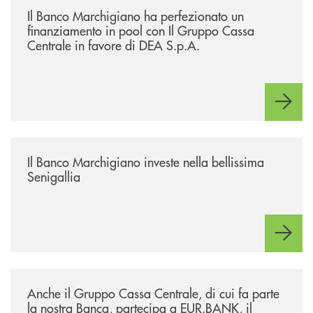
Il Banco Marchigiano ha perfezionato un
finanziamento in pool con Il Gruppo Cassa
Centrale in favore di DEA S.p.A.
/news/benvenuti-alla-nuova-filiale-di-senigallia/
Il Banco Marchigiano investe nella bellissima
Senigallia
/news/anche-il-gruppo-cassa-centrale-partecipa-a-eurbank-il-progetto-d
Anche il Gruppo Cassa Centrale, di cui fa parte
la nostra Banca, partecipa a EUR.BANK, il