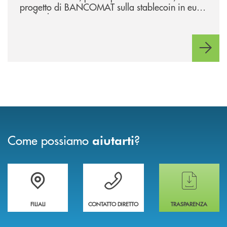
progetto di BANCOMAT sulla stablecoin in euro
e sul relativo ecosistema
Come possiamo
?
aiutarti
Trova la filiale più vicina a te
Hai bisogno di assistenza immediata ?
Hai bisogno di alcun
FILIALI
CONTATTO DIRETTO
TRASPARENZA