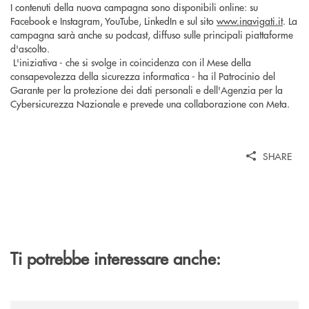
I contenuti della nuova campagna sono disponibili online: su
Facebook e Instagram, YouTube, LinkedIn e sul sito
www.inavigati.it
. La
campagna sarà anche su podcast, diffuso sulle principali piattaforme
d'ascolto.
L'iniziativa - che si svolge in coincidenza con il Mese della
consapevolezza della sicurezza informatica - ha il Patrocinio del
Garante per la protezione dei dati personali e dell'Agenzia per la
Cybersicurezza Nazionale e prevede una collaborazione con Meta.
SHARE
Ti potrebbe interessare anche:
/news/il-banco-marchigiano-ha-perfezionato-un-finanziamento-in-pool-