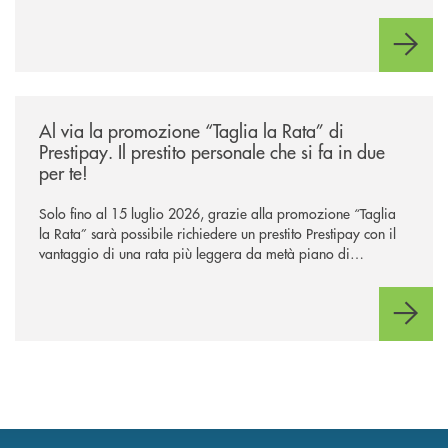
/news/al-via-la-promozione-taglia-la-rata-di-prestipay-il-prestito-perso
Al via la promozione “Taglia la Rata” di
Prestipay. Il prestito personale che si fa in due
per te!
Solo fino al 15 luglio 2026, grazie alla promozione “Taglia
la Rata” sarà possibile richiedere un prestito Prestipay con il
vantaggio di una rata più leggera da metà piano di
rimborso.