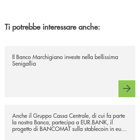
Ti potrebbe interessare anche:
/news/benvenuti-alla-nuova-filiale-di-senigallia/
Il Banco Marchigiano investe nella bellissima
Senigallia
/news/anche-il-gruppo-cassa-centrale-partecipa-a-eurbank-il-progetto-d
Anche il Gruppo Cassa Centrale, di cui fa parte
la nostra Banca, partecipa a EUR.BANK, il
progetto di BANCOMAT sulla stablecoin in euro
e sul relativo ecosistema