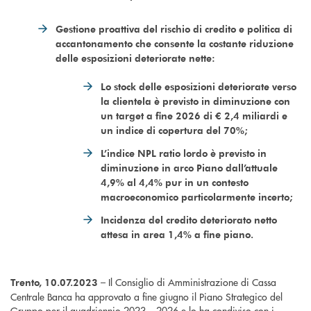
Gestione proattiva del rischio di credito e politica di
accantonamento che consente la costante riduzione
delle esposizioni deteriorate nette:
Lo stock delle esposizioni deteriorate verso
la clientela è previsto in diminuzione con
un target a fine 2026 di € 2,4 miliardi e
un indice di copertura del 70%;
L’indice NPL ratio lordo è previsto in
diminuzione in arco Piano dall’attuale
4,9% al 4,4% pur in un contesto
macroeconomico particolarmente incerto;
Incidenza del credito deteriorato netto
attesa in area 1,4% a fine piano.
– Il Consiglio di Amministrazione di Cassa
Trento, 10.07.2023
Centrale Banca ha approvato a fine giugno il Piano Strategico del
Gruppo per il quadriennio 2023 – 2026 e lo ha condiviso con i