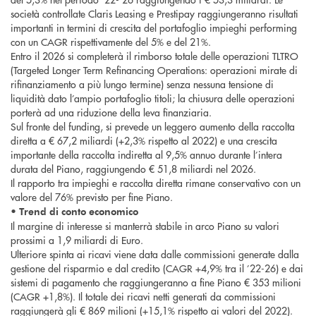
società controllate Claris Leasing e Prestipay raggiungeranno risultati
importanti in termini di crescita del portafoglio impieghi performing
con un CAGR rispettivamente del 5% e del 21%.
Entro il 2026 si completerà il rimborso totale delle operazioni TLTRO
(Targeted Longer Term Refinancing Operations: operazioni mirate di
rifinanziamento a più lungo termine) senza nessuna tensione di
liquidità dato l’ampio portafoglio titoli; la chiusura delle operazioni
porterà ad una riduzione della leva finanziaria.
Sul fronte del funding, si prevede un leggero aumento della raccolta
diretta a € 67,2 miliardi (+2,3% rispetto al 2022) e una crescita
importante della raccolta indiretta al 9,5% annuo durante l’intera
durata del Piano, raggiungendo € 51,8 miliardi nel 2026.
Il rapporto tra impieghi e raccolta diretta rimane conservativo con un
valore del 76% previsto per fine Piano.
•
Trend di conto economico
Il margine di interesse si manterrà stabile in arco Piano su valori
prossimi a 1,9 miliardi di Euro.
Ulteriore spinta ai ricavi viene data dalle commissioni generate dalla
gestione del risparmio e dal credito (CAGR +4,9% tra il ’22-26) e dai
sistemi di pagamento che raggiungeranno a fine Piano € 353 milioni
(CAGR +1,8%). Il totale dei ricavi netti generati da commissioni
raggiungerà gli € 869 milioni (+15,1% rispetto ai valori del 2022).