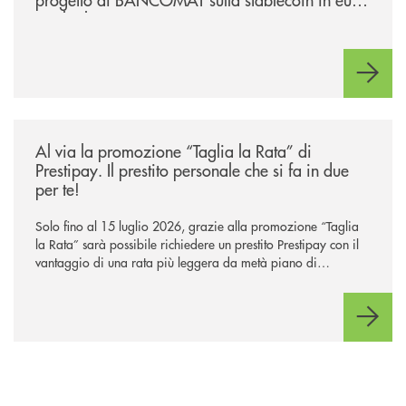
e sul relativo ecosistema
/news/al-via-la-promozione-taglia-la-rata-di-prestipay-il-prestito-perso
Al via la promozione “Taglia la Rata” di
Prestipay. Il prestito personale che si fa in due
per te!
Solo fino al 15 luglio 2026, grazie alla promozione “Taglia
la Rata” sarà possibile richiedere un prestito Prestipay con il
vantaggio di una rata più leggera da metà piano di
rimborso.