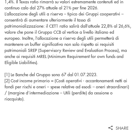
1,4%. Il Texas ratio rimarrà su valori estremamente contenuti ed in
continuo calo dal 27% attuale al 21% per fine 2026.
L’allocazione degli utili a riserva – tipico dei Gruppi cooperativi –
consentirà di aumentare ulteriormente il tasso di
patrimonializzazione: il CET1 ratio salirà dall’attuale 22,8% al 26,6%,
valore che pone il Gruppo CCB al vertice a livello italiano ed
europeo. Inoltre, l’allocazione a riserva degli utili permetterà di
mantenere un buffer significativo non solo rispetto ai requisiti
patrimoniali SREP (Supervisory Review and Evaluation Process), ma
anche ai requisiti MREL (Minimum Requirement for own funds and
Eligible Liabilities).
[1] Le Banche del Gruppo sono 67 dal 01.07.2023.
[2] Cost income primario = (Costi operativi - accantonamenti netti ai
fondi per rischi e oneri – spese relative ad esodi – oneri straordinari)
/ (margine d’intermediazione – Utili (perdite) da cessione o
riacquisto).
SHARE