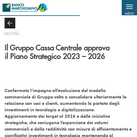
Salta al contenuto principale
MENU
NOVITÀ
Il Gruppo Cassa Centrale approva
il Piano Strategico 2023 – 2026
Confermato l’impegno all’evoluzione del modello
commerciale di Gruppo volto a consolidare ulteriormente la
relazione con soci e clienti, aumentando la portata degli
investimenti in tecnologia e digitalizzazione.
Aggiornamento dei target al 2026 e delle iniziative
strategiche, che coniugano l’espansione dei volumi
commerciali e della redditività con misure di efficientamento e
significativi investimenti in tecnologia mantenendo al