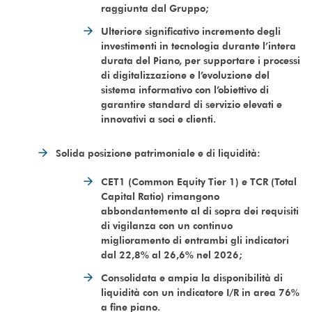
raggiunta dal Gruppo;
Ulteriore significativo incremento degli
investimenti in tecnologia durante l’intera
durata del Piano, per supportare i processi
di digitalizzazione e l’evoluzione del
sistema informativo con l’obiettivo di
garantire standard di servizio elevati e
innovativi a soci e clienti.
Solida posizione patrimoniale e di liquidità:
CET1 (Common Equity Tier 1) e TCR (Total
Capital Ratio) rimangono
abbondantemente al di sopra dei requisiti
di vigilanza con un continuo
miglioramento di entrambi gli indicatori
dal 22,8% al 26,6% nel 2026;
Consolidata e ampia la disponibilità di
liquidità con un indicatore I/R in area 76%
a fine piano.