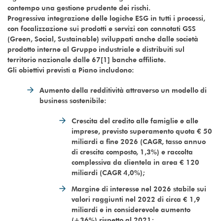
contempo una gestione prudente dei rischi.
Progressiva integrazione delle logiche ESG in tutti i processi,
con focalizzazione sui prodotti e servizi con connotati GSS
(Green, Social, Sustainable) sviluppati anche dalle società
prodotto interne al Gruppo industriale e distribuiti sul
territorio nazionale dalle 67[1] banche affiliate.
Gli obiettivi previsti a Piano includono:
Aumento della redditività attraverso un modello di
business sostenibile:
Crescita del credito alle famiglie e alle
imprese, previsto superamento quota € 50
miliardi a fine 2026 (CAGR, tasso annuo
di crescita composto, 1,3%) e raccolta
complessiva da clientela in area € 120
miliardi (CAGR 4,0%);
Margine di interesse nel 2026 stabile sui
valori raggiunti nel 2022 di circa € 1,9
miliardi e in considerevole aumento
(+36%) rispetto al 2021;