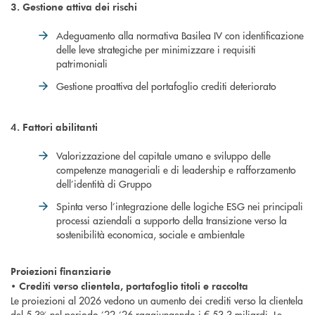
3. Gestione attiva dei rischi
Adeguamento alla normativa Basilea IV con identificazione
delle leve strategiche per minimizzare i requisiti
patrimoniali
Gestione proattiva del portafoglio crediti deteriorato
4. Fattori abilitanti
Valorizzazione del capitale umano e sviluppo delle
competenze manageriali e di leadership e rafforzamento
dell’identità di Gruppo
Spinta verso l’integrazione delle logiche ESG nei principali
processi aziendali a supporto della transizione verso la
sostenibilità economica, sociale e ambientale
Proiezioni finanziarie
• Crediti verso clientela, portafoglio titoli e raccolta
Le proiezioni al 2026 vedono un aumento dei crediti verso la clientela
del 5,3% nel periodo ’22-’26 raggiungendo i € 53,3 miliardi. Le