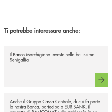
Ti potrebbe interessare anche:
/news/benvenuti-alla-nuova-filiale-di-senigallia/
Il Banco Marchigiano investe nella bellissima
Senigallia
/news/anche-il-gruppo-cassa-centrale-partecipa-a-eurbank-il-progetto-d
Anche il Gruppo Cassa Centrale, di cui fa parte
la nostra Banca, partecipa a EUR.BANK, il
progetto di BANCOMAT sulla stablecoin in euro