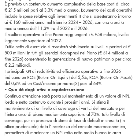
È previsto un contenuto aumento complessivo della base costi di circa
€ 215 milioni pari al 3,3% medio annuo. L’aumento dei costi operativi
include le spese relative agli investimenti IT che si assesteranno intorno
ai € 160 milioni annui nel triennio 2024 – 2026, con una crescita
media annua dell’11,3% tra il 2022 e il 2026.
Il risultato operativo a fine Piano raggiungerà i € 958 milioni, livello
leggermente superiore al 2022.
L’utile netto di esercizio si assesterà stabilmente su livelli superiori ai €
500 milioni in tutti gli esercizi ricompresi nel Piano (€ 514 milioni a
fine 2026) consentendo la generazione di nuovo patrimonio per circa
€ 2,2 miliardi.
I principali KPI di redditività ed efficienza operativa a fine 2026
indicano un ROE (Return On Equity) del 5,5%, ROA (Return On Assets)
del 0,6% ed un Cost/income primario[2] pari al 64%.
• Qualità degli attivi e capitalizzazione
Continua attenzione sarà posta sul mantenimento di un valore di NPL
lordo e netto contenuto durante i prossimi anni. Si stima il
mantenimento di un livello di coverage ai vertici del mercato e per
l’intero arco di piano mediamente superiore al 70%. Tale livello di
coverage, pur in presenza di stime di tassi di default in crescita (in
ottica prudenziale) data l’incertezza del contesto macroeconomico,
permetterà di mantenere un NPL ratio netto molto buono in area