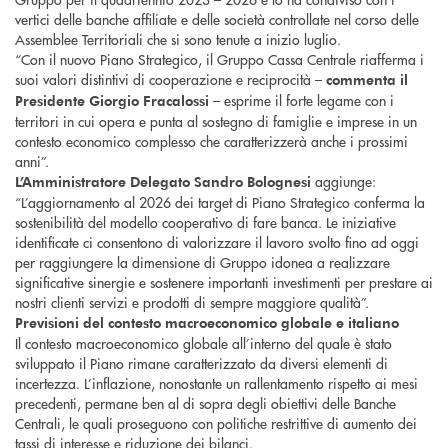
vertici delle banche affiliate e delle società controllate nel corso delle
Assemblee Territoriali che si sono tenute a inizio luglio.
“Con il nuovo Piano Strategico, il Gruppo Cassa Centrale riafferma i
suoi valori distintivi di cooperazione e reciprocità –
commenta il
– esprime il forte legame con i
Presidente Giorgio Fracalossi
territori in cui opera e punta al sostegno di famiglie e imprese in un
contesto economico complesso che caratterizzerà anche i prossimi
anni”.
aggiunge:
L’Amministratore Delegato Sandro Bolognesi
“L’aggiornamento al 2026 dei target di Piano Strategico conferma la
sostenibilità del modello cooperativo di fare banca. Le iniziative
identificate ci consentono di valorizzare il lavoro svolto fino ad oggi
per raggiungere la dimensione di Gruppo idonea a realizzare
significative sinergie e sostenere importanti investimenti per prestare ai
nostri clienti servizi e prodotti di sempre maggiore qualità”.
Previsioni del contesto macroeconomico globale e italiano
Il contesto macroeconomico globale all’interno del quale è stato
sviluppato il Piano rimane caratterizzato da diversi elementi di
incertezza. L’inflazione, nonostante un rallentamento rispetto ai mesi
precedenti, permane ben al di sopra degli obiettivi delle Banche
Centrali, le quali proseguono con politiche restrittive di aumento dei
tassi di interesse e riduzione dei bilanci.