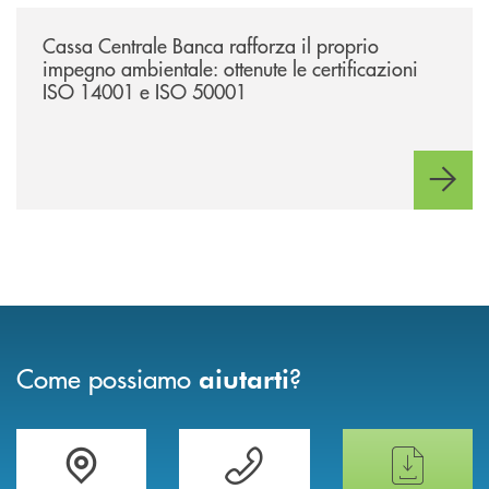
/news/cassa-centrale-banca-rafforza-il-proprio-impegno-ambientale-ott
Cassa Centrale Banca rafforza il proprio
impegno ambientale: ottenute le certificazioni
ISO 14001 e ISO 50001
Come possiamo
?
aiutarti
Trova la filiale più vicina a te
Hai bisogno di assistenza immediata ?
Hai bisogno di alcun