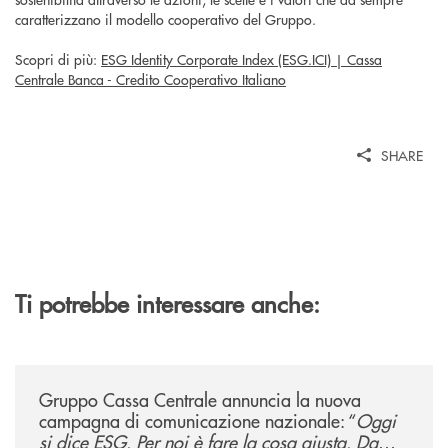
caratterizzano il modello cooperativo del Gruppo.
Scopri di più:
ESG Identity Corporate Index (ESG.ICI) | Cassa
Centrale Banca - Credito Cooperativo Italiano
SHARE
Ti potrebbe interessare anche:
/news/gruppo-cassa-centrale-annuncia-la-nuova-campagna-di-comunicaz
Gruppo Cassa Centrale annuncia la nuova
campagna di comunicazione nazionale: “
Oggi
si dice ESG. Per noi è fare la cosa giusta. Da