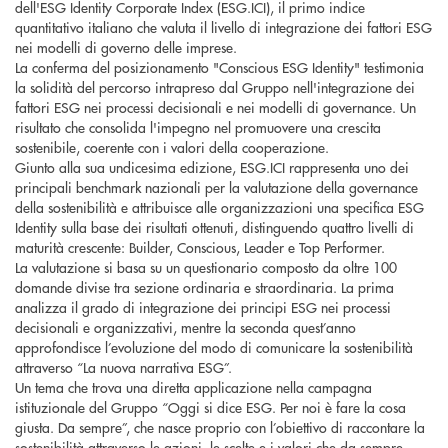
dell'ESG Identity Corporate Index (ESG.ICI), il primo indice
quantitativo italiano che valuta il livello di integrazione dei fattori ESG
nei modelli di governo delle imprese.
La conferma del posizionamento "Conscious ESG Identity" testimonia
la solidità del percorso intrapreso dal Gruppo nell'integrazione dei
fattori ESG nei processi decisionali e nei modelli di governance. Un
risultato che consolida l'impegno nel promuovere una crescita
sostenibile, coerente con i valori della cooperazione.
Giunto alla sua undicesima edizione, ESG.ICI rappresenta uno dei
principali benchmark nazionali per la valutazione della governance
della sostenibilità e attribuisce alle organizzazioni una specifica ESG
Identity sulla base dei risultati ottenuti, distinguendo quattro livelli di
maturità crescente: Builder, Conscious, Leader e Top Performer.
La valutazione si basa su un questionario composto da oltre 100
domande divise tra sezione ordinaria e straordinaria. La prima
analizza il grado di integrazione dei principi ESG nei processi
decisionali e organizzativi, mentre la seconda quest’anno
approfondisce l’evoluzione del modo di comunicare la sostenibilità
attraverso “La nuova narrativa ESG”.
Un tema che trova una diretta applicazione nella campagna
istituzionale del Gruppo “Oggi si dice ESG. Per noi è fare la cosa
giusta. Da sempre”, che nasce proprio con l’obiettivo di raccontare la
sostenibilità attraverso le azioni, le scelte e i valori che da sempre