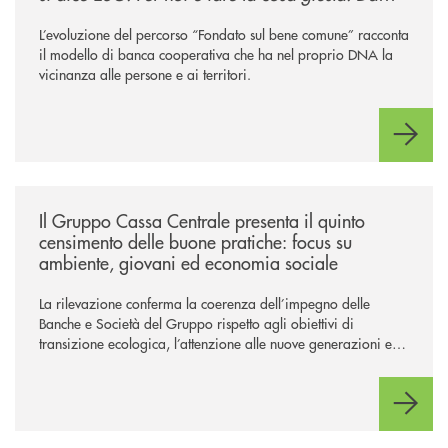
sempre
”
L’evoluzione del percorso “Fondato sul bene comune” racconta
il modello di banca cooperativa che ha nel proprio DNA la
vicinanza alle persone e ai territori.
/news/il-gruppo-cassa-centrale-presenta-il-quinto-censimento-delle-bu
Il Gruppo Cassa Centrale presenta il quinto
censimento delle buone pratiche: focus su
ambiente, giovani ed economia sociale
La rilevazione conferma la coerenza dell’impegno delle
Banche e Società del Gruppo rispetto agli obiettivi di
transizione ecologica, l’attenzione alle nuove generazioni e
alle fasce vulnerabili della popolazione, svolgendo il ruolo di
attori chiave delle comunità locali. Installate 246 colonnine di
ricarica (+15% sul 2024) per veicoli elettrici. Oltre 4 mila i
premi allo studio erogati a favore dei giovani, in crescita del
18% rispetto al 2024.