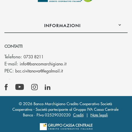
INFORMAZIONI
CONTATTI
Telefono:
0733 8211
(si apre l’app di posta elettronic
E-mail:
info@bancomarchigiano.it
(si apre l’app di posta elettronica)
PEC:
bcc.civitanova@legalmail.it
© 2026 Banco Marchigiano Credito Cooperativo Società
Cooperativa - Società partecipante al Gruppo IVA Cassa Centrale
Banca · P.Iva 02529020220
Crediti
|
Note legali