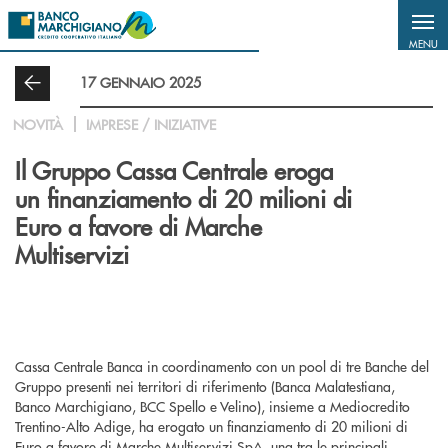
Salta al contenuto principale
MENU
17 GENNAIO 2025
NOVITÀ
IMPRESE / INIZIATIVE
Il Gruppo Cassa Centrale eroga
un finanziamento di 20 milioni di
Euro a favore di Marche
Multiservizi
Cassa Centrale Banca in coordinamento con un pool di tre Banche del
Gruppo presenti nei territori di riferimento (Banca Malatestiana,
Banco Marchigiano, BCC Spello e Velino), insieme a Mediocredito
Trentino-Alto Adige, ha erogato un finanziamento di 20 milioni di
Euro a favore di Marche Multiservizi SpA, una tra le principali