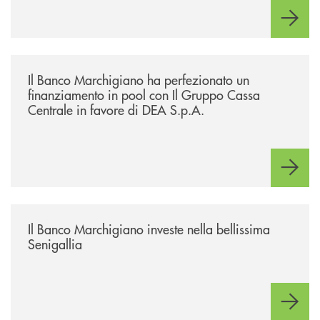
/news/il-banco-marchigiano-ha-perfezionato-un-finanziamento-in-pool-
Il Banco Marchigiano ha perfezionato un
finanziamento in pool con Il Gruppo Cassa
Centrale in favore di DEA S.p.A.
/news/benvenuti-alla-nuova-filiale-di-senigallia/
Il Banco Marchigiano investe nella bellissima
Senigallia