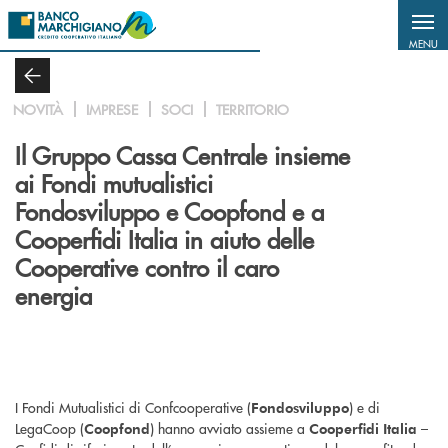
Salta al contenuto principale
MENU
NOVITÀ
IMPRESE
SOCI
TERRITORIO
Il Gruppo Cassa Centrale insieme
ai Fondi mutualistici
Fondosviluppo e Coopfond e a
Cooperfidi Italia in aiuto delle
Cooperative contro il caro
energia
I Fondi Mutualistici di Confcooperative (
) e di
Fondosviluppo
LegaCoop (
) hanno avviato assieme a
–
Coopfond
Cooperfidi Italia