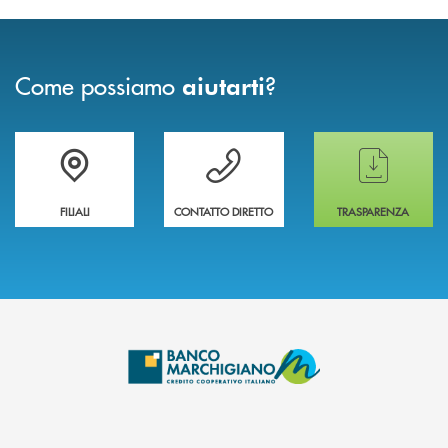
Come possiamo
?
aiutarti
Trova la filiale più vicina a te
Hai bisogno di assistenza immediata ?
Hai bisogno di alcun
FILIALI
CONTATTO DIRETTO
TRASPARENZA