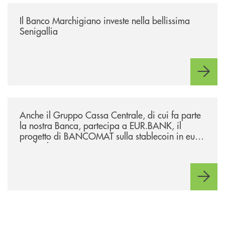
/news/benvenuti-alla-nuova-filiale-di-senigallia/
Il Banco Marchigiano investe nella bellissima
Senigallia
/news/anche-il-gruppo-cassa-centrale-partecipa-a-eurbank-il-progetto-d
Anche il Gruppo Cassa Centrale, di cui fa parte
la nostra Banca, partecipa a EUR.BANK, il
progetto di BANCOMAT sulla stablecoin in euro
e sul relativo ecosistema