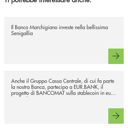
/news/benvenuti-alla-nuova-filiale-di-senigallia/
Il Banco Marchigiano investe nella bellissima
Senigallia
/news/anche-il-gruppo-cassa-centrale-partecipa-a-eurbank-il-progetto-d
Anche il Gruppo Cassa Centrale, di cui fa parte
la nostra Banca, partecipa a EUR.BANK, il
progetto di BANCOMAT sulla stablecoin in euro
e sul relativo ecosistema