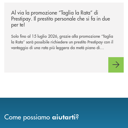
/news/al-via-la-promozione-taglia-la-rata-di-prestipay-il-prestito-perso
Al via la promozione “Taglia la Rata” di
Prestipay. Il prestito personale che si fa in due
per te!
Solo fino al 15 luglio 2026, grazie alla promozione “Taglia
la Rata” sarà possibile richiedere un prestito Prestipay con il
vantaggio di una rata più leggera da metà piano di
rimborso.
Come possiamo
?
aiutarti