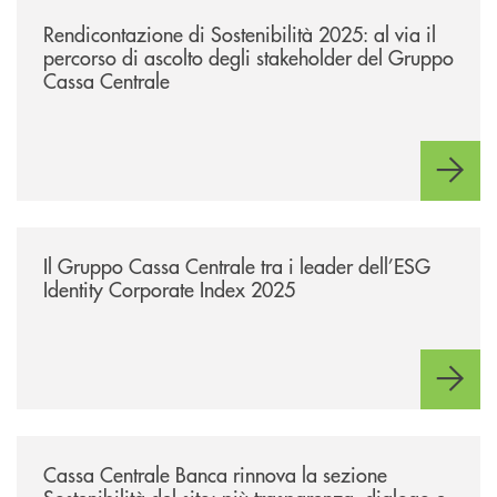
/news/rendicontazione-di-sostenibilita-2025-ascolto-stakeholder-gruppo
Rendicontazione di Sostenibilità 2025: al via il
percorso di ascolto degli stakeholder del Gruppo
Cassa Centrale
/news/il-gruppo-cassa-centrale-tra-i-leader-dell-esg-identity-corporate
Il Gruppo Cassa Centrale tra i leader dell’ESG
Identity Corporate Index 2025
/news/cassa-centrale-banca-rinnova-la-sezione-sostenibilita-del-sito-p
Cassa Centrale Banca rinnova la sezione