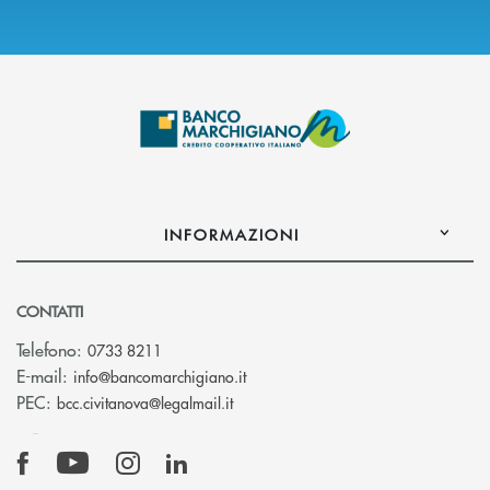
INFORMAZIONI
CONTATTI
Telefono:
0733 8211
(si apre l’app di posta elettronic
E-mail:
info@bancomarchigiano.it
(si apre l’app di posta elettronica)
PEC:
bcc.civitanova@legalmail.it