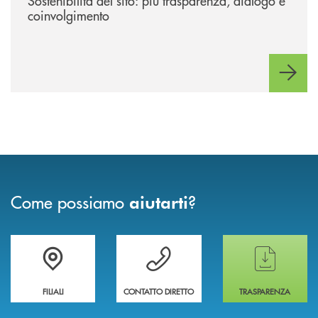
Sostenibilità del sito: più trasparenza, dialogo e
coinvolgimento
Come possiamo
?
aiutarti
Trova la filiale più vicina a te
Hai bisogno di assistenza immediata ?
Hai bisogno di alcun
FILIALI
CONTATTO DIRETTO
TRASPARENZA