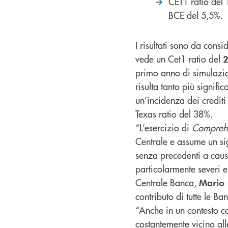
CET1 ratio del
BCE del 5,5%.
I risultati sono da consi
vede un Cet1 ratio del
2
primo anno di simulazi
risulta tanto più signif
un’incidenza dei crediti d
Texas ratio del 38%.
“L’esercizio di
Comprehe
Centrale e assume un sig
senza precedenti a causa
particolarmente severi 
Centrale Banca,
Mario 
contributo di tutte le Ba
“Anche in un contesto c
costantemente vicino all