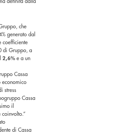
ma definita dalla
l Gruppo, che
4% generato dal
 coefficiente
20 di Gruppo, a
al
e a un
2,6%
Gruppo Cassa
to economico
i stress
Capogruppo Cassa
simo il
e coinvolto.”
ato
idente di Cassa