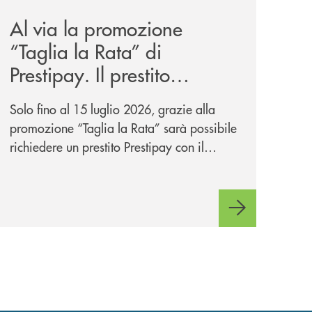
Al via la promozione
“Taglia la Rata” di
Prestipay. Il prestito
personale che si fa in due
Solo fino al 15 luglio 2026, grazie alla
per te!
promozione “Taglia la Rata” sarà possibile
richiedere un prestito Prestipay con il
vantaggio di una rata più leggera da metà
piano di rimborso.