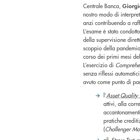
Centrale Banca,
Giorgi
nostro modo di interpret
anzi contribuendo a raff
L’esame è stato condotto
della supervisione diret
scoppio della pandemia 
corso dei primi mesi de
L’esercizio di
Comprehen
senza riflessi automatic
avuto come punto di pa
l’
Asset Quality
attivi, alla cor
accantonamenti
pratiche crediti
(
Challenger Mo
gli
Stress Test
, 