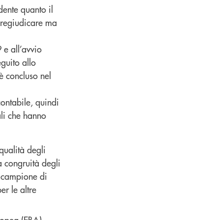
dente quanto il
 pregiudicare ma
 e all’avvio
guito allo
è concluso nel
contabile, quindi
ali che hanno
qualità degli
la congruità degli
o campione di
r le altre
ropea (EBA),