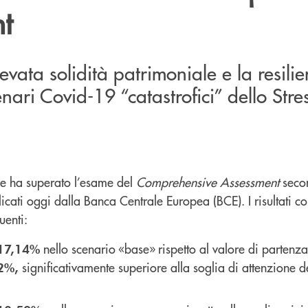
t
evata solidità patrimoniale e la resil
enari Covid-19 “catastrofici” dello Stres
le ha superato l’esame del
Comprehensive Assessment
seco
icati oggi dalla Banca Centrale Europea (BCE). I risultati c
uenti:
nello scenario «base» rispetto al valore di partenz
17,14%
significativamente superiore alla soglia di attenzione d
2%,