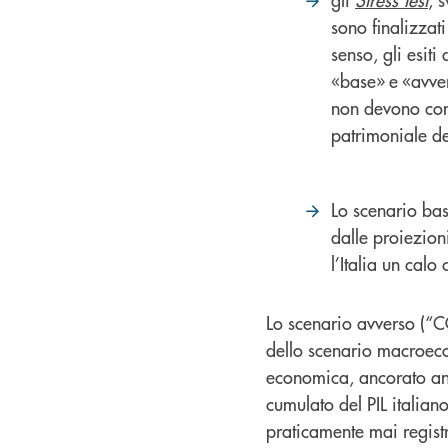
sono finalizzati
senso, gli esiti
«base» e «avvers
non devono con
patrimoniale de
Lo scenario bas
dalle proiezion
l’Italia un cal
Lo scenario avverso (“C
dello scenario macroeco
economica, ancorato anc
cumulato del PIL italian
praticamente mai registr