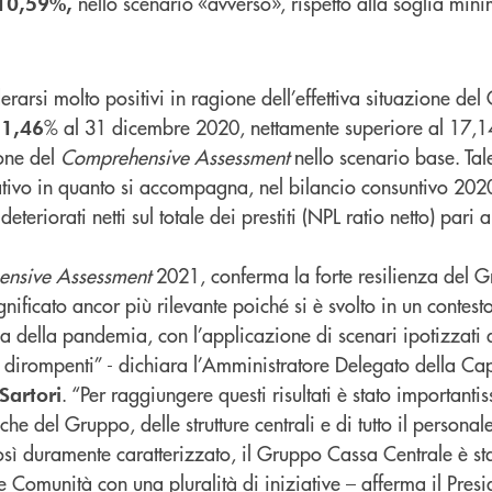
nello scenario «avverso», rispetto alla soglia mini
10,59%,
derarsi molto positivi in ragione dell’effettiva situazione de
% al 31 dicembre 2020, nettamente superiore al 17,1
1,46
one del
Comprehensive Assessment
nello scenario base. Tale
icativo in quanto si accompagna, nel bilancio consuntivo 20
eteriorati netti sul totale dei prestiti (NPL ratio netto) pari 
nsive Assessment
2021, conferma la forte resilienza del 
nificato ancor più rilevante poiché si è svolto in un contes
 della pandemia, con l’applicazione di scenari ipotizzati d
e dirompenti” - dichiara l’Amministratore Delegato della 
. “Per raggiungere questi risultati è stato importantis
Sartori
nche del Gruppo, delle strutture centrali e di tutto il personal
osì duramente caratterizzato, il Gruppo Cassa Centrale è st
e Comunità con una pluralità di iniziative – afferma il Pres