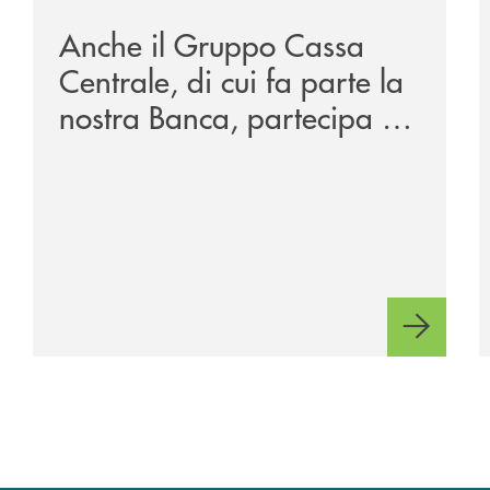
Anche il Gruppo Cassa
Centrale, di cui fa parte la
nostra Banca, partecipa a
EUR.BANK, il progetto di
BANCOMAT sulla
stablecoin in euro e sul
relativo ecosistema