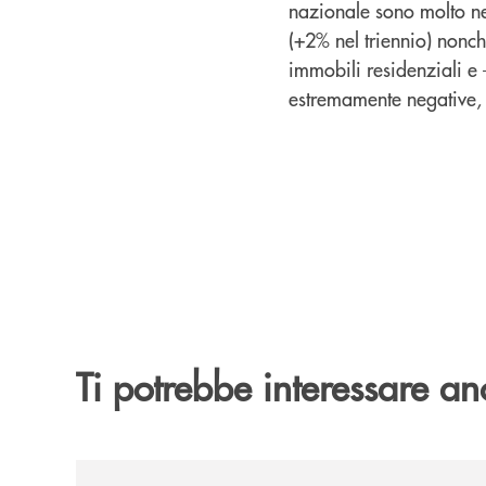
nazionale sono molto ne
(+2% nel triennio) nonch
immobili residenziali e 
estremamente negative, 
Ti potrebbe interessare an
/news/benvenuti-alla-nuova-filiale-di-senigallia/