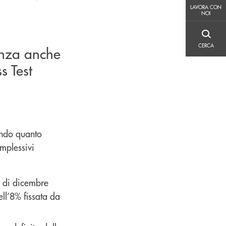
LAVORA CON NOI
LAVORA CON
NOI
CERCA
CERCA
ienza anche
s Test
ndo quanto
omplessivi
a di dicembre
ell’8% fissata da