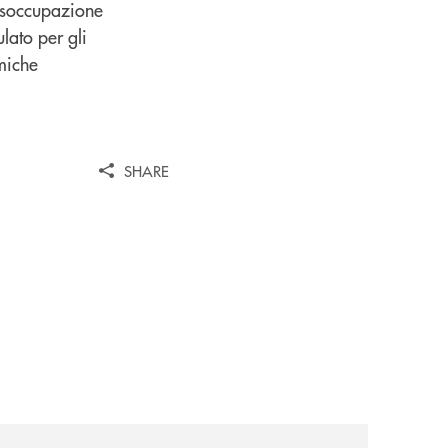
disoccupazione
lato per gli
amiche
SHARE
ank-il-progetto-di-bancomat-sulla-stablecoin-in-euro/
news/al-via-la-promozione-taglia-la-rata-di-prestipay-il-pr