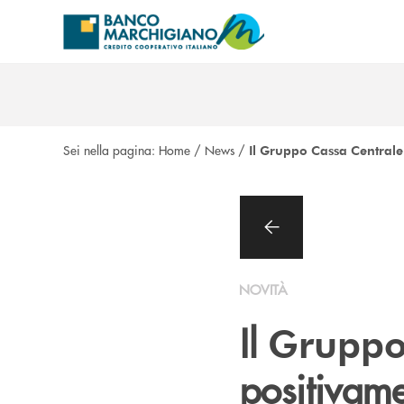
Salta al contenuto principale
Sei nella pagina:
Home
/
News
/
Il Gruppo Cassa Central
NOVITÀ
Il
Gruppo
positivam