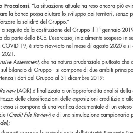
. “La situazione attuale ha reso ancora più evi
o Fracalossi
are la banca possa aiutare lo sviluppo dei territori, senza
orzare la solidità del Gruppo.”
 a seguito della costituzione del Gruppo il 1° gennaio 2019
ta da parte della BCE. L’esercizio, inizialmente sospeso in se
COVID-19, è stato riavviato nel mese di agosto 2020 e si 
l 2021.
sive Assessment
, che ha natura prudenziale piuttosto che 
i sul bilancio di Gruppo - si compone di due ambiti princip
rtenza i dati del Gruppo al 31 dicembre 2019:
 Review
(AQR) è finalizzata a un’approfondita analisi della 
rettezza delle classificazioni delle esposizioni creditizie e al
: essa si compone di una verifica documentale di un estes
zie (
Credit File Review
) e di una simulazione campionaria pe
del
);
sviluppati secondo le metodologie dell’Autorità Bancaria Eu