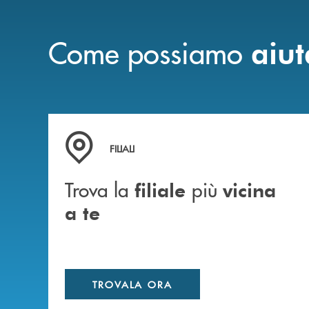
Come possiamo
aiut
Trova la filiale più vicina a te
FILIALI
Trova la
più
filiale
vicina
a te
TROVALA ORA