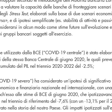
 a valutare la capacità delle banche di fronteggiare scenari d
 degli
Stress Test
, elaborati sulla base di due scenari economic
o», e di ipotesi semplificate (es. stabilità di attività e passi
siderarsi in alcun modo come stime future sull’evoluzione
i gruppi bancari soggetti all’esercizio.
e utilizzato dalla BCE (“COVID-19 centrale”) è stato elabor
i della stessa Banca Centrale di giugno 2020, le quali pre
o cumulato del PIL nel triennio 2020-2022 del -2.5%;
OVID-19 severo”) ha considerato un’ipotesi di significativ
nomico e finanziario nazionale ed internazionale, con una 
h’esso alle stime di BCE di giugno 2020, che ipotizzavano
o nel triennio di riferimento del -7,6% (con un -13,1% per il 
ato nella storia del nostro Paese. Gli impatti ipotizzati sul