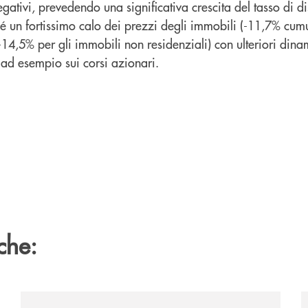
gativi, prevedendo una significativa crescita del tasso di 
é un fortissimo calo dei prezzi degli immobili (-11,7% cumu
-14,5% per gli immobili non residenziali) con ulteriori din
ad esempio sui corsi azionari.
che:
/news/anche-il-gruppo-cassa-centrale-partecipa-a-eurb
/