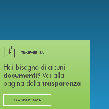
Hai bisogno di alcuni documenti ? Vai alla pagina della 
TRASPARENZA
Hai bisogno di alcuni
? Vai alla
documenti
pagina della
trasparenza
TRASPARENZA