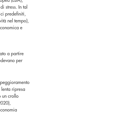
i stress. In tal
i predefiniti,
vità nel tempo),
 economica e
ato a partire
vedevano per
o peggioramento
lenta ripresa
 un crollo
2020),
l’economia